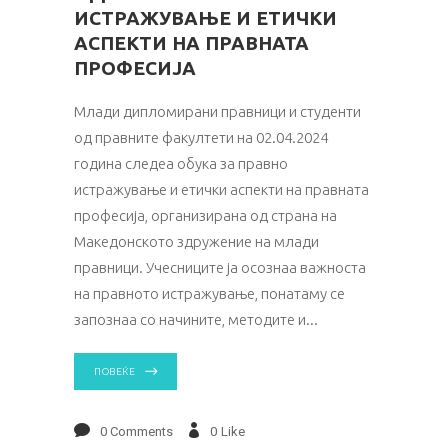
ИСТРАЖУВАЊЕ И ЕТИЧКИ
АСПЕКТИ НА ПРАВНАТА
ПРОФЕСИЈА
Млади дипломирани правници и студенти
од правните факултети на 02.04.2024
година следеа обука за правно
истражување и етички аспекти на правната
професија, организирана од страна на
Македонското здружение на млади
правници. Учесниците ја осознаа важноста
на правното истражување, понатаму се
запознаа со начините, методите и
ПОВЕЌЕ
0 Comments
0
Like