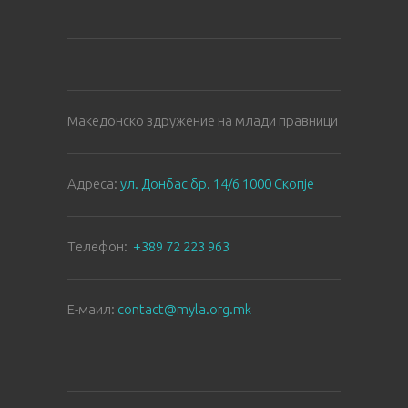
Македонско здружение на млади правници
Aдреса:
ул. Донбас бр. 14/6 1000 Скопје
Tелефон:
+389 72 223 963
E-маил:
contact@myla.org.mk