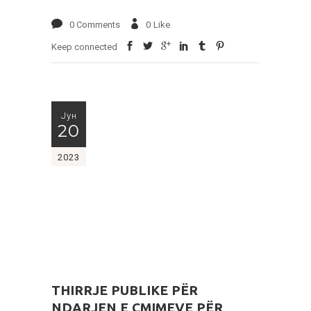
0 Comments
0
Like
Keep connected
Јун
20
2023
THIRRJE PUBLIKE PËR
NDARJEN E ÇMIMEVE PËR