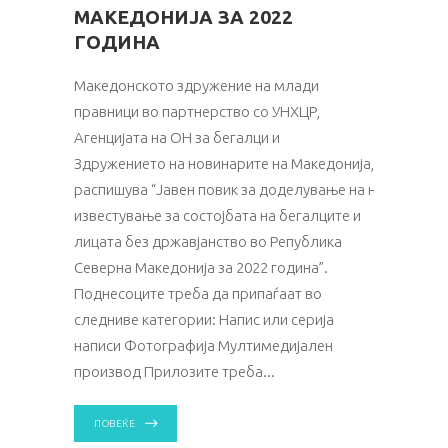
МАКЕДОНИЈА ЗА 2022
ГОДИНА
Македонското здружение на млади
правници во партнерство со УНХЦР,
Агенцијата на ОН за бегалци и
Здружението на новинарите на Македонија,
распишува “Јавен повик за доделување на награда з
известување за состојбата на бегалците и
лицата без државјанство во Република
Северна Македонија за 2022 година”.
Поднесоците треба да припаѓаат во
следниве категории: Напис или серија
написи Фотографија Мултимедијален
производ Прилозите треба
ПОВЕЌЕ