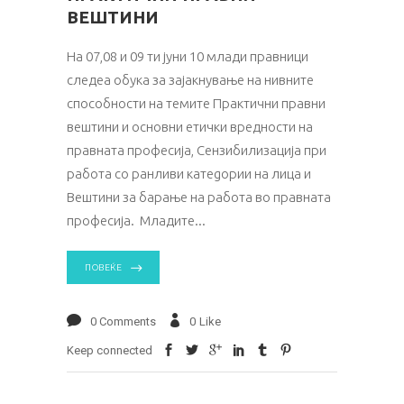
ВЕШТИНИ
На 07,08 и 09 ти јуни 10 млади правници
следеа обука за зајакнување на нивните
способности на темите Практични правни
вештини и основни етички вредности на
правната професија, Сензибилизација при
работа со ранливи катеgории на лица и
Вештини за барање на работа во правната
професија. Младите
ПОВЕЌЕ
0 Comments
0
Like
Keep connected