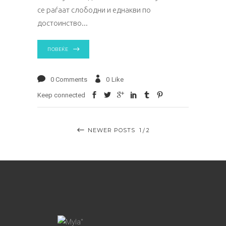
се раѓаат слободни и еднакви по
достоинство
ПОВЕЌЕ
0 Comments
0
Like
Keep connected
NEWER POSTS
1
2