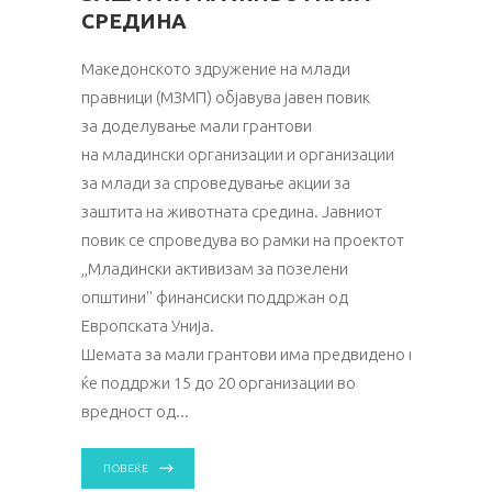
СРЕДИНА
Македонското здружение на млади
правници (МЗМП) објавува јавен повик
за доделување мали грантови
на младински организации и организации
за млади за спроведување акции за
заштита на животната средина. Јавниот
повик се спроведува во рамки на проектот
,,Младински активизам за позелени
општини'' финансиски поддржан од
Европската Унија.
Шемата за мали грантови има предвидено вкупен изно
ќе поддржи 15 до 20 организации во
вредност од
ПОВЕЌЕ