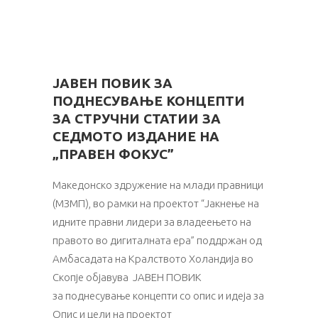
ЈАВЕН ПОВИК ЗА
ПОДНЕСУВАЊЕ КОНЦЕПТИ
ЗА СТРУЧНИ СТАТИИ ЗА
СЕДМОТО ИЗДАНИЕ НА
„ПРАВЕН ФОКУС”
Македонско здружение на млади правници
(МЗМП), во рамки на проектот “Јакнење на
идните правни лидери за владеењето на
правото во дигиталната ера” поддржан од
Амбасадата на Кралството Холандија во
Скопје објавува ЈАВЕН ПОВИК
за поднесување концепти со опис и идеја за стручни с
Опис и цели на проектот