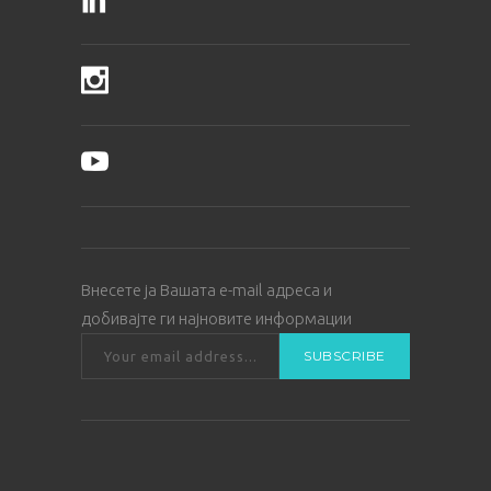
Внесете ја Вашата е-mail адреса и
добивајте ги најновите информации