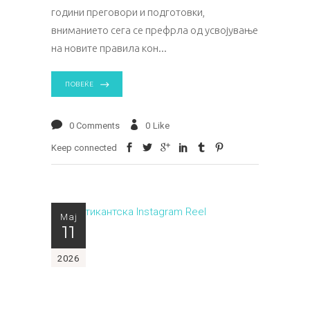
години преговори и подготовки,
вниманието сега се префрла од усвојување
на новите правила кон
ПОВЕЌЕ
0 Comments
0
Like
Keep connected
Мај
11
2026