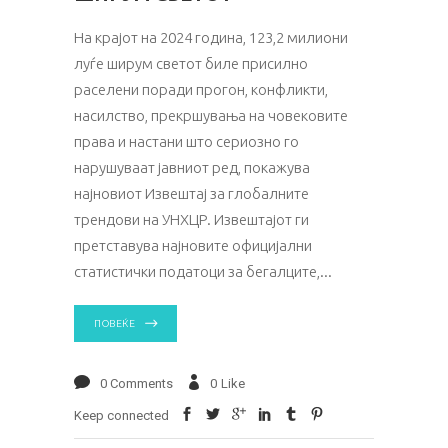
На крајот на 2024 година, 123,2 милиони
луѓе ширум светот биле присилно
раселени поради прогон, конфликти,
насилство, прекршувања на човековите
права и настани што сериозно го
нарушуваат јавниот ред, покажува
најновиот Извештај за глобалните
трендови на УНХЦР. Извештајот ги
претставува најновите официјални
статистички податоци за бегалците,
ПОВЕЌЕ
0 Comments
0
Like
Keep connected