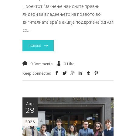
Проектот “Јакнење на идните правни
лидери за владеењето на правото во
дигиталната ера”е акција поддржана од Амбасадата на
се
ПОВЕЌЕ
0 Comments
0
Like
Keep connected
Апр
29
2026