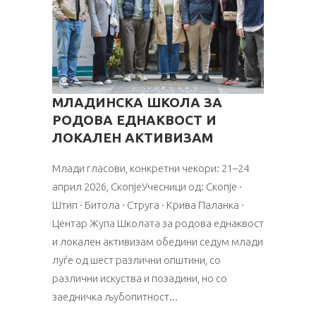
МЛАДИНСКА ШКОЛА ЗА
РОДОВА ЕДНАКВОСТ И
ЛОКАЛЕН АКТИВИЗАМ
Млади гласови, конкретни чекори: 21–24
април 2026, СкопјеУчесници од: Скопје ·
Штип · Битола · Струга · Крива Паланка ·
Центар Жупа Школата за родова еднаквост
и локален активизам обедини седум млади
луѓе од шест различни општини, со
различни искуства и позадини, но со
заедничка љубопитност