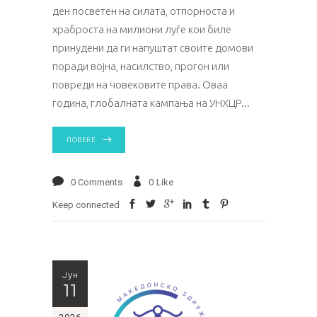
ден посветен на силата, отпорноста и
храброста на милиони луѓе кои биле
принудени да ги напуштат своите домови
поради војна, насилство, прогон или
повреди на човековите права. Оваа
година, глобалната кампања на УНХЦР
ПОВЕЌЕ
0 Comments
0
Like
Keep connected
Јун
11