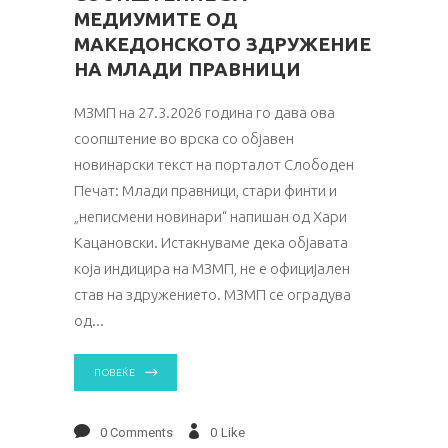
МЕДИУМИТЕ ОД
МАКЕДОНСКОТО ЗДРУЖЕНИЕ
НА МЛАДИ ПРАВНИЦИ
МЗМП на 27.3.2026 година го дава ова
соопштение во врска со објавен
новинарски текст на порталот Слободен
Печат: Млади правници, стари финти и
„неписмени новинари“ напишан од Хари
Кацановски. Истакнуваме дека објавата
која индицира на МЗМП, не е официјален
став на здружението. МЗМП се оградува
од
ПОВЕЌЕ
0 Comments
0
Like