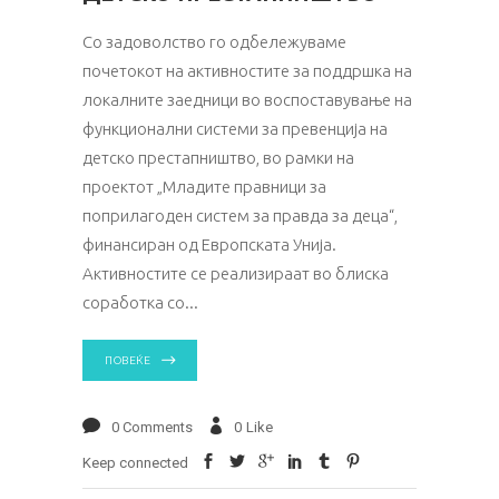
Со задоволство го одбележуваме
почетокот на активностите за поддршка на
локалните заедници во воспоставување на
функционални системи за превенција на
детско престапништво, во рамки на
проектот „Младите правници за
поприлагоден систем за правда за деца“,
финансиран од Европската Унија.
Активностите се реализираат во блиска
соработка со
ПОВЕЌЕ
0 Comments
0
Like
Keep connected