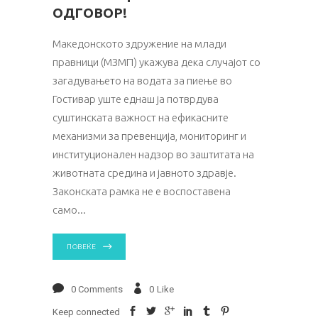
ОДГОВОР!
Македонското здружение на млади
правници (МЗМП) укажува дека случајот со
загадувањето на водата за пиење во
Гостивар уште еднаш ја потврдува
суштинската важност на ефикасните
механизми за превенција, мониторинг и
институционален надзор во заштитата на
животната средина и јавното здравје.
Законската рамка не е воспоставена
само
ПОВЕЌЕ
0 Comments
0
Like
Keep connected