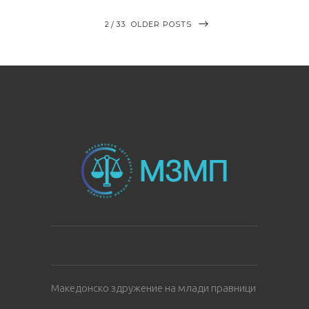
2
33
OLDER POSTS
Македонско здружение на млади правници