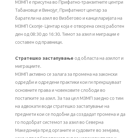
МЗМП е присутна во Прифатно-транзитните центри
Табановце и Винојуг, Прифатниот центар за
баратели на азил во Визбегово и канцеларијата на
МЗМП Скопје- Центар која е отворена секој работен
ден од 08:30 до 16:30. Тимот за азил и миграции е
составен од правници.
Стратешко застапување
од областа на азилот и
миграциите.
МЗМП активно се залага за промена на законски
одредби и одредени практики кои ги прекршуваат
основните права и човековите слободи во
постапките за азил. За таа цел МЗМП заедно со тим
на адвокати води стратешко застапување на
предмети кои се подобни да создадат промена и да
го подобрат системот за азил во Северна
Македонија пред органите и судовите во земјава,