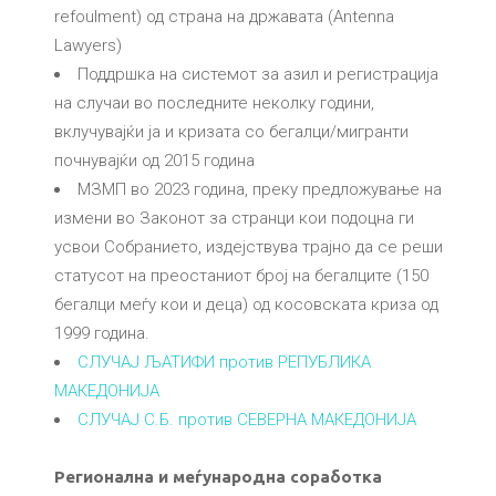
refoulment) од страна на државата (Antenna
Lawyers)
Поддршка на системот за азил и регистрација
на случаи во последните неколку години,
вклучувајќи ја и кризата со бегалци/мигранти
почнувајќи од 2015 година
МЗМП во 2023 година, преку предложување на
измени во Законот за странци кои подоцна ги
усвои Собранието, издејствува трајно да се реши
статусот на преостаниот број на бегалците (150
бегалци меѓу кои и деца) од косовската криза од
1999 година.
СЛУЧАЈ ЉАТИФИ против РЕПУБЛИКА
МАКЕДОНИЈА
СЛУЧАЈ С.Б. против СЕВЕРНА МАКЕДОНИЈА
Регионална и меѓународна соработка