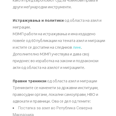
како и пред Европскиот суд за човекови права и
други меѓународни инструменти.
Истражувања и политики
од областа на азил и
миграции.
МЗМП работи на истражувања и има издадено
повеќе од 60 публикации на темата азил и миграции
и истите се достапни на следниов
линк
.
Дополнително МЗМП учествува и дава свој
придонес во изработка на закони и подзаконски
акти од областа на азилот и миграциите.
Правни тренинзи
од областа азил и миграции
Тренинзите се наменети зa државни институции,
правосудни органи, локални самоуправи, НВО и
адвокати и правници. Ова се дел од темите:
Постапка за азил во Република Северна
Македонија,