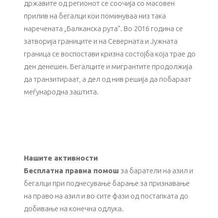
државите од регионот се соочија со масовен
прилив на бегалци кои поминуваа низ така
наречената „Балканска рута“. Во 2016 година се
затворија границите и на Северната и Јужната
граница се воспостави кризна состојба која трае до
ден денешен. Бегалците и мигрантите продолжија
да транзитираат, а дел од нив решија да побараат
меѓународна заштита.
Нашите активности
Бесплатна
правна помош
за баратели на азил и
бегалци при поднесување барање за признавање
на право на азил и во сите фази од постапката до
добивање на конечна одлука.