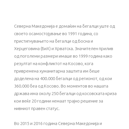
Северна Македонија е домаќин на бегалци уште од
своето осамостојување во 1991 година, со
пристигнувањето на бегалци од Босна и
Херцеговина (БиХ) и Хрватска. Значителен прилив
од поголеми размери имаше во 1999 година како
резултат на конфликтот на Косово, кога
привремена хуманитарна заштита им беше
доделена на 400.000 бегалци од регионот, од кои
360.000 беа од Косово. Во моментов во нашата
држава има околу 250 бегалци од косовската криза
кои веќе 20 години немаат трајно решение за
нивниот правен статус.
Во 2015 и 2016 година Северна Македонија и