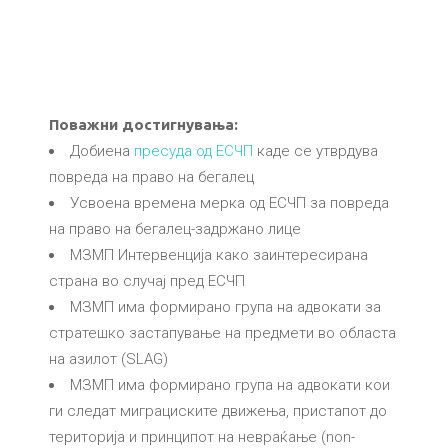
Поважни достигнувања:
Добиена
пресуда од ЕСЧП
каде се утврдува
повреда на право на бегалец
Усвоена времена мерка од ЕСЧП за повреда
на право на бегалец-задржано лице
МЗМП Интервенција како заинтересирана
страна во случај пред ЕСЧП
МЗМП има формирано група на адвокати за
стратешко застапување на предмети во областа
на азилот (SLAG)
МЗМП има формирано група на адвокати кои
ги следат миграциските движења, пристапот до
територија и принципот на невраќање (non-