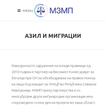
MENU
АЗИЛ И МИГРАЦИИ
Македонското здружение на млади правници од
2010 година е партнер на Високиот Комесаријат за
бегалци при ОН за обезбедување на правна помош
на лица под мандат на УНХЦР во Република Северна
Македонија. МЗМП преку партнерства и со
многубројни други меѓународни организации има
спорoведено голем ден на проекти во оваа област.