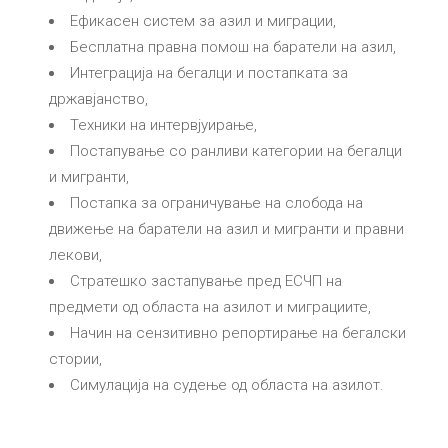
Ефикасен систем за азил и миграции,
Бесплатна правна помош на баратели на азил,
Интеграција на бегалци и постапката за
државјанство,
Техники на интервјуирање,
Постапување со ранливи категории на бегалци
и мигранти,
Постапка за ограничување на слобода на
движење на баратели на азил и мигранти и правни
лекови,
Стратешко застапување пред ЕСЧП на
предмети од областа на азилот и миграциите,
Начин на сензитивно репортирање на бегалски
стории,
Симулација на судење од областа на азилот.