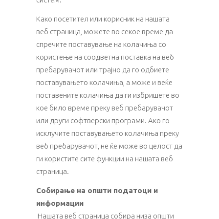
Како посетител или корисник на нашата
веб страница, можете во секое време да
спречите поставување на колачиња со
користење на соодветна поставка на веб
пребарувачот или трајно да го одбиете
поставувањето колачиња, а може и веќе
поставените колачиња да ги избришете во
кое било време преку веб пребарувачот
или други софтверски програми. Ако го
исклучите поставувањето колачиња преку
веб пребарувачот, не ќе може во целост да
ги користите сите функции на нашата веб
страница.
Собирање на општи податоци и
информации
Нашата веб страница собира низа општи