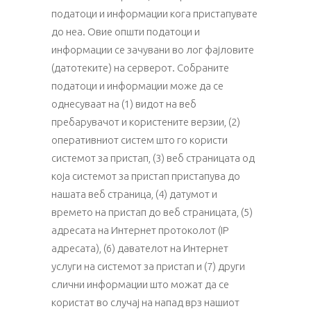
податоци и информации кога пристапувате
до неа. Овие општи податоци и
информации се зачувани во лог фајловите
(датотеките) на серверот. Собраните
податоци и информации може да се
однесуваат на (1) видот на веб
пребарувачот и користените верзии, (2)
оперативниот систем што го користи
системот за пристап, (3) веб страницата од
која системот за пристап пристапува до
нашата веб страница, (4) датумот и
времето на пристап до веб страницата, (5)
адресата на Интернет протоколот (IP
адресата), (6) давателот на Интернет
услуги на системот за пристап и (7) други
слични информации што можат да се
користат во случај на напад врз нашиот