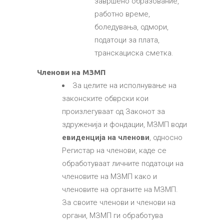
завршено образование,
работно време,
боледувања, одмори,
податоци за плата,
транскациска сметка.
Членови на МЗМП
За целите на исполнување на
законските обврски кои
произлегуваат од Законот за
здруженија и фондации, МЗМП води
евиденција на членови
, односно
Регистар на членови, каде се
обработуваат личните податоци на
членовите на МЗМП како и
членовите на органите на МЗМП.
За своите членови и членови на
органи, МЗМП ги обработува