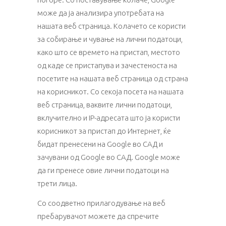
може да ја анализира употребата на
нашата веб страница. Колачето се користи
за собирање и чување на лични податоци,
како што се времето на пристап, местото
од каде се пристапува и зачестеноста на
посетите на нашата веб страница од страна
на корисникот. Со секоја посета на нашата
веб страница, ваквите лични податоци,
вклучително и IP-адресата што ја користи
корисникот за пристап до Интернет, ќе
бидат пренесени на Google во САД и
зачувани од Google во САД. Google може
да ги пренесе овие лични податоци на
трети лица.
Со соодветно прилагодување на веб
пребарувачот можете да спречите