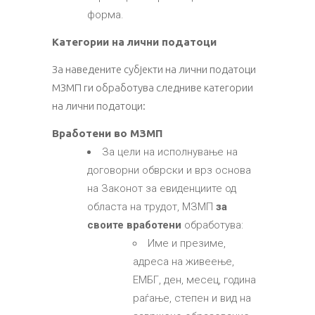
форма.
Категории на лични податоци
За наведените субјекти на лични податоци
МЗМП ги обработува следниве категории
на лични податоци:
Вработени во МЗМП
За цели на исполнување на
договорни обврски и врз основа
на Законот за евиденциите од
областа на трудот, МЗМП
за
своите вработени
обработува:
Име и презиме,
адреса на живеење,
ЕМБГ, ден, месец, година
раѓање, степен и вид на