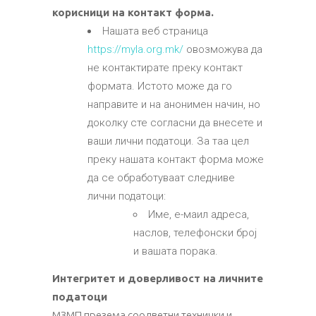
корисници на контакт форма.
Нашата веб страница
https://myla.org.mk/
овозможува да
не контактирате преку контакт
формата. Истото може да го
направите и на анонимен начин, но
доколку сте согласни да внесете и
ваши лични податоци. За таа цел
преку нашата контакт форма може
да се обработуваат следниве
лични податоци:
Име, е-маил адреса,
наслов, телефонски број
и вашата порака.
Интегритет и доверливост на личните
податоци
МЗМП презема соодветни технички и