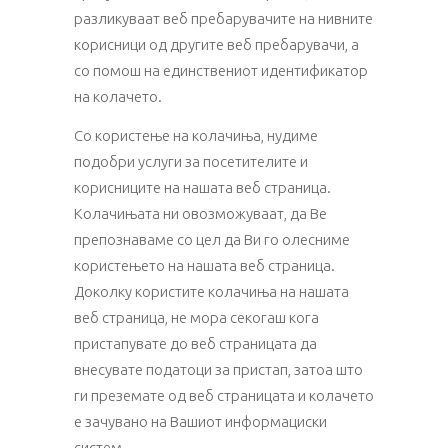
разликуваат веб пребарувачите на нивните
корисници од другите веб пребарувачи, а
со помош на единствениот идентификатор
на колачето.
Со користење на колачиња, нудиме
подобри услуги за посетителите и
корисниците на нашата веб страница.
Колачињата ни овозможуваат, да Ве
препознаваме со цел да Ви го олесниме
користењето на нашата веб страница.
Доколку користите колачиња на нашата
веб страница, не мора секогаш кога
пристапувате до веб страницата да
внесувате податоци за пристап, затоа што
ги преземате од веб страницата и колачето
е зачувано на Вашиот информациски
систем.