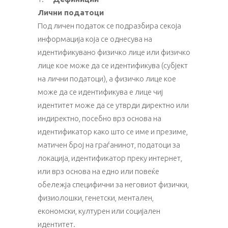
Лични податоци
Под личен податок се подразбира секоја
информација која се однесува на
идентификувано физичко лице или физичко
лице кое може да се идентификува (субјект
на лични податоци), а физичко лице кое
може да се идентификува е лице чиј
идентитет може да се утврди директно или
индиректно, посебно врз основа на
идентификатор како што се име и презиме,
матичен број на граѓанинот, податоци за
локација, идентификатор преку интернет,
или врз основа на едно или повеќе
обележја специфични за неговиот физички,
физиолошки, генетски, ментален,
економски, културен или социјален
идентитет.