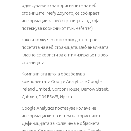
однесувањето на корисниците на веб
страниците. Меѓу другото, се собираат
информации за веб страницата од која
потекнува корисникот (т.н. Referrer),
како и колку често и колку долго трае
посетата на веб страницата. Веб анализата
главно се користи за оптимизирање на веб
страницата.
Компанијата што ја обезбедува
компонентата Google Analytics е Google
Ireland Limited, Gordon House, Barrow Street,
Даблин, D04 E5W5, Ирска.
Google Analytics поставува колаче на
информацискиот систем на корисникот.
Дефиницијата за колачиња е објаснета
погоре. Со поставување колаче, Google