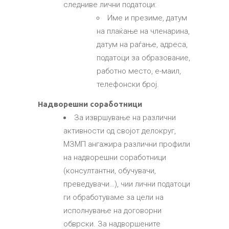
следниве лични податоци:
Име и презиме, датум
на плаќање на членарина,
датум на раѓање, адреса,
податоци за образование,
работно место, е-маил,
телефонски број.
Надворешни соработници
За извршување на различни
активности од својот делокруг,
МЗМП ангажира различни профили
на надворешни соработници
(консултантни, обучувачи,
преведувачи…), чии лични податоци
ги обработуваме за цели на
исполнување на договорни
обврски. За надворшените