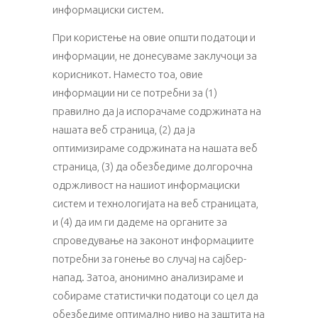
информациски систем.
При користење на овие општи податоци и
информации, не донесуваме заклучоци за
корисникот. Наместо тоа, овие
информации ни се потребни за (1)
правилно да ја испорачаме содржината на
нашата веб страница, (2) да ја
оптимизираме содржината на нашата веб
страница, (3) да обезбедиме долгорочна
одржливост на нашиот информациски
систем и технологијата на веб страницата,
и (4) да им ги дадеме на органите за
спроведување на законот информациите
потребни за гонење во случај на сајбер-
напад. Затоа, анонимно анализираме и
собираме статистички податоци со цел да
обезбедиме оптимално ниво на заштита на