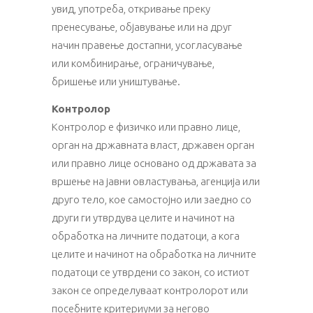
увид, употреба, откривање преку
пренесување, објавување или на друг
начин правење достапни, усогласување
или комбинирање, ограничување,
бришење или уништување.
Контролор
Контролор е физичко или правно лице,
орган на државната власт, државен орган
или правно лице основано од државата за
вршење на јавни овластувања, агенција или
друго тело, кое самостојно или заедно со
други ги утврдува целите и начинот на
обработка на личните податоци, а кога
целите и начинот на обработка на личните
податоци се утврдени со закон, со истиот
закон се определуваат контролорот или
посебните критериуми за негово