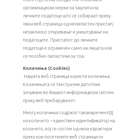
организациски мерки за заштита на
личните податоци што се собираат преку
оваа веб страница од неовластен пристап,
незаконско откривање и уништување на
податоците. Пристапот до личните
податоци е ограничен само на лицата кои
се посебно овластени за тоа.
Колачиња (Cookies)
Нашата веб страница користи колачиња.
Колачињата се текстуални датотеки
зачувани во Вашиот информациски систем
преку веб пребарувачот.
Многу колачиња содржат таканаречен ИД
на колачето – единствен идентификатор на
колачето, кој се состои од низа карактери
преку кои посетените веб страници ги