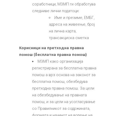
соработници, МЗМП ги обработува
следниве лични податоци:
Име и презиме, ЕМБГ,
адреса на живеење, број
на лична карта,
трансакциска сметка
Корисници на претходна правна
помош (бесплатна правна помош)
МЗМП како организација
регистрирана за бесплатна правна
помош а врз основа на законот за
бесплатна помош, обезбедува
претходна правна помош. За цели
на обезбедување на правната
помош, и за цели на усогласување
со Правилникот за содржината,
формата и начинот на водење на