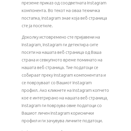
преземе приказ од соодветната Instagram
компонента. Во текот на оваа техничка
постапка, Instagram знае која веб страница
сте ја посетиле.
Доколку истовремено сте пријавени на
Instagram, Instagram ги детектира сите
посети на нашата веб страница од Ваша
страна и севкупното време поминато на
нашата веб страница. Тие податоци се
собираат преку Instagram компонентата и
се поврзуваат со Вашиот Instagram
профил. Ако кликнете на Instagram копчето
кое е интегрирано на нашата веб страница,
Instagram ги поврзува овие податоци со
Вашиот личен Instagram кориснички
профил и ги зачувува личните податоци.