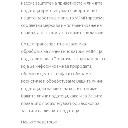
насока заштита на приватноста и личните
податоци претставуваат приоритет во
нашето работење, при што МЗМП презема
соодветни мерки за имплементирање на
начелата за заштита на личните податоци.
Со цел трансапрентна и законска
обработка на личните податоци, МЗМП ја
подготви и оваа Политика за приватност со
која Ве информираме за природата,
обемот и целта за која ги собираме,
користиме и обработуваме Вашите лични
податоци, за начинот на кој ги штитиме
Вашите лични податоци, како и за Вашите
права што произлегуваат од Законот за
заштита на личните податоци.
Нашите податоци: