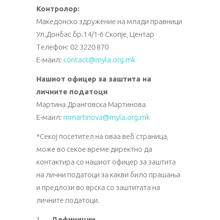
Контролор:
Македонско здружение на млади правници
Ул.Донбас бр.14/1-6 Скопје, Центар
Tелефон: 02 3220 870
E-маил:
contact@myla.org.mk
Нашиот офицер за заштита на
личните податоци
Мартина Дранговска Мартинова
Е-маил:
mmartinova@myla.org.mk
*Секој посетител на оваа веб страница,
може во секое време директно да
контактира со нашиот офицер за заштита
на лични податоци за какви било прашања
и предлози во врска со заштитата на
личните податоци.
1.
Дефиниции