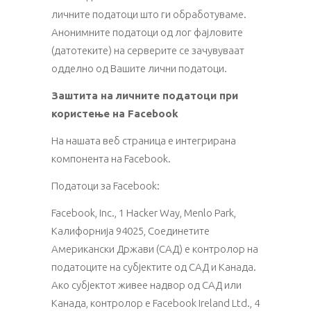
личните податоци што ги обработуваме.
Анонимните податоци од лог фајловите
(датотеките) на серверите се зачувуваат
одделно од Вашите лични податоци.
Заштита на личните податоци при
користење на Facebook
На нашата веб страница е интегрирана
компонента на Facebook.
Податоци за Facebook:
Facebook, Inc., 1 Hacker Way, Menlo Park,
Калифорнија 94025, Соединетите
Американски Држави (САД) е контролор на
податоците на субјектите од САД и Канада.
Ако субјектот живее надвор од САД или
Канада, контролор е Facebook Ireland Ltd., 4