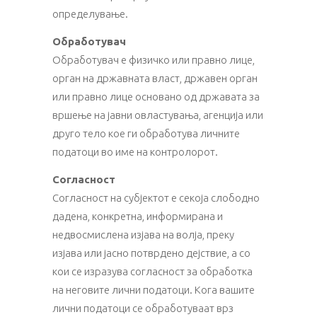
определување.
Обработувач
Обработувач е физичко или правно лице,
орган на државната власт, државен орган
или правно лице основано од државата за
вршење на јавни овластувања, агенција или
друго тело кое ги обработува личните
податоци во име на контролорот.
Согласност
Согласност на субјектот е секоја слободно
дадена, конкретна, информирана и
недвосмислена изјава на волја, преку
изјава или јасно потврдено дејствие, а со
кои се изразува согласност за обработка
на неговите лични податоци. Кога вашите
лични податоци се обработуваат врз