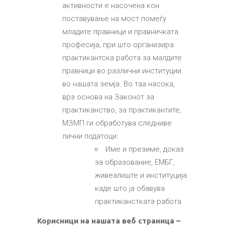
активности е насочена кон
поставување на мост помеѓу
младите правници и правничката
професија, при што организира
практикантска работа за малдите
правници во различни институции
во нашата земја. Во таа насока,
врз основа на Законот за
практиканство, за практикантите,
МЗМП ги обработува следниве
лични податоци:
Име и презиме, доказ
за образование, ЕМБГ,
живеалиште и институција
каде што ја обавува
практиканстката работа
Корисници на нашата веб страница –