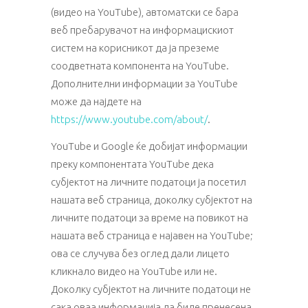
(видео на YouTube), автоматски се бара
веб пребарувачот на информацискиот
систем на корисникот да ја преземе
соодветната компонента на YouTube.
Дополнителни информации за YouTube
може да најдете на
https://www.youtube.com/about/
.
YouTube и Google ќе добијат информации
преку компонентата YouTube дека
субјектот на личните податоци ја посетил
нашата веб страница, доколку субјектот на
личните податоци за време на повикот на
нашата веб страница е најавен на YouTube;
ова се случува без оглед дали лицето
кликнало видео на YouTube или не.
Доколку субјектот на личните податоци не
сака оваа информација да биде пренесена