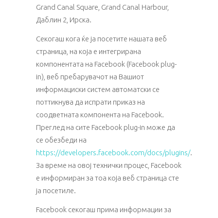
Grand Canal Square, Grand Canal Harbour,
Даблин 2, Ирска.
Секогаш кога ќе ја посетите нашата веб
страница, на која е интегрирана
компонентата на Facebook (Facebook plug-
in), веб пребарувачот на Вашиот
информациски систем автоматски се
поттикнува да испрати приказ на
соодветната компонента на Facebook.
Преглед на сите Facebook plug-in може да
се обезбеди на
https://developers.facebook.com/docs/plugins/
.
За време на овој технички процес, Facebook
е информиран за тоа која веб страница сте
ја посетиле.
Facebook секогаш прима информации за