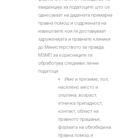
евиденција за податоците што се
однесуваат на дадената примарна
правна помош и содржината на
извештаите кои ги доставуваат
здруженијата и правните клиники
до Министерството за правда,
МЗМП за корисниците ги
обработува следниве лични
податоци:
Име и презиме, пол,
населено место и
општина, возраст,
етничка припадност,
контакт, област на
правното прашање,
формата на обезбедена
правна помош и