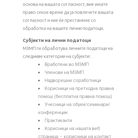
основа на вашата согласност, вие имате
право секое време да ја повлечете вашата
согласност и ние ќе престанеме со
обработка на вашите лични податоци.
Субјекти на лични податоци
МЗМП ги обработува личните податоци на
следниве категории на субјекти:
Вработени во МЗМП
Членови на МЗМП
Надворешни соработници
Корисници на претходна правна
помош (бесплатна правна помош)
Учесници на обуки/семинари/
конференции
Практиканти
Корисници на нашата веб
страница – корисници на контакт