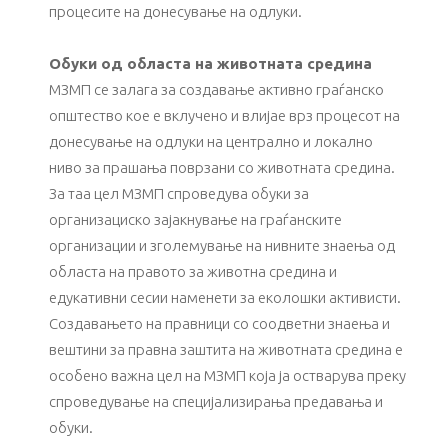
процесите на донесување на одлуки.
Обуки од областа на животната средина
МЗМП се залага за создавање активно граѓанско
општество кое е вклучено и влијае врз процесот на
донесување на одлуки на централно и локално
ниво за прашања поврзани со животната средина.
За таа цел МЗМП спроведува обуки за
организациско зајакнување на граѓанските
организации и зголемување на нивните знаења од
областа на правото за животна средина и
едукативни сесии наменети за еколошки активисти.
Создавањето на правници со соодветни знаења и
вештини за правна заштита на животната средина е
особено важна цел на МЗМП која ја остварува преку
спроведување на специјализирања предавања и
обуки.