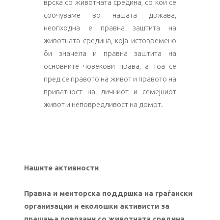
врска со животната средина, со кои се
соочуваме во нашата држава,
неопходна е правна заштита на
животната средина, која истовремено
би значела и правна заштита на
основните човекови права, а тоа се
пред се правото на живот и правото на
приватност на личниот и семејниот
живот и неповредливост на домот.
Нашите активности
Правна и менторска поддршка на граѓански
организации и еколошки активисти за
прашања поврзани со животната средина