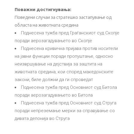
Поважни достигнувања:
Поведени случаи за стратешко застапување од
областа на животната средина
Поднесена тужба пред Граѓанскиот суд Скопје
поради аерозагадувањето во Скопје
Поднесена кривична пријава против носители
на јавни функции поради пропуштање, односно
неизвршување на дејствија за заштита на
животната средина, кои според македонските
закони, биле должни да ги спроведат
Поднесена тужба пред Основниот суд Битола
поради аерозагадувањето во Битола
Поднесена тужба пред Основниот суд Струга
поради непреземање мерки за справување со
дивата депонија во Струга