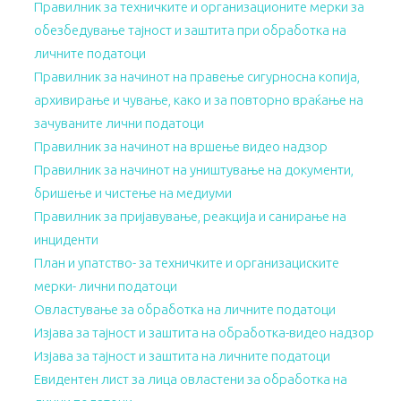
Правилник за техничките и организационите мерки за
обезбедување тајност и заштита при обработка на
личните податоци
Правилник за начинот на правење сигурносна копија,
архивирање и чување, како и за повторно враќање на
зачуваните лични податоци
Правилник за начинот на вршење видео надзор
Правилник за начинот на уништување на документи,
бришење и чистење на медиуми
Правилник за пријавување, реакција и санирање на
инциденти
План и упатство- за техничките и организациските
мерки- лични податоци
Овластување за обработка на личните податоци
Изјава за тајност и заштита на обработка-видео надзор
Изјава за тајност и заштита на личните податоци
Евидентен лист за лица овластени за обработка на