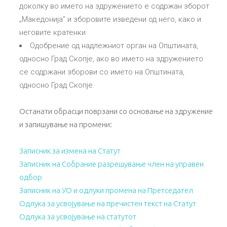
доколку во името на здружението е содржан зборот
„Македонија” и зборовите изведени од него, како и
неговите кратенки
Одобрение од надлежниот орган на Општината,
односно Град Скопје, ако во името на здружението
се содржани зборови со името на Општината,
односно Град Скопје.
Останати обрасци поврзани со основање на здружение
и запишување на промени:
Записник за измена на Статут
Записник на Собрание разрешување член на управен
одбор
Записник на УО и одлуки промена на Претседател
Одлука за усвојување на пречистен текст на Статут
Одлука за усвојување на статутот