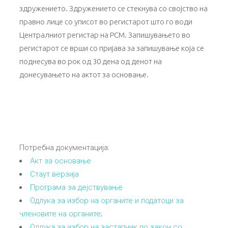
здружението. Здружението се стекнува со својство на
правно лице со уписот во регистарот што го води
Централниот регистар на РСМ. Запишувањето во
регистарот се врши со пријава за запишување која се
поднесува во рок од 30 дена од денот на
донесувањето на актот за основање.
Потребна документација:
Акт за основање
Стаут верзија
Програма за дејствување
Одлука за избор на органите и податоци за
членовите на органите
;
Одлука за избор на застапник по закон со