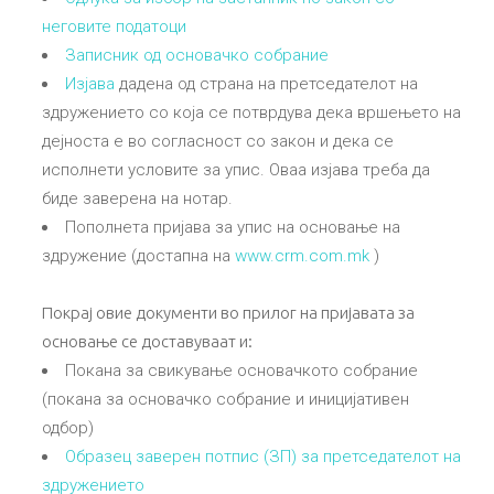
неговите податоци
Записник од основачко собрание
Изјава
дадена од страна на претседателот на
здружението со која се потврдува дека вршењето на
дејноста е во согласност со закон и дека се
исполнети условите за упис. Оваа изјава треба да
биде заверена на нотар.
Пополнета пријава за упис на основање на
здружение (достапна на
www.crm.com.mk
)
Покрај овие документи во прилог на пријавата за
основање се доставуваат и:
Покана за свикување основачкото собрание
(покана за основачко собрание и иницијативен
одбор)
Образец заверен потпис (ЗП) за претседателот на
здружението