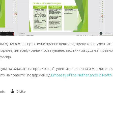
а од Курсот за практични правни вештини , преку кои студентите 
ворење, интервјуирање и советување; вештини за судење; правн
фесија.
ува во рамките на проектот „ Студентите по право и младите пр
ето на правото“ поддржан од
Embassy of the Netherlands in North
nts
0
Like