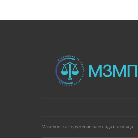
Македонско здружение на млади правници