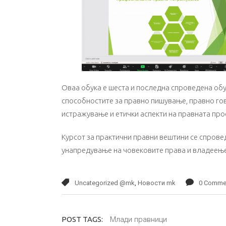
Оваа обука е шеста и последна спроведена обук
способностите за правно пишување, правно го
истражување и етички аспекти на правната про
Курсот за практични правни вештини се спровед
унапредување на човековите права и владеењ
Uncategorized @mk
,
Новости mk
0 Comme
Млади правници
POST TAGS: