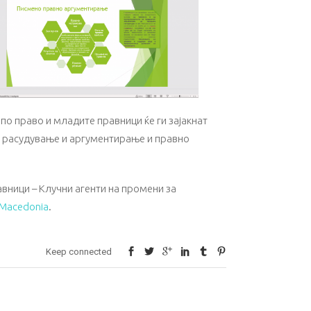
по право и младите правници ќе ги зајакнат
о расудување и аргументирање и правно
авници – Клучни агенти на промени за
 Macedonia
.
Keep connected