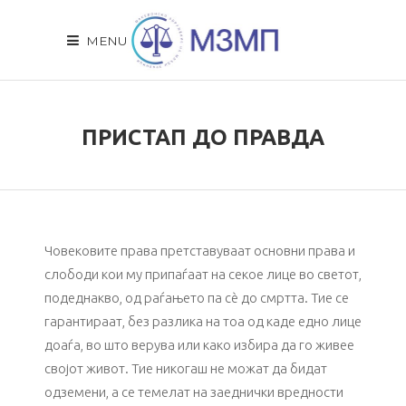
MENU
ПРИСТАП ДО ПРАВДA
Човековите права претставуваат основни права и
слободи кои му припаѓаат на секое лице во светот,
подеднакво, од раѓањето па сè до смртта. Тие се
гарантираат, без разлика на тоа од каде едно лице
доаѓа, во што верува или како избира да го живее
својот живот. Тие никогаш не можат да бидат
одземени, а се темелат на заеднички вредности