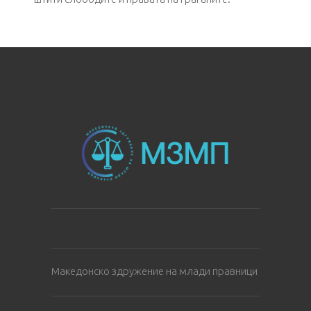
Македонско здружение на млади правници