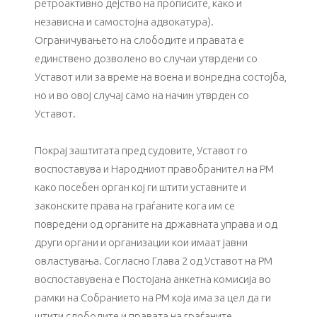
ретроактивно дејство на прописите, како и
независна и самостојна адвокатура).
Ограничувањето на слободите и правата e
единствено дозволено во случаи утврдени со
Уставот или за време на воена и вонредна состојба,
но и во овој случај само на начин утврден со
Уставот.
Покрај заштитата пред судовите, Уставот го
воспоставува и Народниот правобранител на РМ
како посебен орган кој ги штити уставните и
законските права на граѓаните кога им се
повредени од органите на државната управа и од
други органи и организации кои имаат јавни
овластувања. Согласно Глава 2 од Уставот на РМ
воспоставувена е Постојана анкетна комисија во
рамки на Собранието на РМ која има за цел да ги
штити слободите и правата на граѓаните.