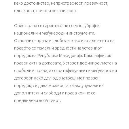
како достоинство, непристрасност, правичност,
еднаквост, почит и независност.
Овие права се гарантирани со многубројни
национални и меѓународни инструменти.
Основните права и слободи, како и владеењето на
правото се темелни вредности на уставниот
поредок на Република Македонија. Како највисок
правен акт на државата, Уставот дефинира листа на
слободи и права, а со ратификуваните меѓународни
договори како дел од внатрешниот правен
поредок, се дава можноста за вклучување на
дополнителни слободи и права кои не се
предвидени во Уставот.