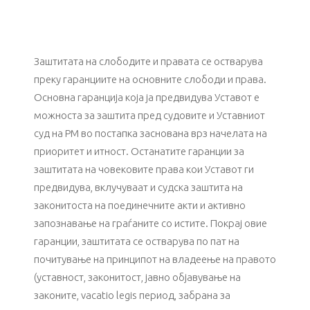
Заштитата на слободите и правата се остварува
преку гаранциите на основните слободи и права.
Основна гаранција која ја предвидува Уставот е
можноста за заштита пред судовите и Уставниот
суд на РМ во постапка заснована врз начелата на
приоритет и итност. Останатите гаранции за
заштитата на човековите права кои Уставот ги
предвидува, вклучуваат и судска заштита на
законитоста на поединечните акти и активно
запознавање на граѓаните со истите. Покрај овие
гаранции, заштитата се остварува по пат на
почитување на принципот на владеење на правото
(уставност, законитост, јавно објавување на
законите, vacatio legis период, забрана за