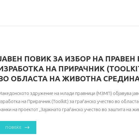
ЈАВЕН ПОВИК ЗА ИЗБОР НА ПРАВЕН 
ИЗРАБОТКА НА ПРИРАЧНИК (ТOOLKI
ВО ОБЛАСТА НА ЖИВОТНА СРЕДИН
Македонското здружение на млади правници (МЗМП) објавува јаве
изработка на Прирачник (Toolkit) за граѓанско учество во област
рамки на проектот „Зајакнато граѓанско учество во заштита на жи
ПОВЕЌЕ