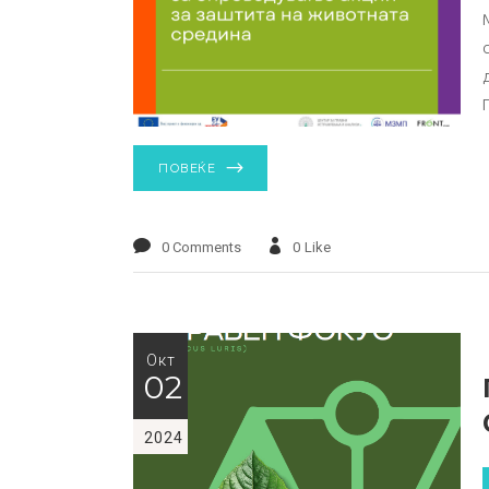
ПОВЕЌЕ
0 Comments
0
Like
Окт
02
2024