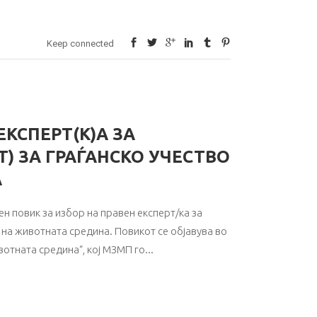
Keep connected
ЕКСПЕРТ(К)А ЗА
T) ЗА ГРАЃАНСКО УЧЕСТВО
А
н повик за избор на правен експерт/ка за
а на животната средина. Повикот се објавува во
вотната средина“, кој МЗМП го