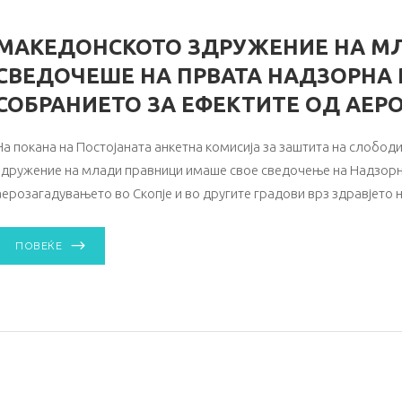
МАКЕДОНСКОТО ЗДРУЖЕНИЕ НА М
СВЕДОЧЕШЕ НА ПРВАТА НАДЗОРНА 
СОБРАНИЕТО ЗА ЕФЕКТИТЕ ОД АЕ
На покана на Постојаната анкетна комисија за заштита на слобод
здружение на млади правници имаше свое сведочење на Надзорна
аерозагадувањето во Скопје и во другите градови врз здравјето 
ПОВЕЌЕ