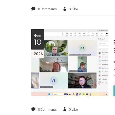
0 Comments
0
Like
Фев
10
2026
0 Comments
0
Like