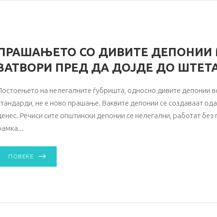
ПРАШАЊЕТО СО ДИВИТЕ ДЕПОНИИ 
ЗАТВОРИ ПРЕД ДА ДОЈДЕ ДО ШТЕТ
Постоењето на нелегалните ѓубришта, односно дивите депонии во
стандарди, не е ново прашање. Ваквите депонии се создаваат о
денес. Речиси сите општински депонии се нелегални, работат без
рамка
ПОВЕЌЕ