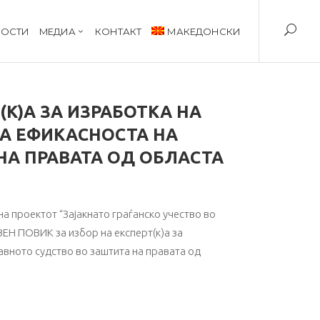
ОСТИ
MЕДИА
КОНТАКТ
МАКЕДОНСКИ
(К)А ЗА ИЗРАБОТКА НА
А ЕФИКАСНОСТА НА
НА ПРАВАТА ОД ОБЛАСТА
а проектот “Зајакнато граѓанско учество во
ВЕН ПОВИК за избор на експерт(к)а за
авното судство во заштита на правата од