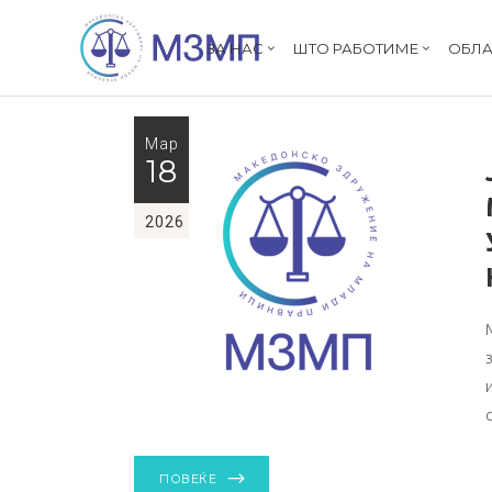
ЗА НАС
ШТО РАБОТИМЕ
ОБЛА
Мар
18
2026
ПОВЕЌЕ