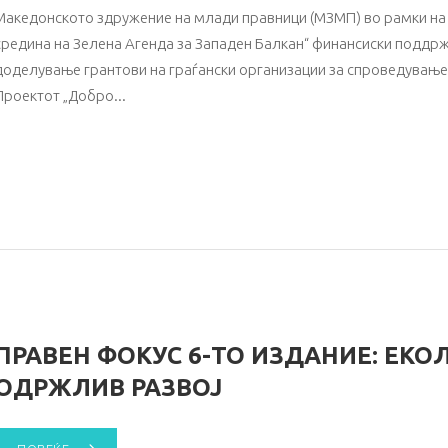
Македонското здружение на млади правници (МЗМП) во рамки на
средина на Зелена Агенда за Западен Балкан“ финансиски поддржа
доделување грантови на граѓански организации за спроведување 
Проектот „Добро
ПРАВЕН ФОКУС 6-ТО ИЗДАНИЕ: ЕКО
ОДРЖЛИВ РАЗВОЈ