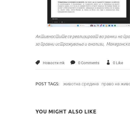
Активностите се реализираат во рамки на про
за правни истражувања и анализи, Македонско 
Новости mk
0 Comments
0
Like
животна средина
право на жив
POST TAGS:
YOU MIGHT ALSO LIKE