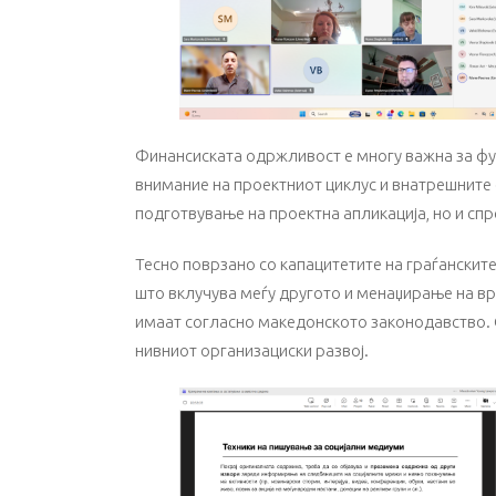
Финансиската одржливост е многу важна за фу
внимание на проектниот циклус и внатрешните 
подготвување на проектна апликација, но и спр
Тесно поврзано со капацитетите на граѓанскит
што вклучува меѓу другото и менаџирање на в
имаат согласно македонското законодавство. О
нивниот организациски развој.