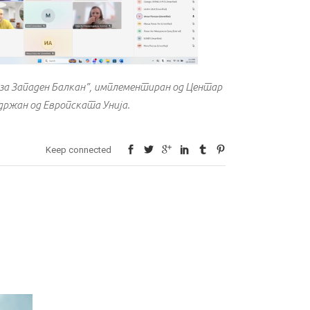
за Западен Балкан”, имплементиран од Центар
држан од Европската Унија.
Keep connected