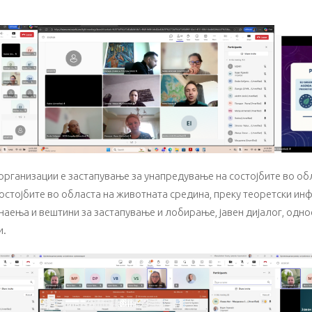
рганизации е застапување за унапредување на состојбите во обл
стојбите во областа на животната средина, преку теоретски инф
наења и вештини за застапување и лобирање, јавен дијалог, одно
и.