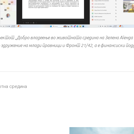
ектот „Добро владеење во животната средина на Зелена Агенда 
здружение на млади правници и Фронт 21/42, а е финансиски под
отна средина