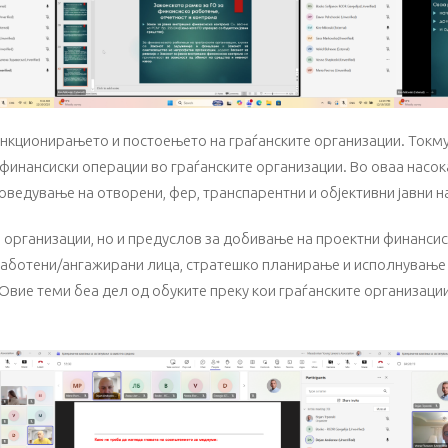
нкционирањето и постоењето на граѓанските организации. Токму
финансиски операции во граѓанските организации. Во оваа насока
оведување на отворени, фер, транспарентни и објективни јавни 
е организации, но и предуслов за добивање на проектни финансис
работени/ангажирани лица, стратешко планирање и исполнување н
вие теми беа дел од обуките преку кои граѓанските организации 