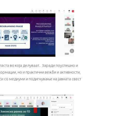
аста во која делуваат. Заради поуспешно и
ормации, но и практични вежби и активности,
си со медиуми и подигнување на јавната свест