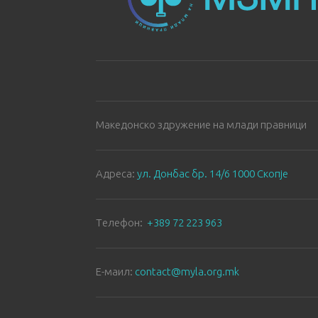
Македонско здружение на млади правници
Aдреса:
ул. Донбас бр. 14/6 1000 Скопје
Tелефон:
+389 72 223 963
E-маил:
contact@myla.org.mk