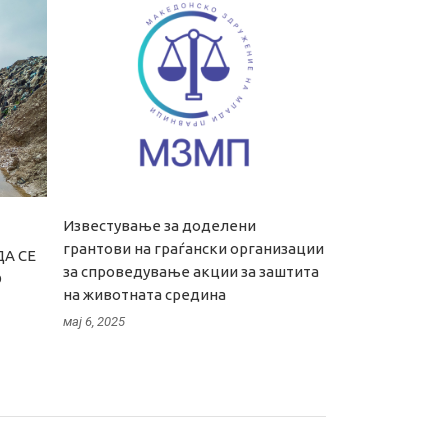
Известување за доделени
грантови на граѓански организации
А СЕ
за спроведување акции за заштита
О
на животната средина
мај 6, 2025