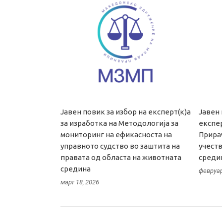
Јавен повик за избор на експерт(к)а
Јавен 
за изработка на Методологија за
експер
мониторинг на ефикасноста на
Прирач
управното судство во заштита на
учеств
правата од областа на животната
сред
средина
февруар
март 18, 2026