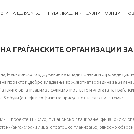
СТИ НА ДЕЛУВАЊЕ
ПУБЛИКАЦИИ
ЈАВНИ ПОВИЦИ
НОВ
НА ГРАЃАНСКИТЕ ОРГАНИЗАЦИИ З
ина, Македонското здружение на млади правници спроведе циклу
 на проектот „Добро владеење во животнатас редина за Зелена А
аѓанските организации за функционирањето и улогата на граѓанс
 6 обуки (онлајн и со физичко присуство) на следните теми:
ии – проектен циклус, финансиско планирање, финансиски о
тени/ангажирани лица, стратешко планирање, односно обврски