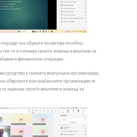
 поради тоа обуките посветија посебно
 тие ги зголемија своите знаења и вештини за
набавки и финансиски операции.
ки средства е силната внатрешна организација,
а обврските кои граѓанските организации ги
ги зајакнаа своите вештини и знаења за