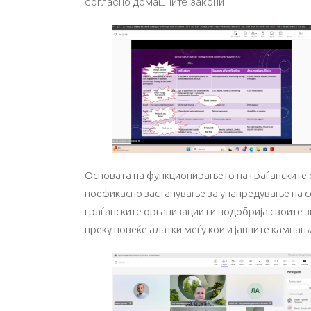
согласно домашните закони
Основата на функционирањето на граѓанските о
поефикасно застапување за унапредување на со
граѓанските организации ги подобрија своите з
преку повеќе алатки меѓу кои и јавните кампањ