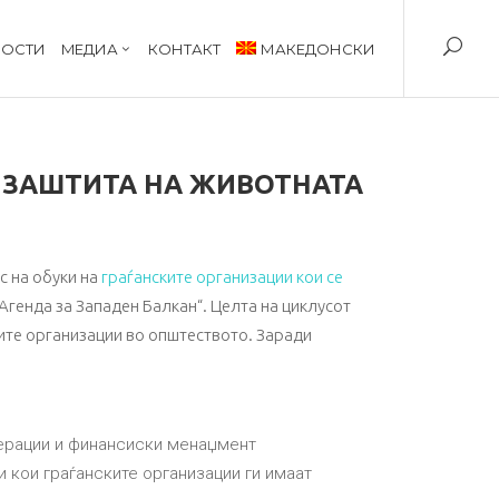
ОСТИ
MЕДИА
КОНТАКТ
МАКЕДОНСКИ
А ЗАШТИТА НА ЖИВОТНАТА
с на обуки на
граѓанските организации кои се
генда за Западен Балкан“. Целта на циклусот
ките организации во општеството. Заради
перации и финансиски менаџмент
 кои граѓанските организации ги имаат