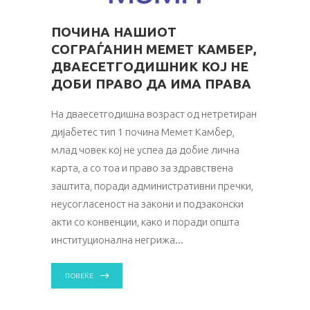
ПОЧИНА НАШИОТ
СОГРАЃАНИН МЕМЕТ КАМБЕР,
ДВАЕСЕТГОДИШНИК КОЈ НЕ
ДОБИ ПРАВО ДА ИМА ПРАВА
На дваесетгодишна возраст од нетретиран
дијабетес тип 1 почина Мемет Камбер,
млад човек кој не успеа да добие лична
карта, а со тоа и право за здравствена
заштита, поради административни пречки,
неусогласеност на закони и подзаконски
акти со конвенции, како и поради општа
институционална негрижа
ПОВЕЌЕ