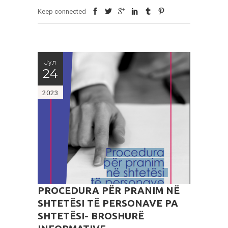
Keep connected
Јул
24
2023
PROCEDURA PËR PRANIM NË
SHTETËSI TË PERSONAVE PA
SHTETËSI- BROSHURË