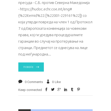
пресуда - С.Б. против Северна Македонија
- https://hudoc.echr.coe.int/eng#
{%22itemid%22:[%22001-229161%22]} со
која утврди повреда на член 1 од Протокол
7 од Европската конвенција за човекови
права, кој ги уредува процедуралните
гаранции во случај на протерување на
странци. Предметот се однесува на лице
под меѓународна
ПОВЕЌЕ
0 Comments
0
Like
Keep connected