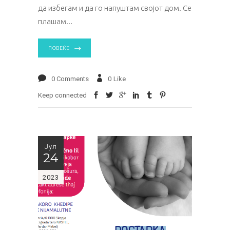
да избегам и да го напуштам својот дом. Се
плашам
ПОВЕЌЕ
0 Comments
0
Like
Keep connected
Јул
24
2023