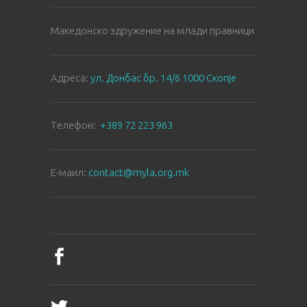
Македонско здружение на млади правници
Aдреса:
ул. Донбас бр. 14/6 1000 Скопје
Tелефон:
+389 72 223 963
E-маил:
contact@myla.org.mk