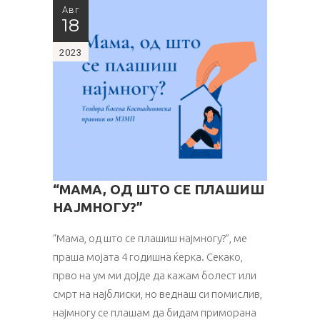
Авг
18
2023
“МАМA, ОД ШТО СЕ ПЛАШИШ
НАЈМНОГУ?”
“Мамa, од што се плашиш најмногу?”, ме
праша мојатa 4 годишна ќерка. Секако,
прво на ум ми дојде да кажам болест или
смрт на најблиски, но веднаш си помислив,
најмногу се плашам да бидам приморана