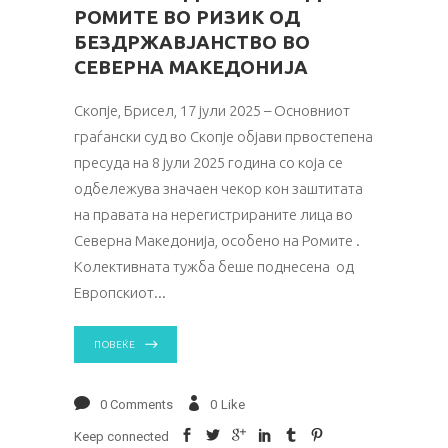
РОМИТЕ ВО РИЗИК ОД
БЕЗДРЖАВЈАНСТВО ВО
СЕВЕРНА МАКЕДОНИЈА
Скопје, Брисел, 17 јули 2025 – Основниот
граѓански суд во Скопје објави првостепена
пресуда на 8 јули 2025 година со која се
одбележува значаен чекор кон заштитата
на правата на нерегистрираните лица во
Северна Македонија, особено на Ромите .
Колективната тужба беше поднесена од
Европскиот
ПОВЕЌЕ
0 Comments
0
Like
Keep connected