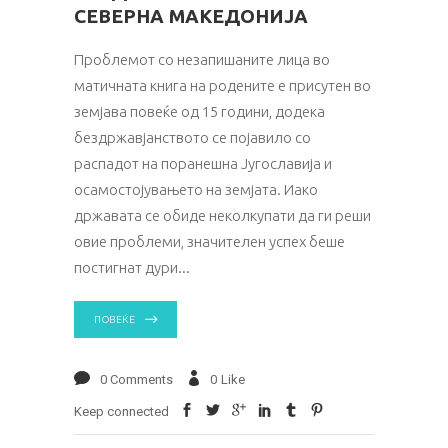
СЕВЕРНА МАКЕДОНИЈА
Проблемот со незапишаните лица во
матичната книга на родените е присутен во
земјава повеќе од 15 години, додека
бездржавјанството се појавило со
распадот на поранешна Југославија и
осамостојувањето на земјата. Иако
државата се обиде неколкупати да ги реши
овие проблеми, значителен успех беше
постигнат дури
ПОВЕЌЕ
0 Comments
0
Like
Keep connected