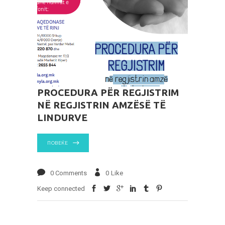
PROCEDURA PËR REGJISTRIM
NË REGJISTRIN AMZËSË TË
LINDURVE
ПОВЕЌЕ
0 Comments
0
Like
Keep connected