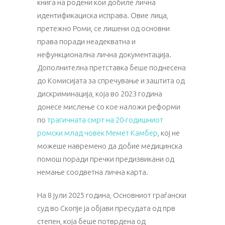
книга на родени кои добиле лична
идентификациска исправа. Овие лица,
претежно Роми, се лишени од основни
права поради неадекватна и
нефункционална лична документација.
Дополнителна претставка беше поднесена
до Комисијата за спречување и заштита од
дискриминација, која во 2023 година
донесе мислење со кое наложи реформи
по
трагичната смрт на 20-годишниот
ромски млад човек Мемет Камбер
, кој не
можеше навремено да добие медицинска
помош поради пречки предизвикани од
немање соодветна лична карта.
На 8 јули 2025 година, Основниот граѓански
суд во Скопје ја објави пресудата од прв
степен, која беше потврдена од