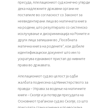
пресуда, Апелациониот суд конечно утврди
дека надлежните државни органи не
постапиле во согласност со Законот за
неевидентирани лица во матичната книга
на родени, што резултирало со системско
исклучување и дискриминација на Ромите и
други лица запишани во „Посебната
матична книга на родените“, кои добиле
идентификациски документ што им го
ускратува еднаквиот пристап до нивните
права во државата.
Апелациониот суд во целост ја одби
жалбата поднесена од Министерството за
правда – Управа за водење на матичните
книги – Скопје и ја потврди пресудата на
Основниот граѓански суд во Скопје, со што
пресудата стана конечна и правосилна.