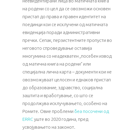
неевидентирани лица во матичната книга
на родени со цел да се овозможи основен
пристап до права и правен идентитет на
поединци кои се исклучени од матичната
евиденција поради административни
пречки. Сепак, перзистентните пропусти во
неговото спроведување оставија
многумина со неадекватен „посебен извод
од матична книга на родени“ или
специјална лична карта – документи кои не
овозможуваат целосен и еднаков пристап
до образование, здравство, социјална
заштита и вработување, со што се
продолжува исклучувањето, особено на
Ромите. Овие проблеми
беа посочени од
ERRC
уште во 2020 година, пред
усвојувањето на законот.