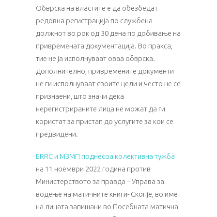
Oбврска на властите е да обезбедат
редовна регистрација по службена
должнот во рок од 30 дена по добивање на
привремената документација. Во пракса,
тие не ја исполнуваат оваа обврска.
Дополнително, привремените документи
не ги исполнуваат своите цели и често не се
признаени, што значи дека
нeрегистрираните лица не можат да ги
користат за пристап до услугите за кои се
предвидени.
ERRC и МЗМП поднесоа колективна тужба
на 11 ноември 2022 година против
Министерството за правда – Управа за
водење на матичните книги- Скопје, во име
на лицата запишани во Посебната матична