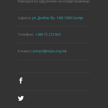
Македонско здружение на млади правници
Aдреса:
ул. Донбас бр. 14/6 1000 Скопје
Tелефон:
+389 72 223 963
E-маил:
contact@myla.org.mk