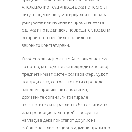
Апелациониот суд утврди дека не постојат
ниту процесни ниту материјални основи за
укинување или измена на првостепената
одлука и потврди дека повредите утврдени
во првиот степен биле правилно и
законито констатирани.
Особено значајно е што Апелациониот суд
го потврди наодот дека повредите во овој
предмет имаат системски карактер. Судот
потврди дека, со тоа што не ги спровеле
законски пропишаните постапки,
државните органи „ги третирале
засегнатите лица различно без легитимна
или пропорционална цел“. Пресудата
нагласува дека пристапот до упис на
раѓање не е дискреционо административно