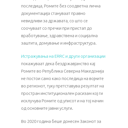
последица, Ромите без соодветна лична
документација стануваат правно
невидливи за државата, со што се
соочуваат со пречки при пристап до
вработување, здравствена и социјална
заштита, домување и инфраструктура.
Истражувања на ERRC и други организации
покажуваат дека бездржавјанство кај
Ромите во Република Северна Македонија
не постои само како последица на војните
во регионот, туку претставува резултат на
простран институционален расизам кој ги
исклучува Ромите од уписот и на тој начин
од основните јавни услуги.
Во 2020 година беше донесен Законот за