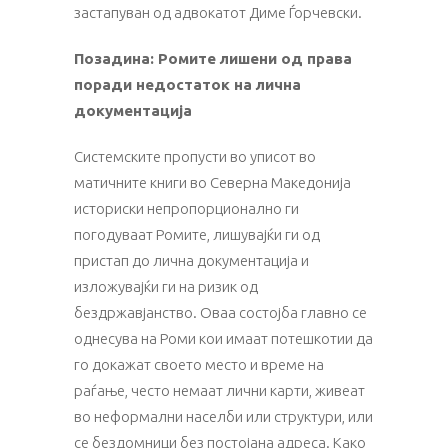
застапуван од адвокатот Диме Ѓорчевски.
Позадина: Ромите лишени од права
поради недостаток на лична
документација
Системските пропусти во уписот во
матичните книги во Северна Македонија
историски непропорционално ги
погодуваат Ромите, лишувајќи ги од
пристап до лична документација и
изложувајќи ги на ризик од
бездржавјанство. Оваа состојба главно се
однесува на Роми кои имаат потешкотии да
го докажат своето место и време на
раѓање, често немаат лични карти, живеат
во неформални населби или структури, или
се бездомници без постојана адреса. Како