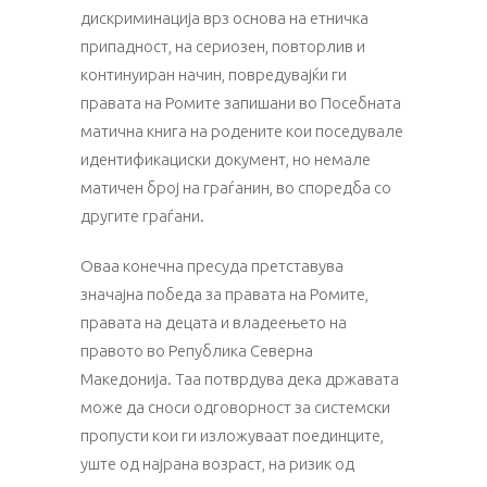
дискриминација врз основа на етничка
припадност, на сериозен, повторлив и
континуиран начин, повредувајќи ги
правата на Ромите запишани во Посебната
матична книга на родените кои поседувале
идентификациски документ, но немале
матичен број на граѓанин, во споредба со
другите граѓани.
Оваа конечна пресуда претставува
значајна победа за правата на Ромите,
правата на децата и владеењето на
правото во Република Северна
Македонија. Таа потврдува дека државата
може да сноси одговорност за системски
пропусти кои ги изложуваат поединците,
уште од најрана возраст, на ризик од