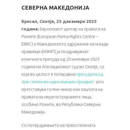
СЕВЕРНА МАКЕДОНИЈА
Брисел, Скопје, 23 декември 2025
година:
Европскиот центар за правата на
Ромите (European Roma Rights Centre –
ERRC) и Македонското здружение на млади
правници (МЗМП) ја поздравуваат
конечната пресуда од 20 ноември 2025
година на Апелациониот суд во Скопје, со
која во целост е потврдена
пресудата од
прв степен во еден значаен предмет
што
претставува голем чекор кон заштита на
правата на нерегистрираните лица,
особено Ромите, во Република Северна
Македонија.
Со потврдувањето на првостепената