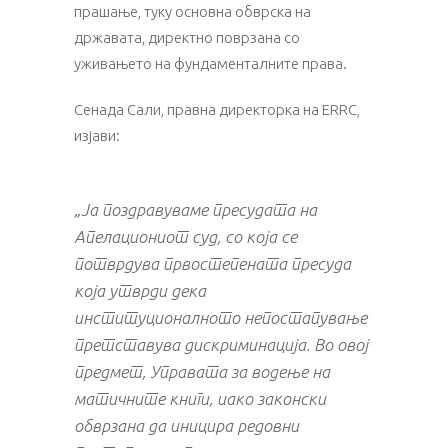
прашање, туку основна обврска на
државата, директно поврзана со
уживањето на фундаменталните права.
Сенада Сали, правна директорка на ERRC,
изјави:
„Ја поздравуваме пресудата на
Апелациониот суд, со која се
потврдува првостепената
пресуда
која утврди дека
институционалното непостапување
претставува дискриминација. Во овој
предмет, Управата за водење на
матичните книги, иако законски
обврзана да иницира редовни