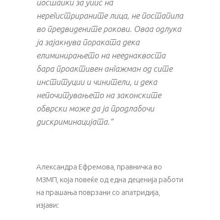
постапки за упис на
нерегистрираните лица, не постапила
во предвидените рокови. Оваа одлука
ја зајакнува пораката дека
елиминирањето на нееднаквоста
бара проактивен ангажман од сите
институции и чинители, и дека
непочитувањето на законските
обврски може да ја продлабочи
дискриминацијата.“
Александра Ефремова, правничка во
МЗМП, која повеќе од една деценија работи
на прашања поврзани со апатридија,
изјави: