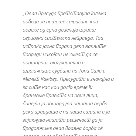
„Оваа пресуда претставува голема
победа за нашите сограѓани кои
повеќе од една деценија трпат
сериозна системска неправда. Таа
испраќа јасна порака дека ваквите
повреди никогаш не смеат да се
повторат, вклучително и
трагичните судбини на Тони Сали и
Мемет Камбер. Пресудата е значајна и
за сите нас кои долго време ги
браневме правата на овие лица,
бидејќи ја потврдува нашата верба
дека правдата е на наша страна и ја
зајакнува нашата решеност да ја
продолжиме оваа правна борба сè