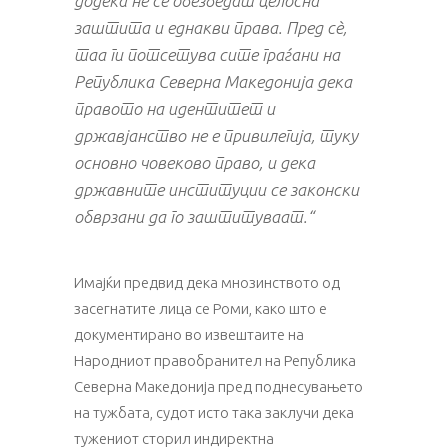
додека не се обезбедат целосна
заштита и еднакви права. Пред сè,
таа ги потсетува сите граѓани на
Република Северна Македонија дека
правото на идентитет и
државјанство не е привилегија, туку
основно човеково право, и дека
државните институции се законски
обврзани да го заштитуваат.“
Имајќи предвид дека мнозинството од
засегнатите лица се Роми, како што е
документирано во извештаите на
Народниот правобранител на Република
Северна Македонија пред поднесувањето
на тужбата, судот исто така заклучи дека
тужениот сторил индиректна