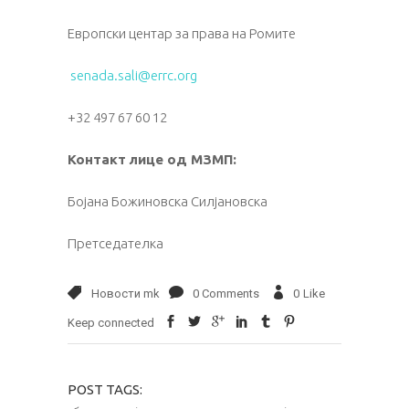
Европски центар за права на Ромите
senada.sali@errc.org
+32 497 67 60 12
Контакт лице од МЗМП:
Бојана Божиновска Силјановска
Претседателка
Новости mk
0 Comments
0
Like
Keep connected
POST TAGS: