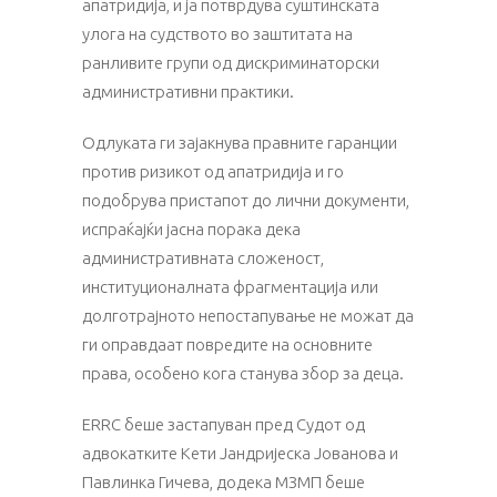
апатридија, и ја потврдува суштинската
улога на судството во заштитата на
ранливите групи од дискриминаторски
административни практики.
Одлуката ги зајакнува правните гаранции
против ризикот од апатридија и го
подобрува пристапот до лични документи,
испраќајќи јасна порака дека
административната сложеност,
институционалната фрагментација или
долготрајното непостапување не можат да
ги оправдаат повредите на основните
права, особено кога станува збор за деца.
ЕRRC беше застапуван пред Судот од
адвокатките Кети Јандријеска Јованова и
Павлинка Гичева, додека МЗМП беше