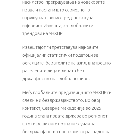
насилство, прекршувања на човековите
права и настани што сериозно го
нарушуваат јавниот ред, покажува
најновиот Извештај за глобалните
трендови на УНХЦР.
Извештајот ги претставува најновите
официјални статистички податоци за
бегалците, барателите на азил, внатрешно
раселените лица и лицата без
државјанство на глобално ниво.
Меѓу глобалните предизвици што УНХЦР ги
следи е и бездржавјанството. Во овој
контекст, Северна Македонија во 2025
година стана првата држава во регионот
што ги реши сите познати случаи на
бездржавјанство поврзани со распадот на