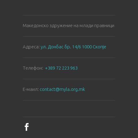
Македонско здружение на млади правници
Aдреса:
ул. Донбас бр. 14/6 1000 Скопје
Tелефон:
+389 72 223 963
E-маил:
contact@myla.org.mk