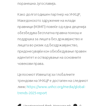
поранешна Југославија.
Како долгогодишен партнер на УНХЦР,
Македонското здружение на млади
правници (МЗМП) повеќе од една деценија
обезбедува бесплатна правна помош и
поддршка за лицата без државјанство и
лицата во ризик од бездржавјанство,
придонесувајќи кон обезбедување правен
идентитет и остварување на основните
човекови права.
Целосниот Извештај за глобалните
трендови на УНХЦР е достапен на следниот
линк:
https://www.unhcr.org/media/global-
trends-2025-report
Uncategorized @mk
,
Новости mk
0