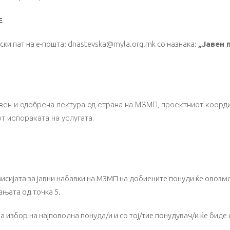
Е
ски пат на е-пошта: dnastevska@myla.org.mk со назнака:
„Јавен 
вен и одобрена лектура од страна на МЗМП, проектниот коорди
от испораката на услугата.
исијата за јавни набавки на МЗМП на добиените понуди ќе овоз
ањата од точка 5.
 избор на најповолна понуда/и и со тој/тие понудувач/и ќе биде