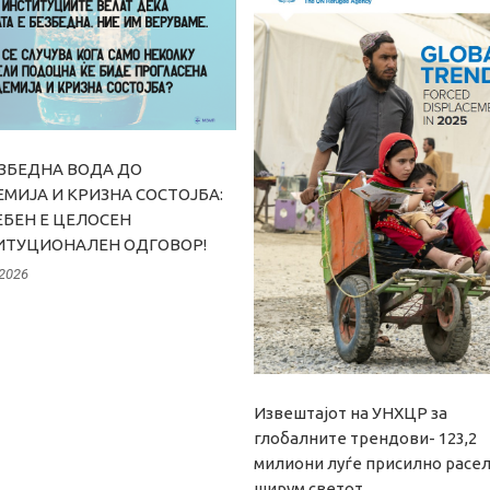
ЗБЕДНА ВОДА ДО
МИЈА И КРИЗНА СОСТОЈБА:
БЕН Е ЦЕЛОСЕН
ИТУЦИОНАЛЕН ОДГОВОР!
 2026
Извештајот на УНХЦР за
глобалните трендови- 123,2
милиони луѓе присилно расе
ширум светот