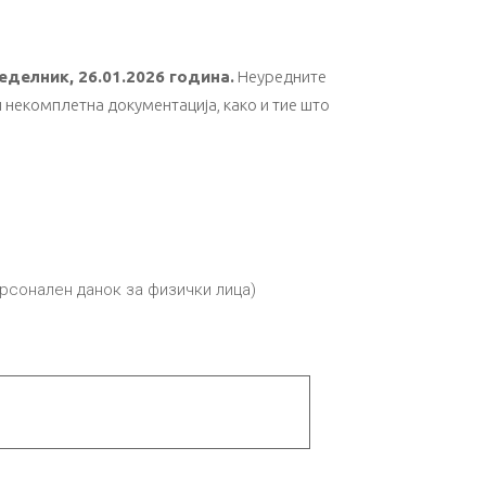
делник, 26.01.2026 година.
Неуредните
и некомплетна документација, како и тие што
ерсонален данок за физички лица)