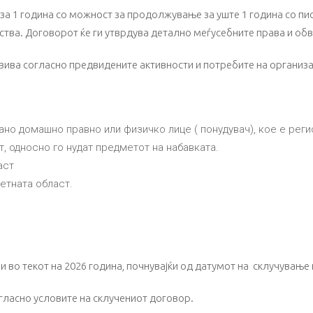
за 1 година со можност за продолжување за уште 1 година со пис
тва. Договорот ќе ги утврдува детално меѓусебните права и обв
вива согласно предвидените активности и потребите на организа
но домашно правно или физичко лице ( понудувач), кое е рег
, односно го нудат предметот на набавката.
аст
етната област.
и во текот на 2026 година, почнувајќи од датумот на склучување
ласно условите на склучениот договор.