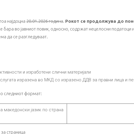
 тоа најдоцна
20.01.2026 година
.
Рокот се продолжува до поне
се бара во јавниот повик, односно, содржат нецелосни податоци 
ема да се разгледуваат.
ктивности и изработени слични материјали
услугата изразена во МКД со изразено ДДВ за правни лица и п
во следниот формат:
на македонски јазик по страна
 за страница