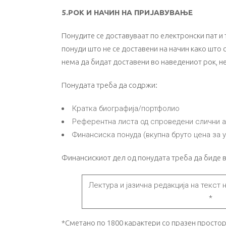
5.РОК И НАЧИН НА ПРИЈАВУВАЊЕ
Понудите се доставуваат по електронски пат и
понуди што не се доставени на начин како што 
нема да бидат доставени во наведениот рок, н
Понудата треба да содржи:
Кратка биографија/портфолио
Референтна листа од спроведени слични а
Финансиска понуда (вкупна бруто цена за 
Финансискиот дел од понудата треба да биде 
Лектура и јазична редакција на текст 
*
*Сметано по 1800 карактери со празен простор