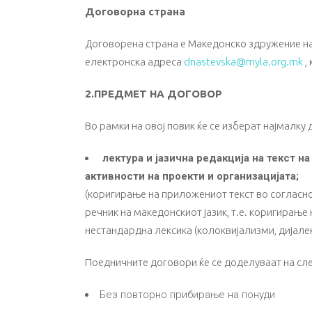
Договорна страна
Договорена страна е Македонско здружение на м
електронска адреса
dnastevska@myla.org.mk
,
2.ПРЕДМЕТ НА ДОГОВОР
Во рамки на овој повик ќе се изберат најмалку 
лектура и јазична редакција на текст 
активности на проекти и организацијата;
(коригирање на приложениот текст во согласно
речник на македонскиот јазик, т.е. коригирање
нестандардна лексика (колоквијализми, дијале
Поедничните договори ќе се доделуваат на сл
Без повторно прибирање на понуди