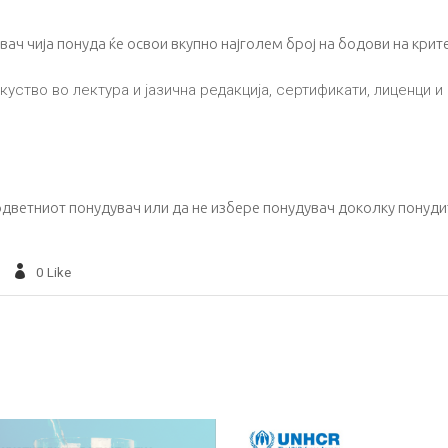
вач чија понуда ќе освои вкупно најголем број на бодови на крит
куство во лектура и јазична редакција, сертификати, лиценци и
дветниот понудувач или да не избере понудувач доколку понуди
0
Like