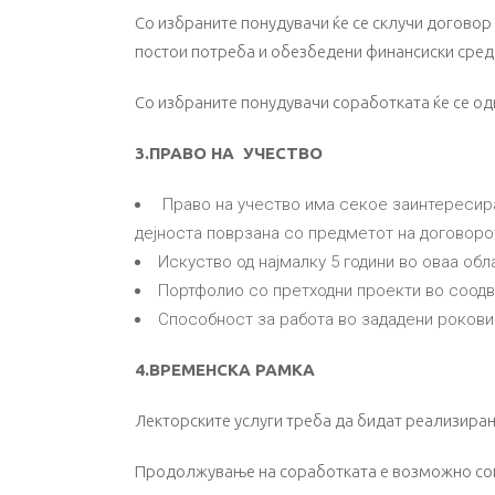
Со избраните понудувачи ќе се склучи договор 
постои потреба и обезбедени финансиски средс
Со избраните понудувачи соработката ќе се од
3.ПРАВО НА УЧЕСТВО
Право на учество има секое заинтересира
дејноста поврзана со предметот на договорот
Искуство од најмалку 5 години во оваа обл
Портфолио со претходни проекти во соодв
Способност за работа во зададени рокови
4.ВРЕМЕНСКА РАМКА
Лекторските услуги треба да бидат реализиран
Продолжување на соработката е возможно сог