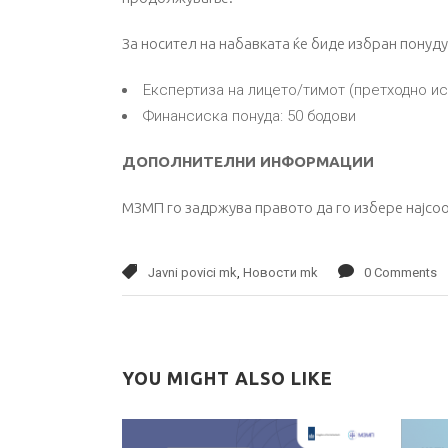
За носител на набавката ќе биде избран понуду
Експертиза на лицето/тимот (претходно ис
Финансиска понуда: 50 бодови
ДОПОЛНИТЕЛНИ ИНФОРМАЦИИ
МЗМП го задржува правото да го избере најсоо
Javni povici mk
,
Новости mk
0 Comments
YOU MIGHT ALSO LIKE