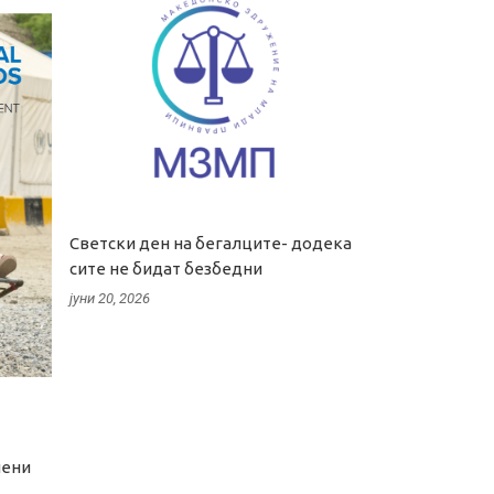
Светски ден на бегалците- додека
сите не бидат безбедни
јуни 20, 2026
лени