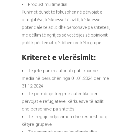
Produkt multimedial
Punimet duhet të fokusohen në përvojat e
refugjatëve, kërkuesve të azilit, kërkuesve
potencialë të azilit dhe personave pa shtetësi,
me qëllim të ngritjes së vetëdijes së opinionit
publik për temat që lidhen me këto grupe.
Kriteret e vlerësimit:
Të jetë punim autorial i publikuar në
media në periudhën nga 01.01.2024 deri më
31.12.2024
Të përmbajë tregime autentike për
përvojat e refugjatëve, kërkuesve të azilit
dhe personave pa shtetësi
Të tregojë ndjeshmëri dhe respekt ndaj
këtyre grupeve