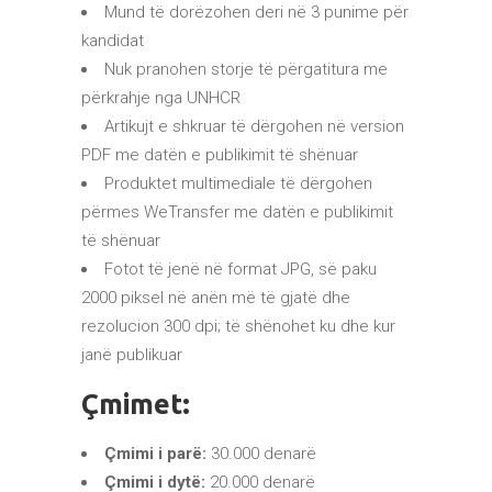
Mund të dorëzohen deri në 3 punime për
kandidat
Nuk pranohen storje të përgatitura me
përkrahje nga UNHCR
Artikujt e shkruar të dërgohen në version
PDF me datën e publikimit të shënuar
Produktet multimediale të dërgohen
përmes WeTransfer me datën e publikimit
të shënuar
Fotot të jenë në format JPG, së paku
2000 piksel në anën më të gjatë dhe
rezolucion 300 dpi; të shënohet ku dhe kur
janë publikuar
Çmimet:
Çmimi i parë:
30.000 denarë
Çmimi i dytë:
20.000 denarë