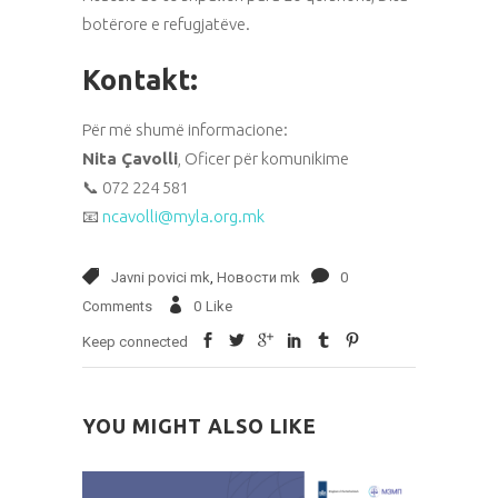
botërore e refugjatëve.
Kontakt:
Për më shumë informacione:
Nita Çavolli
, Oficer për komunikime
📞 072 224 581
📧
ncavolli@myla.org.mk
Javni povici mk
,
Новости mk
0
Comments
0
Like
Keep connected
YOU MIGHT ALSO LIKE