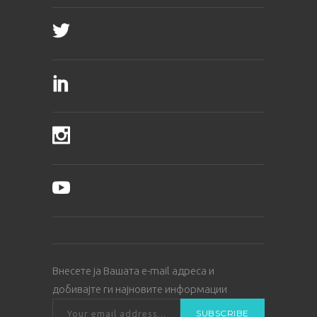
Внесете ја Вашата е-mail адреса и
добивајте ги најновите информации