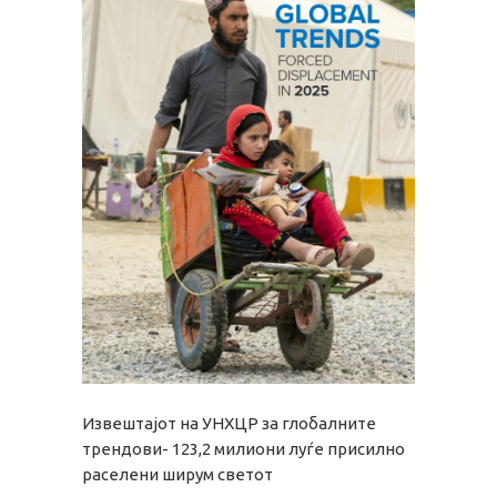
Извештајот на УНХЦР за глобалните
трендови- 123,2 милиони луѓе присилно
раселени ширум светот