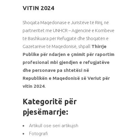
VITIN 2024
Shoqata Maqedonase e Juristëve të Rinj, në
partneritet me UNHCR – Agjencinë e Kombeve
të Bashkuara për Refugjatë dhe Shoqatën e
Gazetarëve të Maqedonisë, shpall
Thirrje
Publike për ndarjen e çmimit për raportim
profesional mbi gjendjen e refugjatëve
dhe personave pa shtetësi në
Republikën e Maqedonisë së Veriut për
vitin 2024
.
Kategoritë për
pjesëmarrje:
Artikull ose seri artikujsh
Fotografi