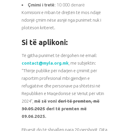
Çmimi i tretë:
10.000 denarë
Komisioni e mban të drejtën të mos ndajë
ndonjë çmim nëse asnjë nga punimet nuk i
plotëson kriteret.
Si të aplikoni:
Të gjitha punimet të dërgohen në email:
contact@myla.org.mk
, me subjektin:
“Thirrje publike për ndarjen e çmimit për
raportim profesional mbi gjendjen e
refugjatëve dhe personave pa shtetësi në
Republikën e Maqedonisë së Veriut për vitin
2024”,
më së voni
deri të premten, më
30.05.2025
deri të premten më
09.06.2025.
Fituesit do të shpallen para 20 qershorit, Dita