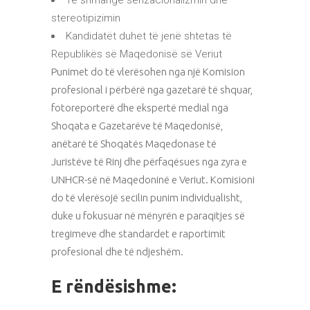
Të shmangë senzacionalizmin dhe
stereotipizimin
Kandidatët duhet të jenë shtetas të
Republikës së Maqedonisë së Veriut
Punimet do të vlerësohen nga një Komision
profesional i përbërë nga gazetarë të shquar,
fotoreporterë dhe ekspertë medial nga
Shoqata e Gazetarëve të Maqedonisë,
anëtarë të Shoqatës Maqedonase të
Juristëve të Rinj dhe përfaqësues nga zyra e
UNHCR-së në Maqedoninë e Veriut. Komisioni
do të vlerësojë secilin punim individualisht,
duke u fokusuar në mënyrën e paraqitjes së
tregimeve dhe standardet e raportimit
profesional dhe të ndjeshëm.
E rëndësishme: