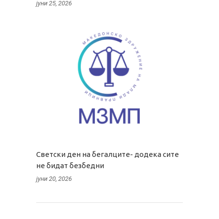
јуни 25, 2026
Светски ден на бегалците- додека сите
не бидат безбедни
јуни 20, 2026