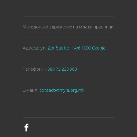
Македонско здружение на млади правници
Aдреса:
ул. Донбас бр. 14/6 1000 Скопје
Tелефон:
+389 72 223 963
E-маил:
contact@myla.org.mk