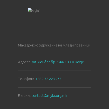
Македонско здружение на млади правници
Aдреса:
ул. Донбас бр. 14/6 1000 Скопје
Tелефон:
+389 72 223 963
E-маил:
contact@myla.org.mk