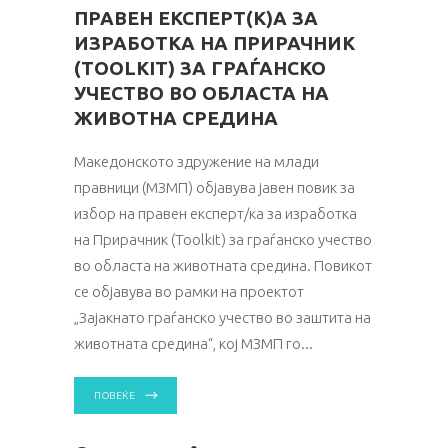
ПРАВЕН ЕКСПЕРТ(К)А ЗА
ИЗРАБОТКА НА ПРИРАЧНИК
(ТOOLKIT) ЗА ГРАЃАНСКО
УЧЕСТВО ВО ОБЛАСТА НА
ЖИВОТНА СРЕДИНА
Македонското здружение на млади
правници (МЗМП) објавува јавен повик за
избор на правен експерт/ка за изработка
на Прирачник (Toolkit) за граѓанско учество
во областа на животната средина. Повикот
се објавува во рамки на проектот
„Зајакнато граѓанско учество во заштита на
животната средина“, кој МЗМП го
ПОВЕЌЕ