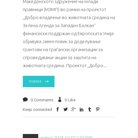
Македонското здружение на млади
правници (МЗМП) во рамки на проектот
„Добро владеење во животната средина на
Зелена Агенда за Западен Балкан“
финансиски поддржан од Европската Унија
објавува Јавен повик за доделување
грантови на граѓански организации за
спроведување акции за заштита на
животната средина. Проектот „Добро
ПОВЕЌЕ
0 Comments
0
Like
Keep connected