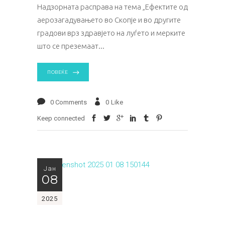
Надзорната расправа на тема „Ефектите од
аерозагадувањето во Скопје и во другите
градови врз здравјето на луѓето и мерките
што се преземаат
ПОВЕЌЕ
0 Comments
0
Like
Keep connected
Јан
08
2025