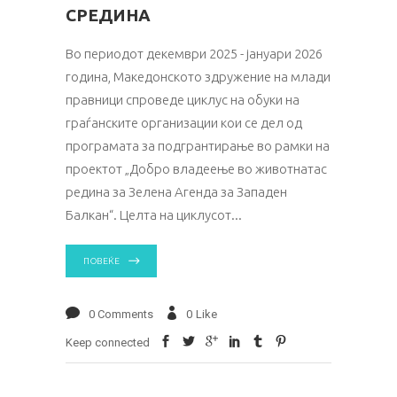
СРЕДИНА
Во периодот декември 2025 - јануари 2026
година, Македонското здружение на млади
правници спроведе циклус на обуки на
граѓанските организации кои се дел од
програмата за подгрантирање во рамки на
проектот „Добро владеење во животнатас
редина за Зелена Агенда за Западен
Балкан“. Целта на циклусот
ПОВЕЌЕ
0 Comments
0
Like
Keep connected