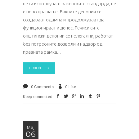
не ги исполнуваат законските стандарди, не
е ново прашање. Ваквите депонии се
создаваат одамна и продолжуваат да
функционираат и денес. Речиси сите
општински депонии се нелегални, работат
без потребните дозволи и надвор од
правната рамка
ПОВЕЌЕ
0 Comments
0
Like
Keep connected
Мај
06