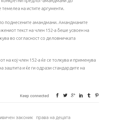
а конкретни предлог-амандмани до
 темелеа на истите аргументи.
е по поднесените амандмани. Амандманите
ожениот текст на член 152-а беше усвоен на
жува во согласност со деловничката
т на кој член 152-а ќе се толкува и применува
а заштита и ќе ги одрази стандардите на
Keep connected
ивичен законик
права на децата