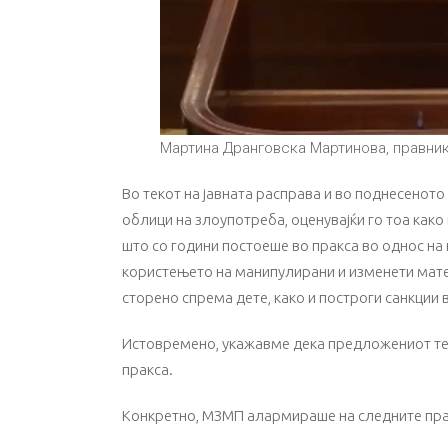
Мартина Дранговска Мартинова, правни
Во текот на јавната расправа и во поднесенот
облици на злоупотреба, оценувајќи го тоа како
што со години постоеше во пракса во однос на
користењето на манипулирани и изменети мате
сторено спрема дете, како и построги санкции 
Истовремено, укажавме дека предложениот тек
пракса.
Конкретно, МЗМП алармираше на следните пр