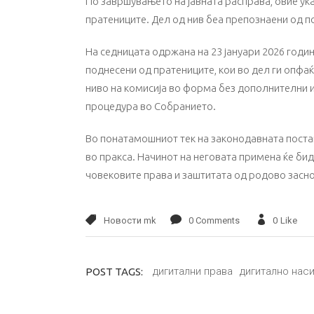
По завршувањето на јавната расправа, овие у
пратениците. Дел од нив беа препознаени од п
На седницата одржана на 23 јануари 2026 год
поднесени од пратениците, кои во дел ги опфаќ
ниво на комисија во форма без дополнителни 
процедура во Собранието.
Во понатамошниот тек на законодавната постапк
во пракса. Начинот на неговата примена ќе бид
човековите права и заштитата од родово засн
Новости mk
0 Comments
0
Like
дигитални права
дигитално нас
POST TAGS: