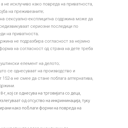
, а не исклучиво како повреда на приватноста,
ојба на преживеаните;
о на сексуално-експлицитна содржина може да
 предизвикуваат сериозни последици по
ди на приватноста;
држина не подразбира согласност за нејзино
 форма на согласност од страна на дете треба
суштински елемент на делото;
што се однесуваат на производство и
 152-а не смее да стане поблага алтернатива,
одржини.
, кој се однесува на трговијата со деца,
злегуваат од отсуство на инкриминација, туку
тирани како поблаги форми на повреда на