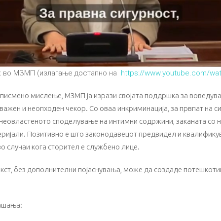
к во МЗМП (излагање достапно на
https://www.youtube.com/w
о писмено мислење, МЗМП ја изрази својата поддршка за воведув
 важен и неопходен чекор. Со оваа инкриминација, за првпат на 
 неовластеното споделување на интимни содржини, заканата со н
ријали. Позитивно е што законодавецот предвидел и квалификув
во случаи кога сторител е службено лице.
ст, без дополнителни појаснувања, може да создаде потешкоти
ашања: