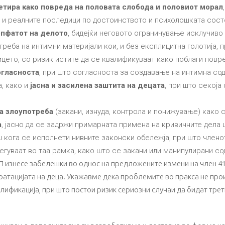
етира како повреда на половата слобода и половиот морал
а и реалните последици по достоинството и психолошката сост
опфатот на делото
, бидејќи неговото ограничување исклучив
треба на интимни материјали кои, и без експлицитна голотија,
цето, со ризик истите да се квалификуваат како поблаги повре
огласноста
, при што согласноста за создавање на интимна со
, како и
јасна и засилена заштита на децата
, при што секоја
а злоупотреба
(закани, изнуда, контрола и понижување) како 
а
, јасно да се задржи примарната примена на кривичните дела 
ш кога се исполнети нивните законски обележја, при што членот
легуваат во таа рамка, како што се закани или манипулирани с
изнесе забелешки во однос на предложените измени на член 418-г
оатацијата на деца. Укажавме дека проблемите во пракса не прои
ификација, при што постои ризик сериозни случаи да бидат тре