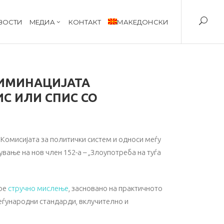
ВОСТИ
MЕДИА
КОНТАКТ
МАКЕДОНСКИ
РИМИНАЦИЈАТА
ИС ИЛИ СПИС СО
 Комисијата за политички систем и односи меѓу
вање на нов член 152-а – „Злоупотреба на туѓа
вое
стручно мислење
, засновано на практичното
меѓународни стандарди, вклучително и