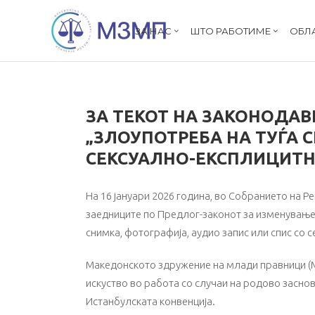
ЗА НАС
ШТО РАБОТИМЕ
ОБЛ
ЗА ТЕКОТ НА ЗАКОНОДАВ
„ЗЛОУПОТРЕБА НА ТУЃА 
СЕКСУАЛНО-ЕКСПЛИЦИТ
На 16 јануари 2026 година, во Собранието на 
заедниците по Предлог-законот за изменување 
снимка, фотографија, аудио запис или спис со 
Македонското здружение на млади правници (М
искуство во работа со случаи на родово засно
Истанбулската конвенција.