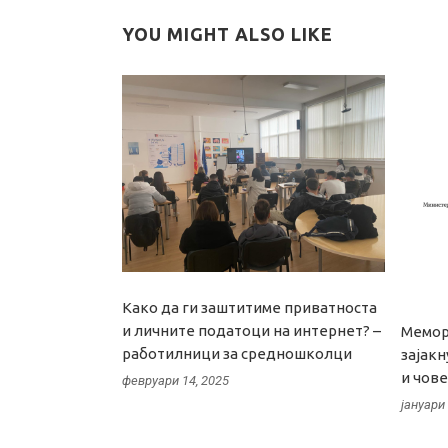
YOU MIGHT ALSO LIKE
Како да ги заштитиме приватноста
и личните податоци на интернет? –
Мемор
работилници за средношколци
зајак
и чов
февруари 14, 2025
јануари 