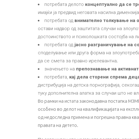
потребата делото
концептуално да се тр
имајќи ја предвид неговата насилна димензиј
потребата од
внимателно толкување на 
остави надвор од заштитата случаи на злоупо
достоинството и психолошката состојба на ли
потребата од
јасно разграничување на с
споделување или друга форма на злоупотреба
да се смета за правно ирелевантна;
значењето на
препознавање на активнат
потребата,
кај дела сторени спрема дец
дистрибуција на детска порнографија, секога
туку дополнителна алатка за случаи што не в
Во рамки на истата законодавна постапка МЗМП 
особено во делот на квалификацијата на експл
од недоследна примена и погрешна правна квал
правата на детето.