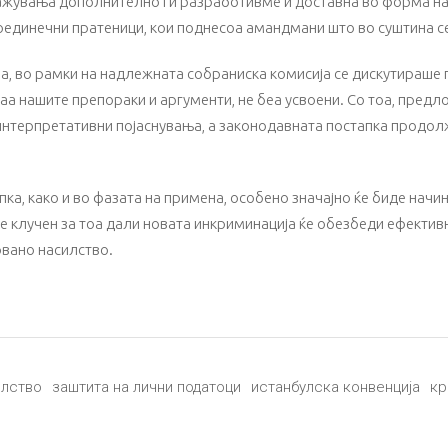
кажувања дополнително ги разработивме и доставна во форма н
оединечни пратеници, кои поднесоа амандмани што во суштина се
ина, во рамки на надлежната собраниска комисија се дискутираш
аа нашите препораки и аргументи, не беа усвоени. Со тоа, предл
интерпретативни појаснувања, а законодавната постапка продол
а, како и во фазата на примена, особено значајно ќе биде начино
е клучен за тоа дали новата инкриминација ќе обезбеди ефективн
овано насилство.
илство
заштита на лични податоци
истанбулска конвенција
кр