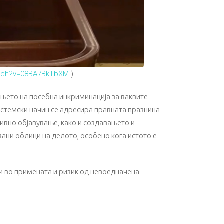
atch?v=08BA7BkTbXM
)
ањето на посебна инкриминација за ваквите
системски начин се адресира правната празнина
ивно објавување, како и создавањето и
ани облици на делото, особено кога истото е
и во примената и ризик од невоедначена