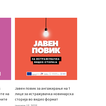
5
Јавен повик за ангажирање на 1
те на
лице за истражувачка новинарска
чните
сторија во видео формат
јануари 15, 2025