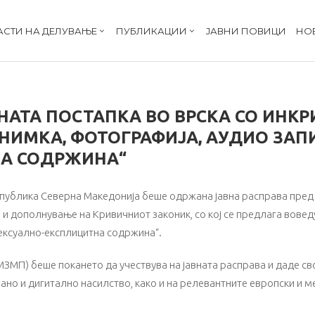
АСТИ НА ДЕЛУВАЊЕ
ПУБЛИКАЦИИ
ЈАВНИ ПОВИЦИ
НО
НАТА ПОСТАПКА ВО ВРСКА СО ИНК
СНИМКА, ФОТОГРАФИЈА, АУДИО ЗАП
НА СОДРЖИНА“
Република Северна Македонија беше одржана јавна расправа пред
и дополнување на Кривичниот законик, со кој се предлага воведу
сексуално-експлицитна содржина“.
ЗМП) беше покането да учествува на јавната расправа и даде с
вано и дигитално насилство, како и на релевантните европски и 