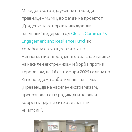
Македонското здружение на млади
правници – МЗМП, во рамки на проектот
„Градење на отпорни и инклузивни
заедници“ поддржан од
Global Community
Engagement and Resilience Fund
, во
соработка со Канцеларијата на
Националниот координатор за спречување
на насилен екстремизам и борба против
тероризам, на 16 септември 2025 година во
Кичево одржа работилница на тема:
„Превенција на насилен екстремизам,
препознавање на радикални појави и
координација на сите релевантни
чинители“.