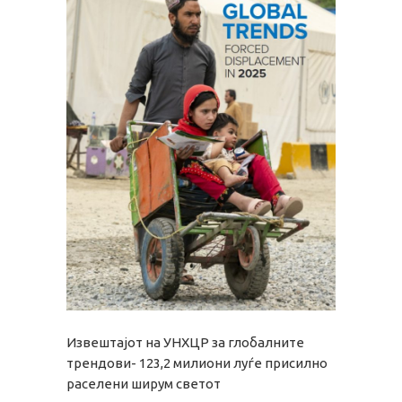
Извештајот на УНХЦР за глобалните
трендови- 123,2 милиони луѓе присилно
раселени ширум светот