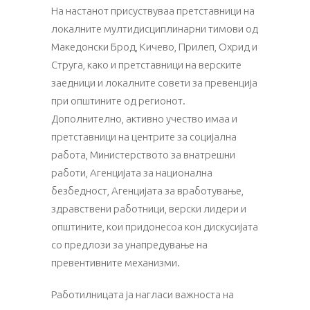
На настанот присуствуваа претставници на
локалните мултидисциплинарни тимови од
Македонски Брод, Кичево, Прилеп, Охрид и
Струга, како и претставници на верските
заедници и локалните совети за превенција
при општините од регионот.
Дополнително, активно учество имаа и
претставници на центрите за социјална
работа, Министерството за внатрешни
работи, Агенцијата за национална
безбедност, Агенцијата за вработување,
здравствени работници, верски лидери и
општините, кои придонесоа кон дискусијата
со предлози за унапредување на
превентивните механизми.
Работилницата ја нагласи важноста на