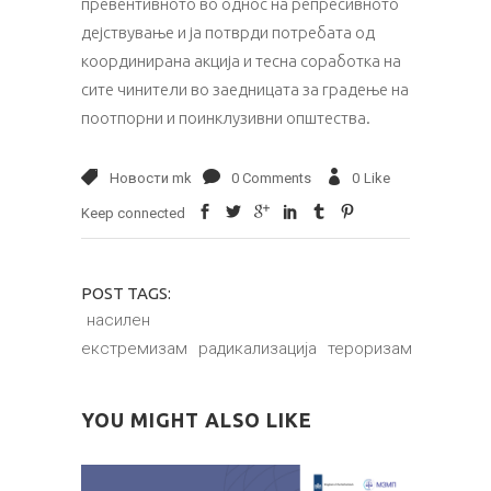
превентивното во однос на репресивното
дејствување и ја потврди потребата од
координирана акција и тесна соработка на
сите чинители во заедницата за градење на
поотпорни и поинклузивни општества.
Новости mk
0 Comments
0
Like
Keep connected
POST TAGS:
насилен
екстремизам
радикализација
тероризам
YOU MIGHT ALSO LIKE