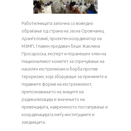
Работилницата започна со воведно
обраќање од страна на Јасна Оровчанец
Аранѓеловиќ, проектен координатор на
МЗМП. Главен предавач беше Жаклина
Просароска, експерт и поранешен член на
Националниот комитет за спречување на
насилен екстремизам и борба против
тероризам, која зборуваше за причините и
појавните форми на екстремизмот,
препознавањето на знаците на
радикализација и значењето на
превенцијата, навременото постапување и
координацијата меѓу институциите и
заедницата.