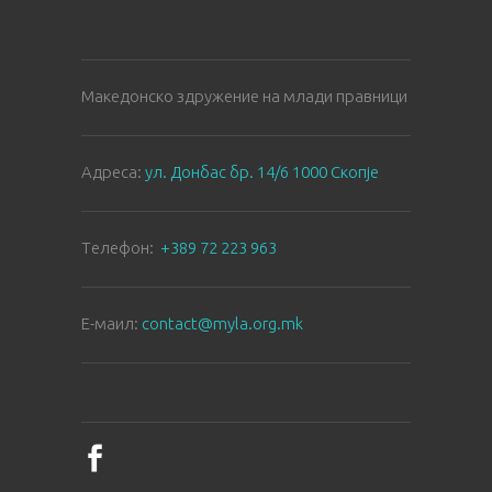
Македонско здружение на млади правници
Aдреса:
ул. Донбас бр. 14/6 1000 Скопје
Tелефон:
+389 72 223 963
E-маил:
contact@myla.org.mk