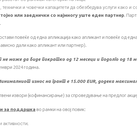
 технички и човечки капацитети да обезбедува услуги како и с
тојно или заеднички со најмногу уште еден партнер
. Пар
.
остави повеќе од една апликација како апликант и повеќе од едн
зависно дали како апликант или партнер).
не може да биде пократко од 12 месеци и подолго од 18 м
оември 2024 година.
инималниот износ на грант е 15.000 EUR, додека максимал
твени извори (кофинансирање) за спроведување на предлог акциј
ни за поддршка
во рамки на овој повик:
и активности;