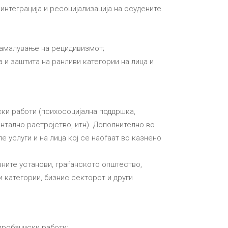
интеграција и ресоцијализација на осудените
намалување на рецидивизмот;
 и заштита на ранливи категории на лица и
ки работи (психосоцијална поддршка,
тално растројство, итн). Дополнително во
 услуги и на лица кој се наоѓаат во казнено
ните установи, граѓанското општество,
и категории, бизнис секторот и други
пробациски работи;