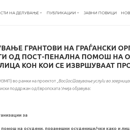
СТИ НА ДЕЛУВАЊЕ
ПУБЛИКАЦИИ
ЈАВНИ ПОВИЦИ
НОВ
УВАЊЕ ГРАНТОВИ НА ГРАЃАНСКИ ОР
ГИ ОД ПОСТ-ПЕНАЛНА ПОМОШ НА 
ЛИЦА КОН КОИ СЕ ИЗВРШУВААТ ПР
ЗМП) во рамки на проектот „
Воспоставување услуги во заедницат
иски поддржан од Европската Унија објавува:
ганизации за
а помош на осудени, поранешни осуденици/чки како
и лиц