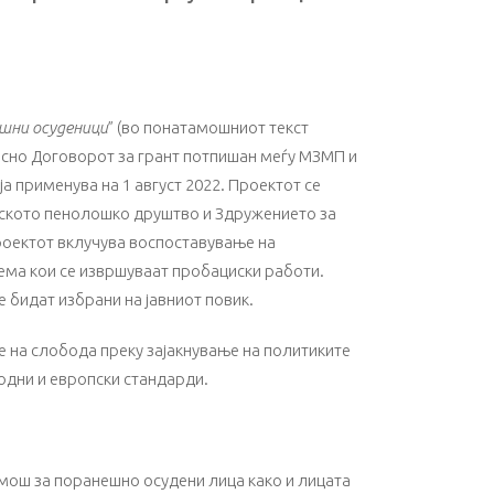
ешни осуденици
” (во понатамошниот текст
асно Договорот за грант потпишан меѓу МЗМП и
а применува на 1 август 2022. Проектот се
нското пенолошко друштво и Здружението за
Проектот вклучува воспоставување на
ема кои се извршуваат пробациски работи.
 бидат избрани на јавниот повик.
е на слобода преку зајакнување на политиките
родни и европски стандарди.
помош за поранешно осудени лица како и лицaта