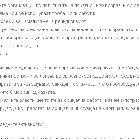
ите организации во политиките на локално ниво поврзани со ре
рема кои се извршуваат пробациски работи;
облеми за намалувањена рецидивизмот;
процеси на креирање политики на локално ниво поврзани со 
нски организации, социјални претпријатија, мрежи за поддршка
ој на заедницата;
како:
ешно осудени лицаи лица спрема кои се извршуваат пробацис
чни програми за лекување од зависност од дрога/алкохол, мен
равата за извршување санкции, организациите би обезбедувале
ните 6 месеци од казната.
алните власти, центрите за социјална работа, казнено-поправ
ријатија кои работат на социјална инклузија на маргинализиран
ледните активности:
 на поранешно осудени лицаи лица спрема кои се извршуваат 