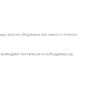
ција, верски убедувања или нивното етничко
 спроведуват постапка за ослободување од