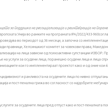
ицата за поддршка на ресоцијализација и реинтеграција на поран
вропската Унија во рамките на програмата IPA/2022/433-960согл
спроведува во периодот од 36 месеци, а започна со имплементациј
ади правници, Хелсиншкиот комитет за човекови права, Македо
јализација на лица зависни од психоактивни супстанции ИЗБОР. 
 на услуги за осудени лица, поранешно осудени лица и лица спр
низациите кои го имплементираат проектот како и од оние кои ќе
ецидивизмот и ранливоста на осудените лица по нивно отпуштањ
рација и пост-пенална грижа во согласност со најдобрите меѓуна
 услугите за осудените лица пред отпуст како и пост-пеналната 