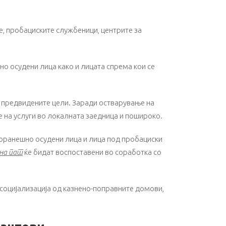
е, пробациските службеници, центрите за
но осудени лица како и лицaта спрема кои се
а предвидените цели. Заради остварување на
 на услуги во локалната заедница и пошироко.
поранешно осудени лица и лица под пробациски
на пат
ќе бидат воспоставени во соработка со
есоцијализација од казнено-поправните домови,