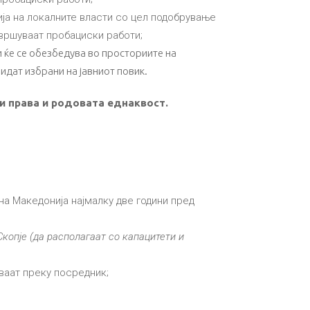
ја на локалните власти со цел подобрување
звршуваат пробациски работи;
 ќе се обезбедува во просториите на
идат избрани на јавниот повик.
и права и родовата еднаквост.
а Македонија најмалку две години пред
Скопје
(да располагаат со капацитети и
ваат преку посредник;