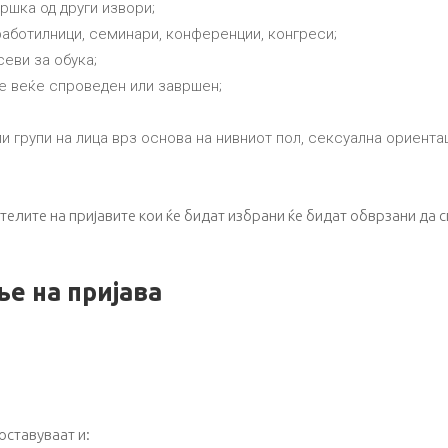
ршка од други извори;
работилници, семинари, конференции, конгреси;
севи за обука;
е веќе спроведен или завршен;
и групи на лица врз основа на нивниот пол, сексуална ориента
ителите на пријавите кои ќе бидат избрани ќе бидат обврзани да
ње на пријава
оставуваат и: