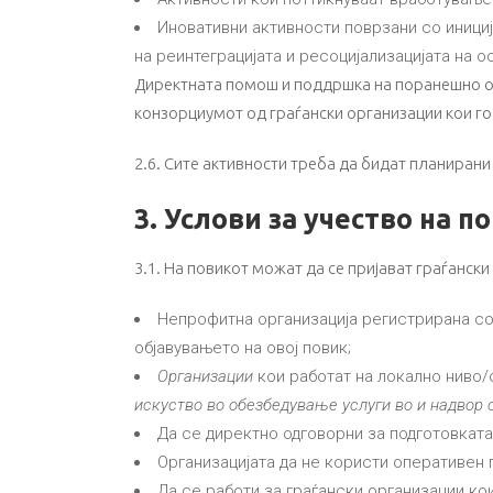
Иновативни активности поврзани со иници
на реинтеграцијата и ресоцијализацијата на 
Директната помош и поддршка на поранешно ос
конзорциумот од граѓански организации кои го
2.6. Сите активности треба да бидат планиран
3. Услови за учество на п
3.1. На повикот можат да се пријават граѓанск
Непрофитна организација регистрирана со
објавувањето на овој повик;
Организации
кои работат на локално ниво/
искуство во обезбедување услуги во и надвор о
Да се директно одговорни за подготовката
Oрганизацијата да не користи оперативен г
Да се работи за граѓански организации ко