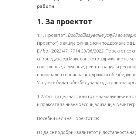
работи
1. За проектот
1.1. Проектот „
Воспоставување услуги во заедн
Проектот) е акција финансиски поддржана од Е
ЕУ бр. (2022)4717714-28/06/2022. Проектот се 
спроведува од Македонското здружение на мл
советување, лекување, реинтеграција и ресоци
национален сервис за поддршка и обезбедување
Услугите бидат обезбедувани од страна на орга
1.2. Општа цел на Проектот е намалување на р
и праксата за нивна ресоцијализација, реинтег
Посебни цели на Проектот се:
(1) Да се подобри квалитетот и достапноста на