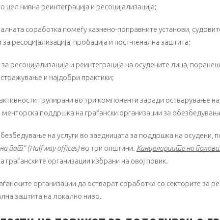
о цел нивна реинтеграција и ресоцијализација;
оналната соработка помеѓу казнено-поправните установи, судовит
и за ресоцијализација, пробација и пост-пенална заштита;
 за ресоцијализација и реинтеграција на осудените лица, поранеш
истражување и најдобри практики;
 активности групирани во три компоненти заради остварување н
 менторска поддршка на граѓански организации за обезбедување
обезбедување на услуги во заедницата за поддршка на осудени, 
на пат“ (
H
alfway offices)
во три општини.
Канцелариите на полови
а граѓанските организации избрани на овој повик.
аѓанските организации да остварат соработка со секторите за р
ална заштита на локално ниво.