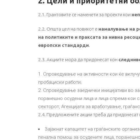
2. Цели и приоритетни о
2.1. Грантовите се наменети за проекти кои
неп
2.2. Општа цел на повикот е
намалување на р
на политиките и праксата за нивна ресоц
европски стандарди
.
2.3. Акциите мора да придонесат кон
следниве
Спроведување на активности кои ќе вклучу
пробациски работи;
Спроведување заеднички иницијативи во за
поранешно осудени лица и лица спрема кои се
секторот, Агенцијата за вработување, граѓанс
2.4. Предложените акции треба да придонесат
Зајакнат капацитет на граѓанските организ
пенална помош за осудените лица, поранешно