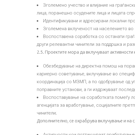
Зголемено учество и влијание на граѓанск
лица, поранешно осудените лица и лицата сп
Идентификувани и адресирани локални пр
Зголемена вклученост на населението во 
Воспоставена соработка со останати граѓа
други релевантни чинители за поддршка и разв
2.5. Проектите мора да вклучуваат активности 
Обезбедување на директна помош на поран
кариерно советување, вклучување во специфи
координација со МЗМП, а по одобрување од уп
поправните установи, а ги издржуваат послед
Воспоставување на соработката помеѓу лок
агенцијата за вработување, социјалните претп
чинители;
Дополнително, се охрабрува вклучување и на с
Активности кои поттикнуваат вработување