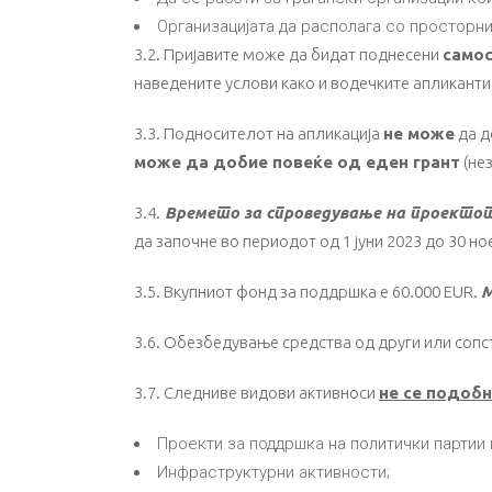
Организацијата да располага со просторни,
3.2. Пријавите може да бидат поднесени
самос
наведените услови како и водечките апликанти
3.3. Подносителот на апликација
не може
да д
може
да добие повеќе од еден грант
(не
3.4.
Времето за спроведување на проектот 
да започне во периодот од 1 јуни 2023 до 30 н
3.5. Вкупниот фонд за поддршка е 60.000 EUR.
М
3.6. Обезбедување средства од други или сопс
3.7. Следниве видови активноси
не се подоб
Проекти за поддршка на политички партии 
Инфраструктурни активности;