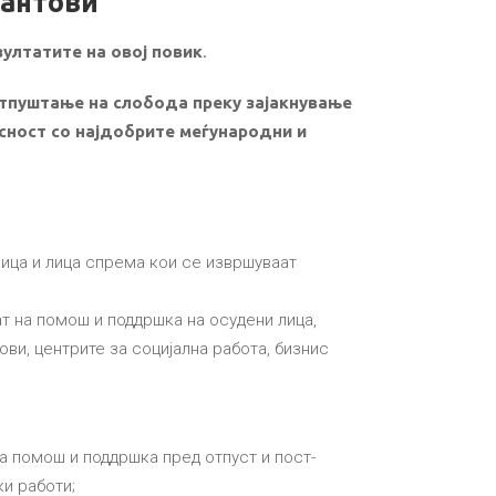
рантови
ултатите на овој повик
.
отпуштање на слобода преку зајакнување
асност со најдобрите меѓународни и
лица и лица спрема кои се извршуваат
т на помош и поддршка на осудени лица,
ви, центрите за социјална работа, бизнис
на помош и поддршка пред отпуст и пост-
и работи;