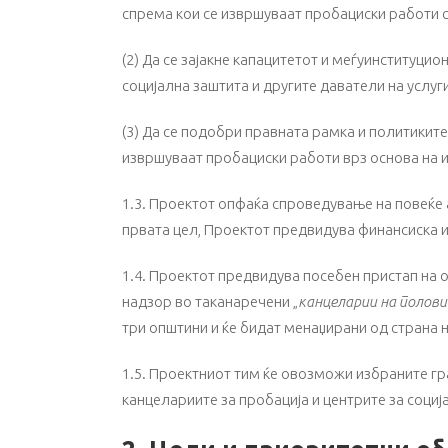
спрема кои се извршуваат пробациски работи с
(2) Да се зајакне капацитетот и меѓуинституци
социјална заштита и другите даватели на услуг
(3) Да се подобри правната рамка и политиките
извршуваат пробациски работи врз основа на 
1.3. Проектот опфаќа спроведување на повеќе
првата цел, Проектот предвидува финансиска и
1.4. Проектот предвидува посебен пристап на 
надзор во таканаречени „
канцеларии на полови
три општини и ќе бидат менаџирани од страна н
1.5. Проектниот тим ќе овозможи избраните гр
канцелариите за пробација и центрите за социј