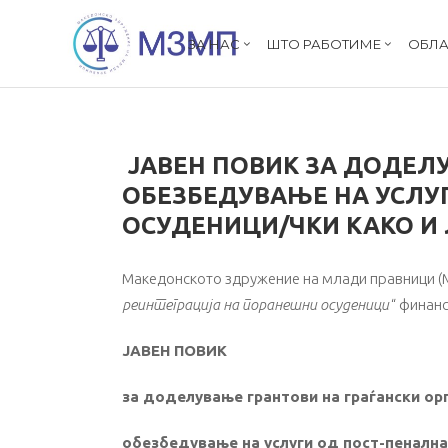
ЗА НАС
ШТО РАБОТИМЕ
ОБЛА
ЈАВЕН ПОВИК ЗА ДОДЕЛ
ОБЕЗБЕДУВАЊЕ НА УСЛУ
ОСУДЕНИЦИ/ЧКИ КАКО И 
Македонското здружение на млади правници (М
реинтеграција на поранешни осуденици
“
финанс
ЈАВЕН ПОВИК
за доделување грантови на граѓански ор
обезбедување на услуги од пост-пеналн