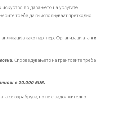
о искуство во давањето на услугите
тнерите треба да ги исполнуваат претходно
а апликација како партнер. Организацијата
не
есеци.
Спроведувањето на грантовите треба
ниот е 20.000 EUR.
ата се охрабрува, но не е задолжително.