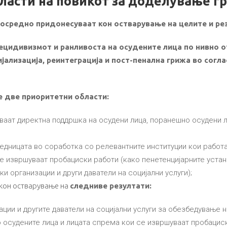
бласти на повикот за доделување г
осредно придонесуваат кон остварување на целите и рез
ецидивизмот и ранливоста на осудените лица по нивно 
ијализација, реинтеграција и пост-пенална грижа во согл
 две приоритетни области:
ваат директна поддршка на осудени лица, поранешно осудени 
едницата во соработка со релевантните институции кои работа
 извршуваат пробациски работи (како пенетенцијарните устано
ки организации и други даватели на социјални услуги);
 кон остварување на
следниве резултати:
ации и другите даватели на социјални услуги за обезбедување 
 осудените лица и лицата спрема кои се извршуваат пробациск