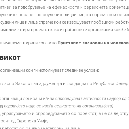
јативи за подобрување на ефикасноста и сервисната ориентаци
осудените, поранешно осудените лицаи лицата спрема кои се и
удени лица и лица спрема кои се извршуваат пробациски работи
 имплементира проектот како и граѓанските органзиации кои ќе б
и и имплементирани согласно
Пристапoт заснован на човеков
овикот
и организации кои ги исполнуваат следниве услови:
гласно Законот за здруженија и фондации во Република Северн
организаци лоцирани и/или
спроведуваат активности надвор од 
д подрачјето каде се наоѓа седиштето на организацијата)
, управувањето и спроведувањето со проектот, а не да дејству
рант од Европска Унија;
и работат со ранливи категории на лица;