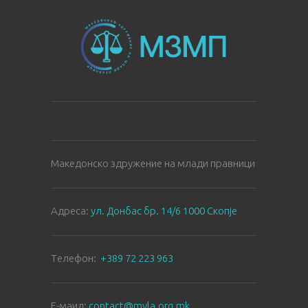
Македонско здружение на млади правници
Aдреса:
ул. Донбас бр. 14/6 1000 Скопје
Tелефон:
+389 72 223 963
E-маил:
contact@myla.org.mk