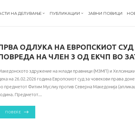
АСТИ НА ДЕЛУВАЊЕ
ПУБЛИКАЦИИ
ЈАВНИ ПОВИЦИ
НО
ПРВА ОДЛУКА НА ЕВРОПСКИОТ СУД 
ПОВРЕДА НА ЧЛЕН 3 ОД ЕКЧП ВО З
Македонското здружение на млади правници (МЗМП) и Хелсиншк
дека на 26.02.2026 година Европскиот суд за човекови права дон
во предметот Фитим Муслиу против Северна Македонија (апликациј
година. Предметот
ПОВЕЌЕ