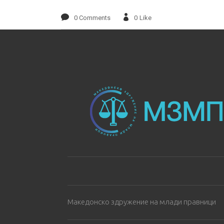
0 Comments
0
Like
Македонско здружение на млади правници