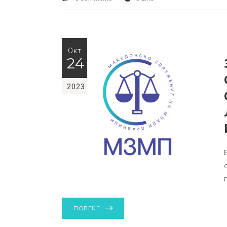
Окт
24
2023
ПОВЕЌЕ