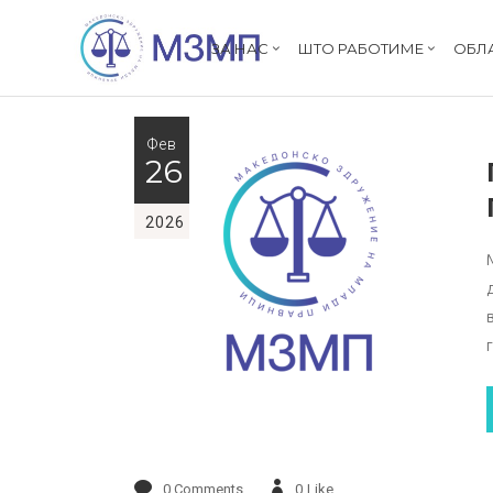
ЗА НАС
ШТО РАБОТИМЕ
ОБЛ
Фев
26
2026
0 Comments
0
Like