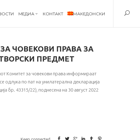
ВОСТИ
MЕДИА
КОНТАКТ
МАКЕДОНСКИ
ЗА ЧОВЕКОВИ ПРАВА ЗА
АТВОРСКИ ПРЕДМЕТ
иот Комитет за човекови права информираат
есе одлука по пат на унилатерална декларација
а бр. 43315/22), поднесена на 30 август 2022
Keep connected