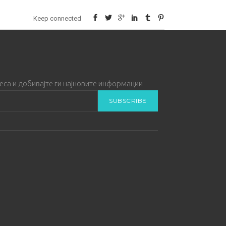
Keep connected
реса и добивајте ги најновите информации