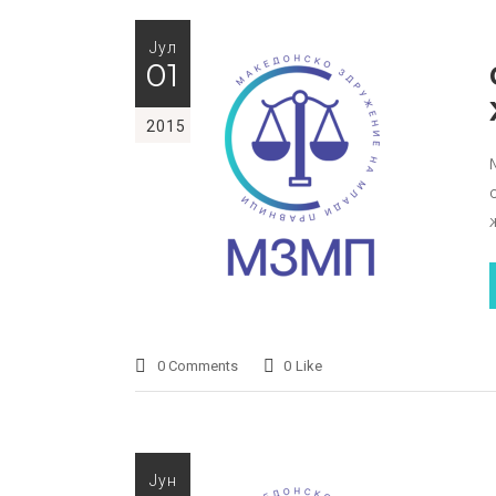
Јул
01
2015
0 Comments
0
Like
Јун