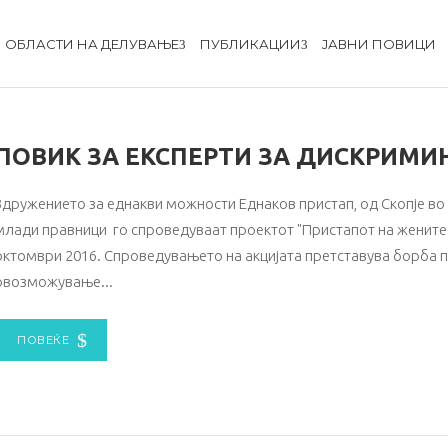
ОБЛАСТИ НА ДЕЛУВАЊЕ
ПУБЛИКАЦИИ
ЈАВНИ ПОВИЦИ
ПОВИК ЗА ЕКСПЕРТИ ЗА ДИСКРИМИ
Здружението за еднакви можности Еднаков пристап, од Скопје в
млади правници го спроведуваат проектот "Пристапот на жените 
октомври 2016. Спроведувањето на акцијата претставува борба п
овозможување
ПОВЕЌЕ