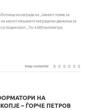
отници на награди на „Јавниот повик за
а на азилот мешаните миграциски движења за
 со поднесокот ,, По 4.000 километри,
Keep connected
ФОРМАТОРИ НА
КОПЈЕ – ЃОРЧЕ ПЕТРОВ