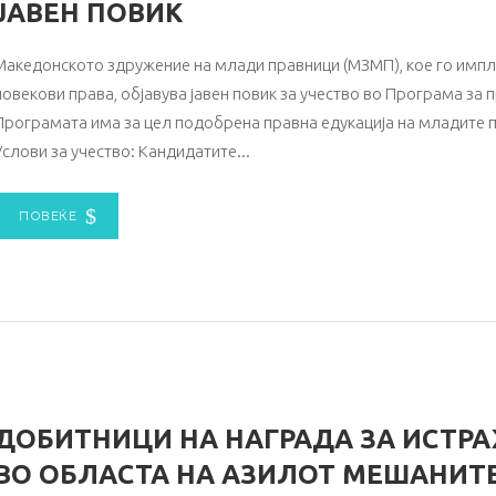
ЈАВЕН ПОВИК
Македонското здружение на млади правници (МЗМП), кое го импл
човекови права, објавува јавен повик за учество во Програма за 
Програмата има за цел подобрена правна едукација на младите 
Услови за учество: Кандидатите
ПОВЕЌЕ
ДОБИТНИЦИ НА НАГРАДА ЗА ИСТР
ВО ОБЛАСТА НА АЗИЛОТ МЕШАНИТ