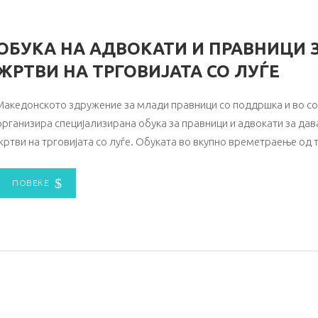
ОБУКА НА АДВОКАТИ И ПРАВНИЦИ 
ЖРТВИ НА ТРГОВИЈАТА СО ЛУЃЕ
Македонското здружение за млади правници со поддршка и во сор
организира специјализирана обука за правници и адвокати за да
жртви на трговијата со луѓе. Обуката во вкупно времетраење од т
ПОВЕЌЕ