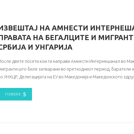
ИЗВЕШТАЈ НА АМНЕСТИ ИНТЕРНЕША
ПРАВАТА НА БЕГАЛЦИТЕ И МИГРАН
СРБИЈА И УНГАРИЈА
После двете посети кои ги направи Амнести Интернешанал во Мак
мигранти што биле затварани во претходниот период, баратели н
со УНХЦР, Делегацијата на ЕУ во Македонија и Македонското здр
ПОВЕЌЕ