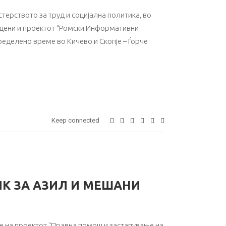
ерството за труд и социјална политика, во
родени и проектот “Ромски Информативни
ределено време во Кичево и Скопје – Ѓорче
Keep connected
ИК ЗА АЗИЛ И МЕШАНИ
 на проектот "Правна помош и застапување на