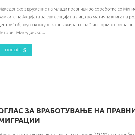
Македонско здружение на млади правници во соработка со Минист
рамките на Акцијата за евиденција на лица во матична книга на 
центри“ објавува конкурс за ангажирање нa 2 информатори на оп
Петров Македонско
ПОВЕЌЕ
ОГЛАС ЗА ВРАБОТУВАЊЕ НА ПРАВН
МИГРАЦИИ
Македонското здружение на млади правници (МЗМП) за потребите