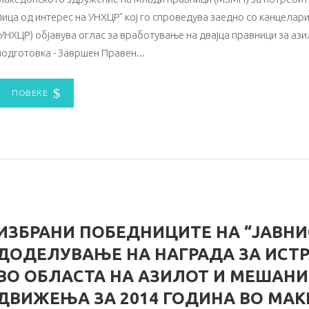
лица од интерес на УНХЦР" кој го спроведува заедно со канцелари
(УНХЦР) објавува оглас за вработување на двајца правници за а
подготовка - Завршен Правен
ПОВЕЌЕ
ИЗБРАНИ ПОБЕДНИЦИТЕ НА “ЈАВНИ
ДОДЕЛУВАЊЕ НА НАГРАДА ЗА ИСТ
ВО ОБЛАСТА НА АЗИЛОТ И МЕШАН
ДВИЖЕЊА ЗА 2014 ГОДИНА ВО МАК