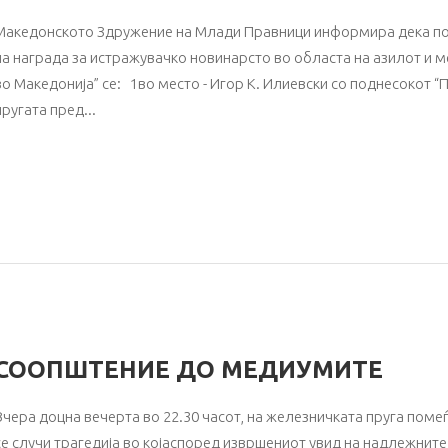
Македонското Здружение на Млади Правници информира дека по
на награда за истражувачко новинарсто во областа на азилот и 
во Македонија” се: 1во место - Игор К. Илиевски со поднесокот “П
пругата пред
СООПШТЕНИЕ ДО МЕДИУМИТЕ
Вчера доцна вечерта во 22.30 часот, на железничката пруга помеѓ
се случи трагедија во којаспоред извршениот увид на надлежните 