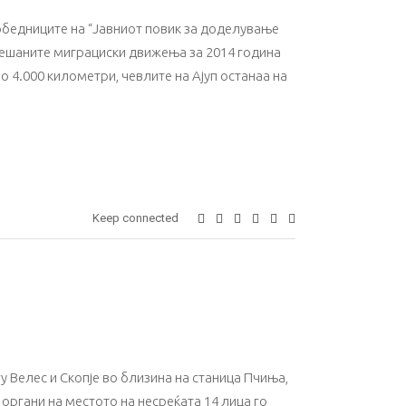
бедниците на “Јавниот повик за доделување
мешаните миграциски движења за 2014 година
о 4.000 километри, чевлите на Ајуп останаа на
Keep connected
у Велес и Скопје во близина на станица Пчиња,
органи на местото на несреќата 14 лица го