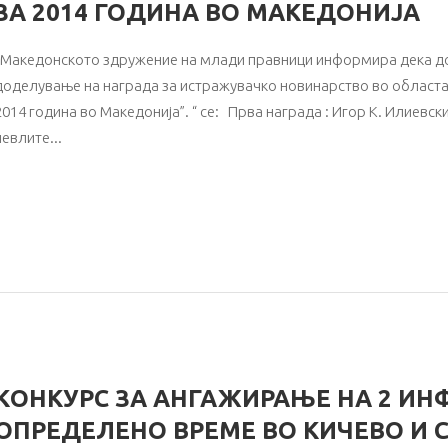
ЗА 2014 ГОДИНА ВО МАКЕДОНИЈА
Македонското здружение на млади правници информира дека доб
доделување на награда за истражувачко новинарство во област
2014 година во Македонија”. “ се: Прва награда : Игор К. Илиевски
чевлите
KОНКУРС ЗА АНГАЖИРАЊЕ НA 2 ИН
ОПРЕДЕЛЕНО ВРЕМЕ ВО КИЧЕВО И С