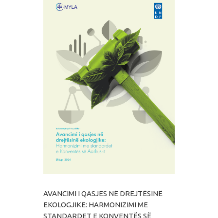
AVANCIMI I QASJES NË DREJTËSINË
EKOLOGJIKE: HARMONIZIMI ME
STANDARDET E KONVENTËS SË