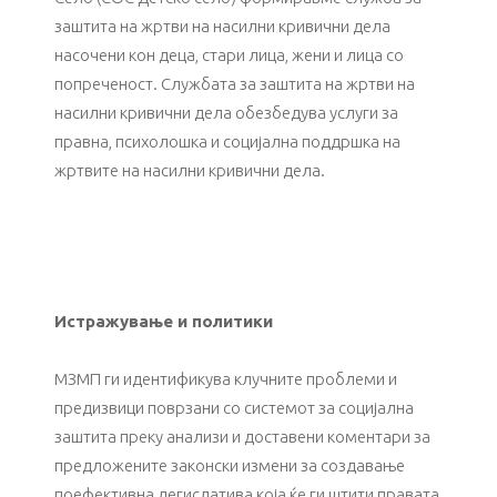
заштита на жртви на насилни кривични дела
насочени кон деца, стари лица, жени и лица со
попреченост. Службата за заштита на жртви на
насилни кривични дела обезбедува услуги за
правна, психолошка и социјална поддршка на
жртвите на насилни кривични дела.
Истражување и политики
МЗМП ги идентификува клучните проблеми и
предизвици поврзани со системот за социјална
заштита преку анализи и доставени коментари за
предложените законски измени за создавање
поефективна легислатива која ќе ги штити правата