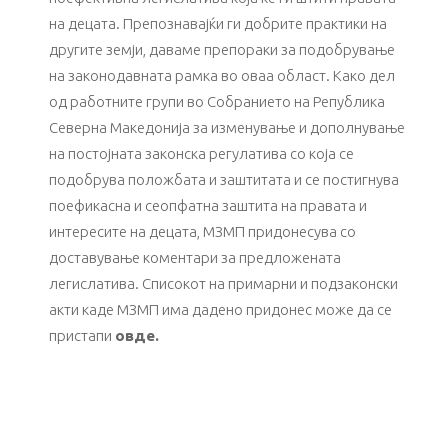
на децата. Препознавајќи ги добрите практики на
другите земји, даваме препораки за подобрување
на законодавната рамка во оваа област. Како дел
од работните групи во Собранието на Република
Северна Македонија за изменување и дополнување
на постојната законска регулатива со која се
подобрува положбата и заштитата и се постигнува
поефикасна и сеопфатна заштита на правата и
интересите на децата, МЗМП придонесува со
доставување коментари за предложената
легислатива. Списокот на примарни и подзаконски
акти каде МЗМП има дадено придонес може да се
пристапи
овде.