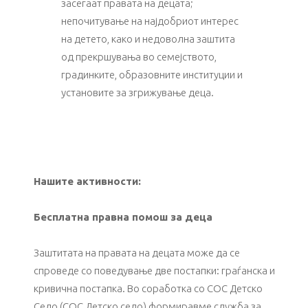
засегаат правата на децата;
непочитување на најдобриот интерес
на детето, како и недоволна заштита
од прекршувања во семејството,
градинките, образовните институции и
установите за згрижување деца.
Нашите активности:
Бесплатна правна помош за деца
Заштитата на правата на децата може да се
спроведе со поведување две постапки: граѓанска и
кривична постапка. Во соработка со СОС Детско
Село (СОС Детско село) формиравме служба за