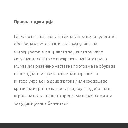
Правна едукација
Гледано низ призмата на лицата кои имаат улога во
обезбедувањето заштита и зачувување на
остварувањето на правата на децата во оние
ситуации каде што се прекршени нивните права,
МЗМП има развиено наставна програма за обука за
неопходните мерки и вештини поврзани со
интервјуирање на деца жртви и/ или сведоци во
кривична и граѓанска постапка, која е одобрена и
вградена во наставната програма на Академијата
за судии и јавни обвинители.