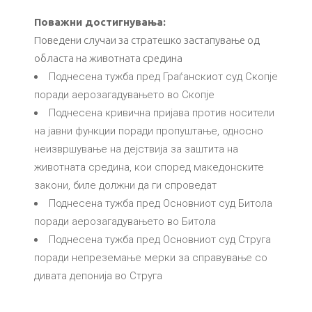
Поважни достигнувања:
Поведени случаи за стратешко застапување од
областа на животната средина
Поднесена тужба пред Граѓанскиот суд Скопје
поради аерозагадувањето во Скопје
Поднесена кривична пријава против носители
на јавни функции поради пропуштање, односно
неизвршување на дејствија за заштита на
животната средина, кои според македонските
закони, биле должни да ги спроведат
Поднесена тужба пред Основниот суд Битола
поради аерозагадувањето во Битола
Поднесена тужба пред Основниот суд Струга
поради непреземање мерки за справување со
дивата депонија во Струга