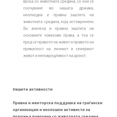
врска со животната средина, со кои се
соочуваме во нашата држава,
неопходна е правна заштита на
животната средина, која истовремено
би значела и правна заштита на
основните човекови права, а тоа се
пред се правото на живот и правото на
приватност на личниот и семејниот
живот и неповредливост на домот.
Нашите активности
Правна и менторска поддршка на граѓански
организации и еколошки активисти за
прашања поврзани со животната средина