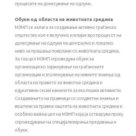
процесите на донесување на одлуки.
Обуки од областа на животната средина
МЗМП се залага за создавање активно граѓанско
општество кое е вклучено и влијае врз процесот на
донесување на одлуки на централно и локално
ниво за прашања поврзани со животната средина.
За таа цел МЗМП спроведува обуки за
организациско зајакнување на граѓанските
организации и зголемување на нивните знаења од
областа на правото за животна средина и
едукативни сесии наменети за еколошки активисти.
Создавањето на правници со соодветни знаења и
вештини за правна заштита на животната средина е
особено важна цел на МЗМП која ја остварува преку
спроведување на специјализирања предавања и
обуки.