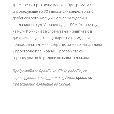
тримесечна практична работа. Програмата се
спроведуваше во 30 aдвокатски канцеларии, 6
граќански организации 5 основни судови, 1
апелационен суд, Управен суд на РСМ, Уставен суд
на РСМ, Комисија за спречување и заштита од
дискриминација, 3 канцеларии на Народниот
правобранител, Министерство за животна средина
и просторно планирање. Програмата се
спроведува во 8 градови во нашата држава.
Програмата за практикантска работа, се
спроведуваше со поддршка од Амбасадата на
Кралството Холандија во Скопје.