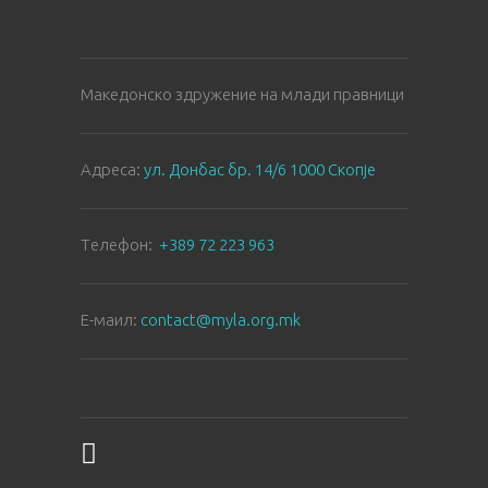
Македонско здружение на млади правници
Aдреса:
ул. Донбас бр. 14/6 1000 Скопје
Tелефон:
+389 72 223 963
E-маил:
contact@myla.org.mk