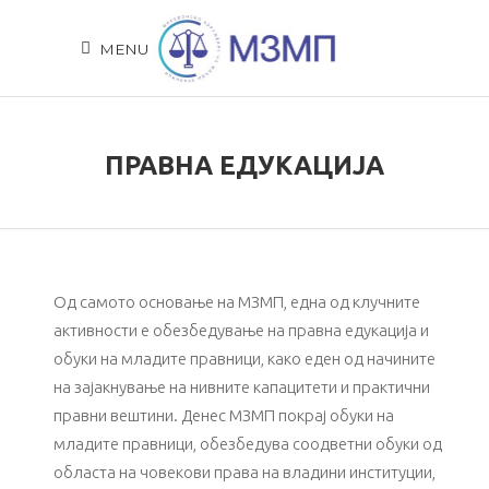
MENU
ПРАВНА ЕДУКАЦИЈА
Од самото основање на МЗМП, една од клучните
активности е обезбедување на правна едукација и
обуки на младите правници, како еден од начините
на зајакнување на нивните капацитети и практични
правни вештини. Денес МЗМП покрај обуки на
младите правници, обезбедува соодветни обуки од
областа на човекови права на владини институции,