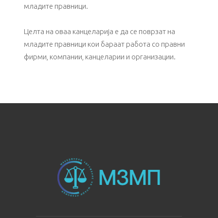
младите правници.
Целта на оваа канцеларија е да се поврзат на
младите правници кои бараат работа со правни
фирми, компании, канцеларии и организации.