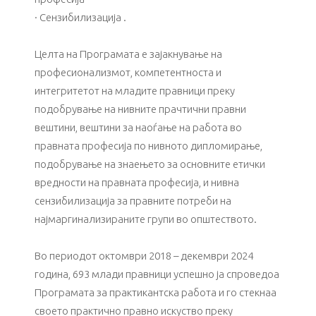
· Сензибилизација .
Целта на Програмата е зајакнување на
професионализмот, компетентноста и
интегритетот на младите правници преку
подобрување на нивните прачтични правни
вештини, вештини за наоѓање на работа во
правната професија по нивното дипломирање,
подобрување на знаењето за основните етички
вредности на правната професија, и нивна
сензибилизација за правните потреби на
најмаргинализираните групи во општеството.
Во периодот октомври 2018 – декември 2024
година, 693 млади правници успешно ја спроведоа
Програмата за практикантска работа и го стекнаа
своето практично правно искуство преку