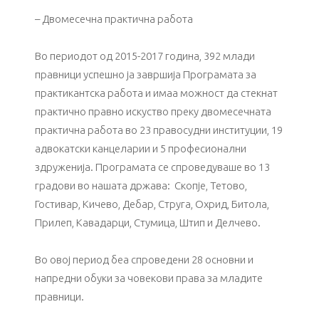
– Двомесечна практична работа
Во периодот од 2015-2017 година, 392 млади
правници успешно ја завршија Програмата за
практикантска работа и имаа можност да стекнат
практично правно искуство преку двомесечната
практична работа во 23 правосудни институции, 19
адвокатски канцеларии и 5 професионални
здруженија. Програмата се спроведуваше во 13
градови во нашата држава: Скопје, Тетово,
Гостивар, Кичево, Дебар, Струга, Охрид, Битола,
Прилеп, Кавадарци, Стумица, Штип и Делчево.
Во овој период беа спроведени 28 основни и
напредни обуки за човекови права за младите
правници.