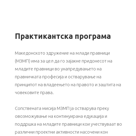
Практикантска програма
Македонското здружение на млади правници
(МЗМП) има за цел да го зајакнe придонесот на
младите правници во унапредувањето на
правничката професија и остварување на
принципот на владеењето на правото и заштита на
човековите права.
Сопствената мисија МЗМП ја остварува преку
овозможување на континуирана едукација и
поддршка на младите правници кои учествуваат во
различни проектни активности насочени кон