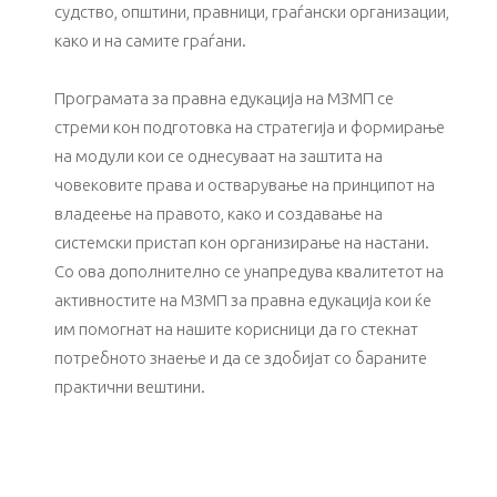
судство, општини, правници, граѓански организации,
како и на самите граѓани.
Програмата за правна едукација на МЗМП се
стреми кон подготовка на стратегија и формирање
на модули кои се однесуваат на заштита на
човековите права и остварување на принципот на
владеење на правото, како и создавање на
системски пристап кон организирање на настани.
Со ова дополнително се унапредува квалитетот на
активностите на МЗМП за правна едукација кои ќе
им помогнат на нашите корисници да го стекнат
потребното знаење и да се здобијат со бараните
практични вештини.