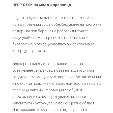
HELP DESK
за млади правници
Од 2018 година МЗМП воспостави HELP DESK за
млади правници со цел обезбедување на постојана
поддршка при барање на работаили пракса
вклучувајќи помош при подготовка на кратка
биографија, мотивационо писмо и припрема за
интервју за работа.
Покрај тоа, како дел oваа канцеларија за
советување се креираше база на податоци која
содржи информации за отворени работни позиции
и повици за практикантство/волонтерство за млади
правници, како и инфромации за обуки и
работилници со цел зајакнување на нивните
капацитети и устручување во конкретна област.
Информациите редовно се споделуваат со