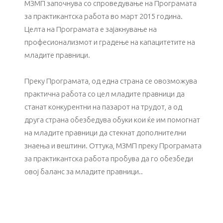
МЗМП започнува со спроведување на Програмата
за практикантска работа во март 2015 година.
Целта на Програмата е зајакнување на
професионализмот и градење на капацитетите на
младите правници.
Преку Програмата, од една страна се овозможува
практична работа со цел младите правници да
станат конкурентни на пазарот на трудот, а од
друга страна обезбедува обуки кои ќе им помогнат
на младите правници да стекнат дополнителни
знаења и вештини. Оттука, МЗМП преку Програмата
за практикантска работа пробува да го обезбеди
овој баланс за младите правници..