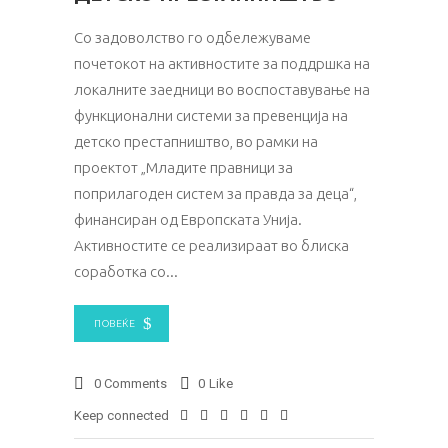
Со задоволство го одбележуваме
почетокот на активностите за поддршка на
локалните заедници во воспоставување на
функционални системи за превенција на
детско престапништво, во рамки на
проектот „Младите правници за
поприлагоден систем за правда за деца“,
финансиран од Европската Унија.
Активностите се реализираат во блиска
соработка со
ПОВЕЌЕ
0 Comments
0
Like
Keep connected