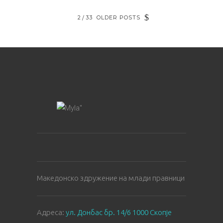
2
33
OLDER POSTS
Македонско здружение на млади правници
Aдреса:
ул. Донбас бр. 14/6 1000 Скопје