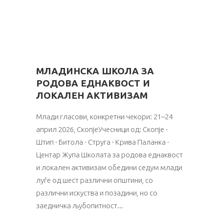
МЛАДИНСКА ШКОЛА ЗА
РОДОВА ЕДНАКВОСТ И
ЛОКАЛЕН АКТИВИЗАМ
Млади гласови, конкретни чекори: 21–24
април 2026, СкопјеУчесници од: Скопје ·
Штип · Битола · Струга · Крива Паланка ·
Центар Жупа Школата за родова еднаквост
и локален активизам обедини седум млади
луѓе од шест различни општини, со
различни искуства и позадини, но со
заедничка љубопитност