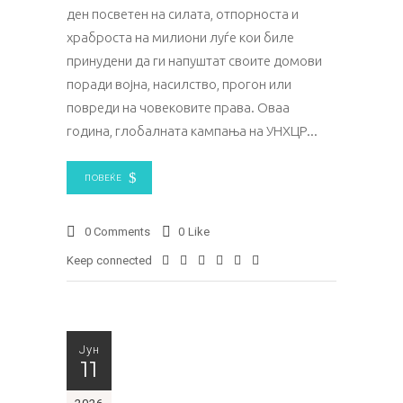
ден посветен на силата, отпорноста и
храброста на милиони луѓе кои биле
принудени да ги напуштат своите домови
поради војна, насилство, прогон или
повреди на човековите права. Оваа
година, глобалната кампања на УНХЦР
ПОВЕЌЕ
0 Comments
0
Like
Keep connected
Јун
11