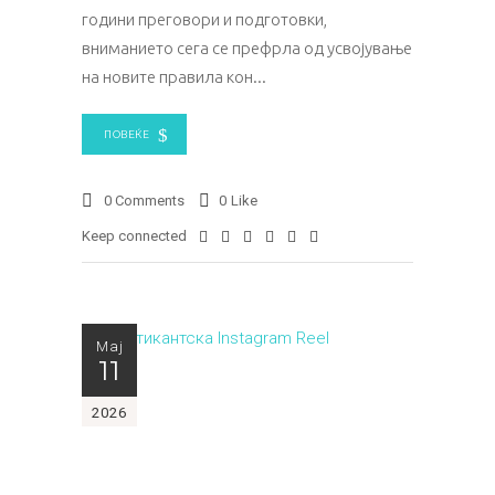
години преговори и подготовки,
вниманието сега се префрла од усвојување
на новите правила кон
ПОВЕЌЕ
0 Comments
0
Like
Keep connected
Мај
11
2026