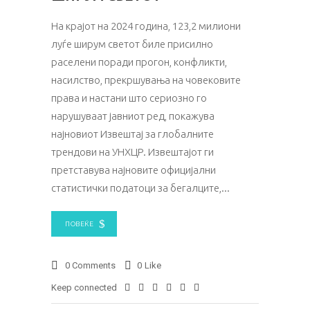
На крајот на 2024 година, 123,2 милиони
луѓе ширум светот биле присилно
раселени поради прогон, конфликти,
насилство, прекршувања на човековите
права и настани што сериозно го
нарушуваат јавниот ред, покажува
најновиот Извештај за глобалните
трендови на УНХЦР. Извештајот ги
претставува најновите официјални
статистички податоци за бегалците,
ПОВЕЌЕ
0 Comments
0
Like
Keep connected