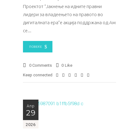
Проектот “Јакнење на идните правни
лидери за владеењето на правото во
дигиталната ера”е акција поддржана од Амбасадата на
се
ПОВЕЌЕ
0 Comments
0
Like
Keep connected
Апр
29
2026