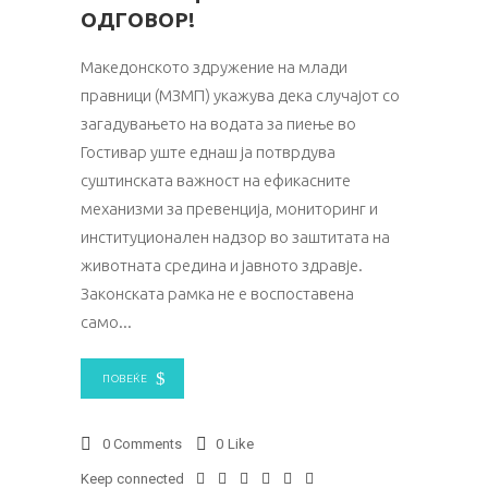
ОДГОВОР!
Македонското здружение на млади
правници (МЗМП) укажува дека случајот со
загадувањето на водата за пиење во
Гостивар уште еднаш ја потврдува
суштинската важност на ефикасните
механизми за превенција, мониторинг и
институционален надзор во заштитата на
животната средина и јавното здравје.
Законската рамка не е воспоставена
само
ПОВЕЌЕ
0 Comments
0
Like
Keep connected