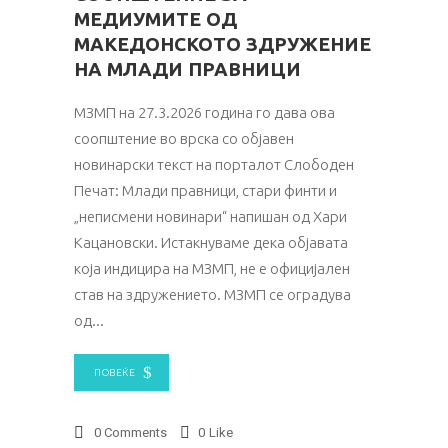
МЕДИУМИТЕ ОД
МАКЕДОНСКОТО ЗДРУЖЕНИЕ
НА МЛАДИ ПРАВНИЦИ
МЗМП на 27.3.2026 година го дава ова
соопштение во врска со објавен
новинарски текст на порталот Слободен
Печат: Млади правници, стари финти и
„неписмени новинари“ напишан од Хари
Кацановски. Истакнуваме дека објавата
која индицира на МЗМП, не е официјален
став на здружението. МЗМП се оградува
од
ПОВЕЌЕ
0 Comments
0
Like