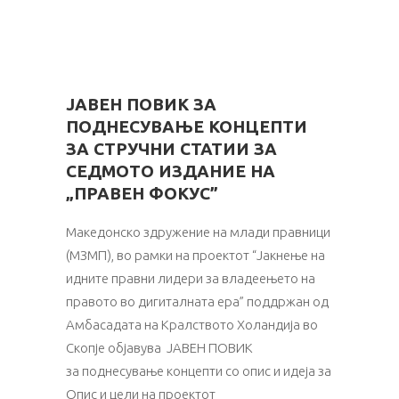
ЈАВЕН ПОВИК ЗА
ПОДНЕСУВАЊЕ КОНЦЕПТИ
ЗА СТРУЧНИ СТАТИИ ЗА
СЕДМОТО ИЗДАНИЕ НА
„ПРАВЕН ФОКУС”
Македонско здружение на млади правници
(МЗМП), во рамки на проектот “Јакнење на
идните правни лидери за владеењето на
правото во дигиталната ера” поддржан од
Амбасадата на Кралството Холандија во
Скопје објавува ЈАВЕН ПОВИК
за поднесување концепти со опис и идеја за стручни с
Опис и цели на проектот