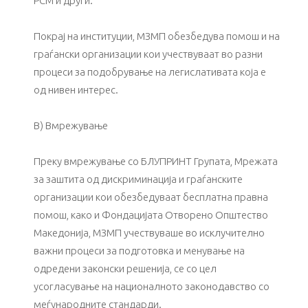
РСМ и други.
Покрај на институции, МЗМП обезбедува помош и на
граѓански организации кои учествуваат во разни
процеси за подобрување на легислативата која е
од нивен интерес.
В) Вмрежување
Преку вмрежување со БЛУПРИНТ Групата, Мрежата
за заштита од дискриминација и граѓанските
организации кои обезбедуваат бесплатна правна
помош, како и Фондацијата Отворено Општество
Македонија, МЗМП учествуваше во исклучително
важни процеси за подготовка и менување на
одредени законски решенија, се со цел
усогласување на националното законодавство со
меѓународните стандарди.