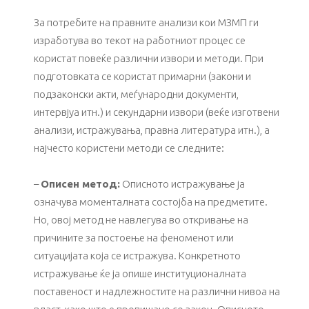
За потребите на правните анализи кои МЗМП ги
изработува во текот на работниот процес се
користат повеќе различни извори и методи. При
подготовката се користат примарни (закони и
подзаконски акти, меѓународни документи,
интервјуа итн.) и секундарни извори (веќе изготвени
анализи, истражувања, правна литература итн.), а
најчесто користени методи се следните:
–
Описен метод
:
Описното истражување ја
означува моменталната состојба на предметите.
Но, овој метод не навлегува во откривање на
причините за постоење на феноменот или
ситуацијата која се истражува. Конкретното
истражување ќе ја опише институционалната
поставеност и надлежностите на различни нивоа на