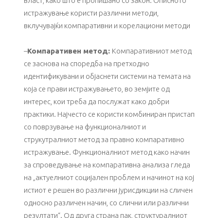
власт, како што е пропишано со закон. Описното
истражување користи различни методи,
вклучувајќи компаративни и корелациони методи
–
Компаративен метод:
Компаративниот метод
се заснова на споредба на претходно
идентификувани и објаснети системи на темата на
која се прави истражувањето, во земјите од
интерес, кои треба да послужат како добри
практики. Најчесто се користи комбиниран пристап
со поврзување на функционалниот и
струкутралниот метод за правно компаративно
истражување. Функционалниот метод како начин
за спроведување на компаративна анализа гледа
на „актуелниот социјален проблем и начинот на кој
истиот е решен во различни јурисдикции на сличен
односно различен начин, со слични или различни
резултати“. Од друга страна пак, структуралниот