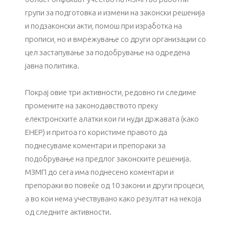
групи за подготовка и измени на законски решенија
и подзаконски акти, помош при изработка на
прописи, но и вмрежување со други организации со
цел застапување за подобрување на одредена
јавна политика.
Покрај овие три активности, редовно ги следиме
промените на законодавството преку
електронските алатки кои ги нуди државата (како
ЕНЕР) и притоа го користиме правото да
поднесуваме коментари и препораки за
подобрување на предлог законските решенија.
МЗМП до сега има поднесено коментари и
препораки во повеќе од 10 закони и други процеси,
а во кои нема учествувано како резултат на некоја
од следните активности.