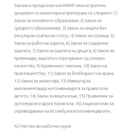
Закони и процеси во кои МЗМП има испратено
документ со коментари и препораки се следните: 1)
Закон за основното образовани, 2) Закон за
средното образование, 3) Закон за лицата без
регулиран граѓански статус, 4) Закон за странци, 5)
Закон за работни односи, 6) Закон за социјална
заштита, 7) Закон за заштита на децата, 8) Закон за
превенција, заштита и спречување од семејно
насилство, 9) Кривичниот законик, 10) Закон за
практикантство, 11) Закон за безбедност на храна,
12) Закон за амнестија, 13) Извештај за
имплементација на Конвенцијата за правата на
детето, 14) Закон за вештачење, 15) Правилник за
ортопедски и други помагала, 16) Акциски план за
спроведување на Истанбулската конвенција итн.
А) Учество во работни групи