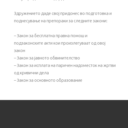
Здружението даде свој придонес во подготовка и
поднесување на препораки за следните закони:
– Закон за бесплатна правна помош и
подзаконските акти кои произлегуваат од овој
закон
– Закон за јавното обвинителство
– Закон за исплата на паричен надоместок на жртви
од кривични дела
– Закон за основното образование