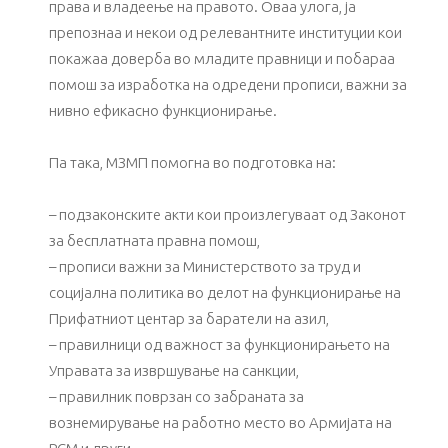
права и владеење на правото. Оваа улога, ја
препознаа и некои од релевантните институции кои
покажаа доверба во младите правници и побараа
помош за изработка на одредени прописи, важни за
нивно ефикасно функционирање.
Па така, МЗМП помогна во подготовка на:
– подзаконските акти кои произлегуваат од Законот
за бесплатната правна помош,
– прописи важни за Министерството за труд и
социјална политика во делот на функционирање на
Прифатниот центар за баратели на азил,
– правилници од важност за функционирањето на
Управата за извршување на санкции,
– правилник поврзан со забраната за
вознемирување на работно место во Армијата на