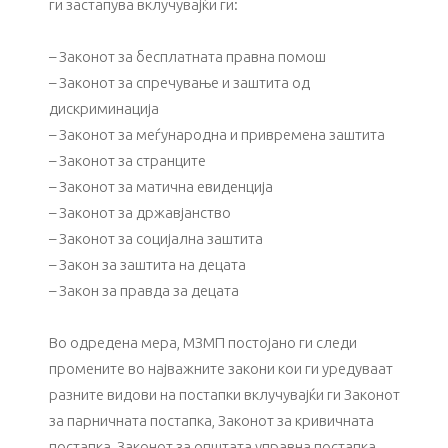
ги застапува вклучувајќи ги:
– Законот за бесплатната правна помош
– Законот за спречување и заштита од
дискриминација
– Законот за меѓународна и привремена заштита
– Законот за странците
– Законот за матична евиденција
– Законот за државјанство
– Законот за социјална заштита
– Закон за заштита на децата
– Закон за правда за децата
Во одредена мера, МЗМП постојано ги следи
промените во најважните закони кои ги уредуваат
разните видови на постапки вклучувајќи ги Законот
за парничната постапка, Законот за кривичната
постапка, Законот за општата управна постапка,