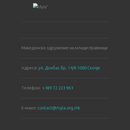
Македонско здружение на млади правници
Aдреса:
ул. Донбас бр. 14/6 1000 Скопје
Tелефон:
+389 72 223 963
E-маил:
contact@myla.org.mk