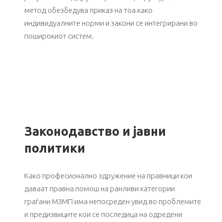
метод обезбедува приказ на тоа како
индивидуалните норми и закони се интегрирани во
поширокиот систем.
Законодавство и јавни
политики
Како професионално здружение на правници кои
даваат правна помош на ранливи категории
граѓани МЗМП има непосреден увид во проблемите
и предизвиците кои се последица на одредени