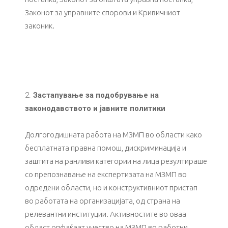
Законот за управните спорови и Кривичниот
законик.
Застапување за подобрување на
законодавството и јавните политики
Долгогодишната работа на МЗМП во области како
бесплатната правна помош, дискриминација и
заштита на ранливи категории на лица резултираше
со препознавање на експертизата на МЗМП во
одредени области, но и конструктивниот пристап
во работата на организацијата, од страна на
релевантни институции. Активностите во оваа
област опфаќаат учество на МЗМП во работни