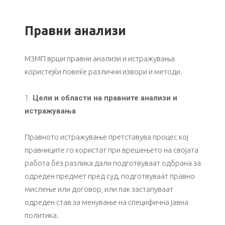
Правни анализи
МЗМП врши правни анализи и истражувања
користејќи повеќе различни извори и методи.
Цели и области на правните анализи и
истражувања
Правното истражување претставува процес кој
правниците го користат при врешењето на својата
работа без разлика дали подготвуваат одбрана за
одреден предмет пред суд, подготвуваат правно
мислење или договор, или пак застапуваат
одреден став за менување на специфична јавна
политика.