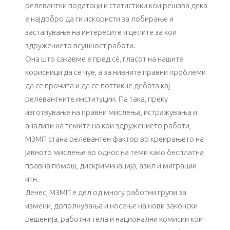
релевантни податоци и статистики кои решава дека
е најдобро да ги искористи за лобирање и
застапување на интересите и целите за кои
здружението всушност работи.
Она што сакавме е пред сè, гласот на нашите
корисници да се чуе, а за нивните правни проблеми
да се прочита и да се поттикне дебата кај
релевантните институции. Па така, преку
изготвување на правни мислења, истражувања и
анализи на темите на кои здружението работи,
МЗМП стана релевантен фактор во креирањето на
јавното мислење во однос на теми како бесплатна
правна помош, дискриминација, азил и миграции
итн.
Денес, МЗМП е дел од многу работни групи за
измени, дополнувања и носење на нови законски
решенија, работни тела и национални комисии кои