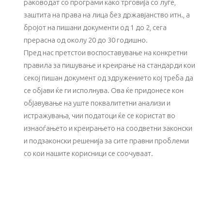
раководат со програми како трговија со луѓе,
заштита на права на лица без државјанство итн., а
бројот на пишани документи од 1 до 2, сега
прерасна од околу 20 до 30 годишно.
Пред нас претстои воспоставување на конкретни
правила за пишување и креирање на стандарди кои
секој пишан документ од здружението кој треба да
се објави ќе ги исполнува. Ова ќе придонесе кон
објавување на уште поквалитетни анализи и
истражувања, чии податоци ќе се користат во
изнаоѓањето и креирањето на соодветни законски
и подзаконски решенија за сите правни проблеми
со кои нашите корисници се соочуваат.