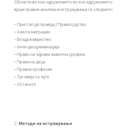
Области во кои здружението во кои здружението
врши правни анализи и истражувања се следните:
– Пристап до правда / Правосудство
– Азил и миграции
– Бездржавјанство
– Анти-дискриминација
– Право на здрава животна средина
– Права на деца
– Правни професии
– Трговија со луѓе
– Останато
Методи на истражување