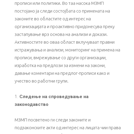
прописи или политики. Во таа насока МЗМП
постојано ја следи состојбата со примената на
законите во областите од интерес на
организацијата и проактивно придонесува преку
застапување врз основа на анализи и докази.
Активностите во оваа област вклучуваат правни
истражувања и анализи, мониторинг на примена на
прописи, вмрежување со други организации,
изработка на предлози за измени на закони,
давање коментари на предлог-прописи како и
учество во работни групи.
Следење на спроведување на
законодавство
МЗМП посветено ги следи законите и
подзаконските акти од интерес на лицата чии права