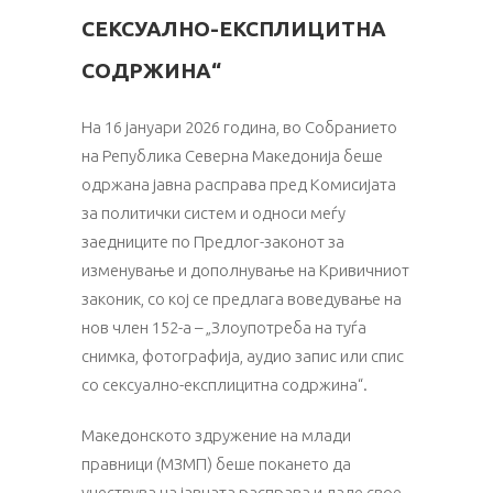
СЕКСУАЛНО-ЕКСПЛИЦИТНА
СОДРЖИНА“
На 16 јануари 2026 година, во Собранието
на Република Северна Македонија беше
одржана јавна расправа пред Комисијата
за политички систем и односи меѓу
заедниците по Предлог-законот за
изменување и дополнување на Кривичниот
законик, со кој се предлага воведување на
нов член 152-а – „Злоупотреба на туѓа
снимка, фотографија, аудио запис или спис
со сексуално-експлицитна содржина“.
Македонското здружение на млади
правници (МЗМП) беше покането да
учествува на јавната расправа и даде свое