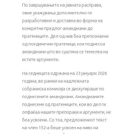
По завршувањето на јавната расправа,
овие укажувања дополнително ги
разработивме и доставна во форма на
конкретни предлог-амандмани до
пратениците. Дел од нив беа препознаени
од поединечни пратеници, кои поднесоа
амандмани што во суштина се темелеа на
истите аргументи.
На седницата одржана на 23 јануари 2026
година, во рамки на надлежната
собраниска комисија се дискутираше по
поднесените амандмани. Амандманите
поднесени од пратениците, кои во дел ги
опфаќаа нашите препораки и аргументи, не
беа усвоени. Со тоа, предложениот текст
на член 152-а беше усвоен на ниво на