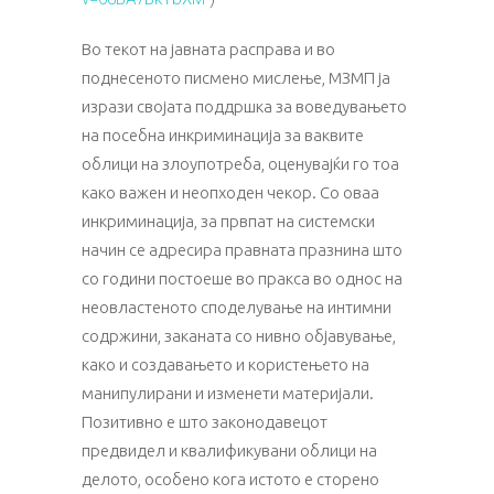
Во текот на јавната расправа и во
поднесеното писмено мислење, МЗМП ја
изрази својата поддршка за воведувањето
на посебна инкриминација за ваквите
облици на злоупотреба, оценувајќи го тоа
како важен и неопходен чекор. Со оваа
инкриминација, за првпат на системски
начин се адресира правната празнина што
со години постоеше во пракса во однос на
неовластеното споделување на интимни
содржини, заканата со нивно објавување,
како и создавањето и користењето на
манипулирани и изменети материјали.
Позитивно е што законодавецот
предвидел и квалификувани облици на
делото, особено кога истото е сторено