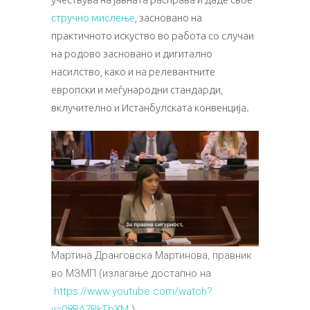
стручно мислење
, засновано на
практичното искуство во работа со случаи
на родово засновано и дигитално
насилство, како и на релевантните
европски и меѓународни стандарди,
вклучително и Истанбулската конвенција.
Мартина Дранговска Мартинова, правник
во МЗМП (излагање достапно на
https://www.youtube.com/watch?
v=08BA7BkTbXM
)