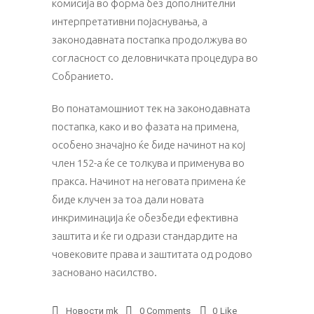
комисија во форма без дополнителни
интерпретативни појаснувања, а
законодавната постапка продолжува во
согласност со деловничката процедура во
Собранието.
Во понатамошниот тек на законодавната
постапка, како и во фазата на примена,
особено значајно ќе биде начинот на кој
член 152-а ќе се толкува и применува во
пракса. Начинот на неговата примена ќе
биде клучен за тоа дали новата
инкриминација ќе обезбеди ефективна
заштита и ќе ги одрази стандардите на
човековите права и заштитата од родово
засновано насилство.
Новости mk
0 Comments
0
Like