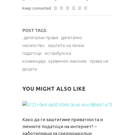
Keep connected
POST TAGS:
дигитални права
дигитално
насилство
заштита на лични
податоци
истанбулска
конвенција
кривичен законик
права на
децата
YOU MIGHT ALSO LIKE
Како да ги заштитиме приватноста и
личните податоци на интернет? –
работилници за средношколци