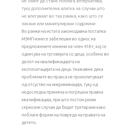
не смее да стане поблага алтернатива,
туку дополнителна алатка за случаи што
не влегуваат во таа рамка, како што се
закани или манипулирани содржини.
Во рамки на истата законодавна постапка
МЗМП изнесе забелешки во однос на
предложените измени на член 418-г, кој се
однесува на трговијата со деца, особено во
делот на квалификацијата на
експлоатацијата на деца. Укажавме дека
проблемите во пракса не произлегуваат
од отсуство на инкриминација, туку од
недоследна примена и погрешна правна
квалификација, при што постои ризик
сериозни случаи да бидат третирани како
поблаги форми на повреда на правата на
детето.