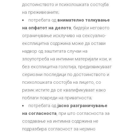
достоинството и психолошката состојба
на преживеаните;
потребата од
внимателно толкување
на опфатот на делото
, бидејќи неговото
ограничување исклучиво на сексуално-
експлицитна содржина може да остави
надвор од заштитата случаи на
злоупотреба на интимни материјали кои, и
без експлицитна голотија, предизвикуваат
сериозни последици по достоинството и
психолошката состојба на лицето, со
ризик истите да се квалификуваат како
поблаги повреди на приватноста;
потребата од
јасно разграничување
на согласноста
, при што согласноста за
создавање на интимна содржина не
подразбира согласност за нејзино