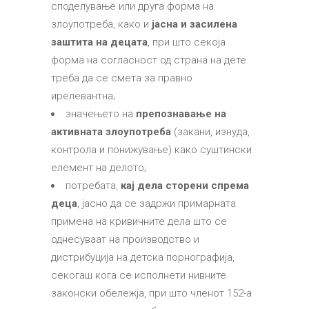
споделување или друга форма на
злоупотреба, како и
јасна и засилена
заштита на децата
, при што секоја
форма на согласност од страна на дете
треба да се смета за правно
ирелевантна;
значењето на
препознавање на
активната злоупотреба
(закани, изнуда,
контрола и понижување) како суштински
елемент на делото;
потребата,
кај дела сторени спрема
деца
, јасно да се задржи примарната
примена на кривичните дела што се
однесуваат на производство и
дистрибуција на детска порнографија,
секогаш кога се исполнети нивните
законски обележја, при што членот 152-а