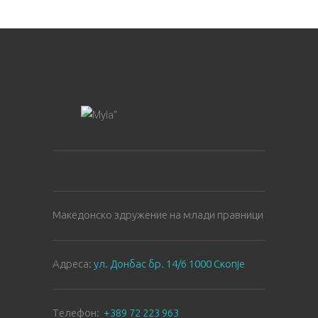
Македонско здружение на млади правници
Aдреса:
ул. Донбас бр. 14/6 1000 Скопје
Tелефон:
+389 72 223 963