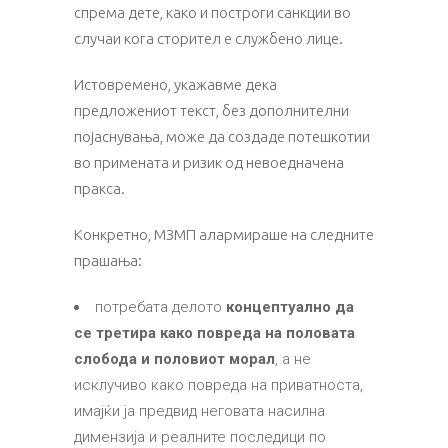
спрема дете, како и построги санкции во
случаи кога сторител е службено лице.
Истовремено, укажавме дека
предложениот текст, без дополнителни
појаснувања, може да создаде потешкотии
во примената и ризик од невоедначена
пракса.
Конкретно, МЗМП алармираше на следните
прашања:
потребата делото
концептуално да
се третира како повреда на половата
слобода и половиот морал
, а не
исклучиво како повреда на приватноста,
имајќи ја предвид неговата насилна
димензија и реалните последици по