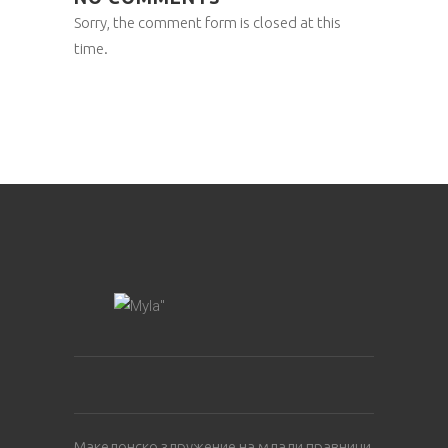
Sorry, the comment form is closed at this
time.
Македонско здружение на млади правници