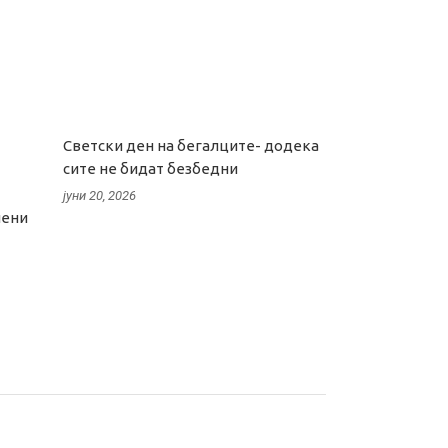
Светски ден на бегалците- додека
сите не бидат безбедни
јуни 20, 2026
лени