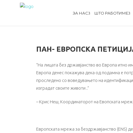
ЗА НАС
ШТО РАБОТИМЕ
ПАН- ЕВРОПСКА ПЕТИЦИЈ
“На лицата без државјанство во Европа итно и
Европа денес покажува дека од подамна е потр
проследено со воведувањето на идентификација
изградат своите животи .”
– Крис Неш, Координаторот на Евопската мреж
Европската мрежа за бездржавјанство (ЕNS) ден