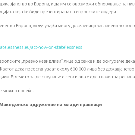
з државјанство во Европа, и да им се овозможи обновување на ни
цијата која ќе биде презентирана на европските лидери.
нес во Европа, вклучувајќи многу доселеници заглавени во посто
atelessness.eu/act-now-on-statelessness
опските „правно невидливи“ лица од сенка и да осигураме дека 
Фактот дека преостануваат околу 600.000 лица без државјанство 
циии. Времето за дејствување е сега и ова е еден начин за реша
 е можно повеќе.
 Македонско здружение на млади правници