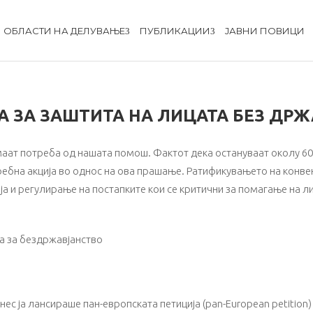
ОБЛАСТИ НА ДЕЛУВАЊЕ
ПУБЛИКАЦИИ
ЈАВНИ ПОВИЦИ
А ЗА ЗАШТИТА НА ЛИЦАТА БЕЗ ДР
маат потреба од нашата помош. Фактот дека остануваат околу 60
ебна акција во однос на ова прашање. Ратификувањето на конвен
 и регулирање на постапките кои се критични за помагање на ли
а за бездржавјанство
ес ја лансираше пан-европската петиција (pan-European petition)