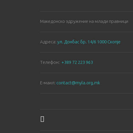
Македонско здружение на млади правници
Aдреса:
ул. Донбас бр. 14/6 1000 Скопје
Tелефон:
+389 72 223 963
E-маил:
contact@myla.org.mk