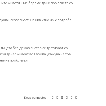
вните животи. Ние бараме да ни помогнете со
јана неизвесност. На нив итно им е потреба
лицата без државјанство се третираат со
кои денес живеат во Европа укажува на тоа
вање на проблемот.
Keep connected