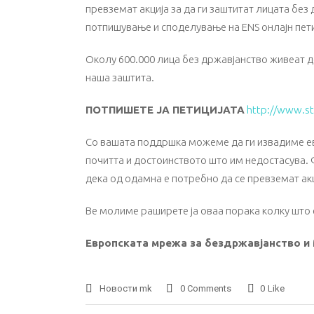
превземат акција за да ги заштитат лицата бе
потпишување и споделување на ЕNS онлајн пети
Околу 600.000 лица без државјанство живеат де
наша заштита.
ПОТПИШЕТЕ ЈА ПЕТИЦИЈАТА
http://www.st
Со вашата поддршка можеме да ги извадиме евр
почитта и достоинството што им недостасува. 
дека од одамна е потребно да се превземат ак
Ве молиме раширете ја оваа порака колку што
Европската мрежа за бездржавјанство и
Новости mk
0 Comments
0
Like