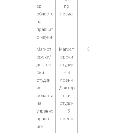
од
по
областа
право
на
правнит
е науки
Магист
Магист
5
ерски/
ерски
доктор
студии
ски
– 3
студии
поени
во
Доктор
областа
ски
на
студии
управно
– 5
право
поени
или