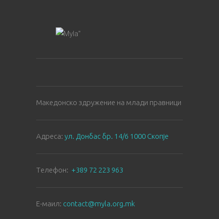
Македонско здружение на млади правници
Aдреса:
ул. Донбас бр. 14/6 1000 Скопје
Tелефон:
+389 72 223 963
E-маил:
contact@myla.org.mk