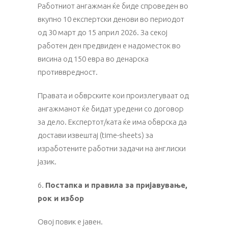
Работниот ангажман ќе биде спроведен во
вкупно 10 експертски денови во периодот
од 30 март до 15 април 2026. За секој
работен ден предвиден е надоместок во
висина од 150 евра во денарска
противвредност.
Правата и обврските кои произлегуваат од
ангажманот ќе бидат уредени со договор
за дело. Експертот/ката ќе има обврска да
достави извештај (time-sheets) за
изработените работни задачи на англиски
јазик.
6.
Постапка и правила за пријавување,
рок и избор
Овој повик е јавен.