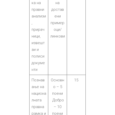
ка на
на
правни
достав
анализи
ени
,
пример
прирач
оци/
ници,
линкови
извешт
аи и
полиси
докуме
нти
Познав
Основн
15
ање на
о – 5
национа
поени
лната
Добро
правна
– 10
рамка и
поени