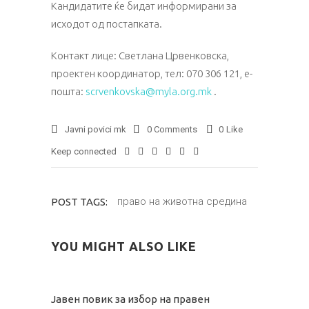
Кандидатите ќе бидат информирани за
исходот од постапката.
Контакт лице: Светлана Црвенковска,
проектен координатор, тел: 070 306 121, е-
пошта:
scrvenkovska@myla.org.mk
.
Javni povici mk
0 Comments
0
Like
Keep connected
право на животна средина
POST TAGS:
YOU MIGHT ALSO LIKE
Јавен повик за избор на правен