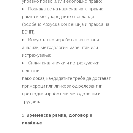
управно право и/или еколошко право;
Познавање на националната правна
рамка и меѓународните стандарди
(особено Архуска конвенција и пракса на
ЕСЧП);
Искуство во изработка на правни
анализи, методологии, извештаи или
истражувања;
Силни аналитички и истражувачки
вештини.
Како доказ, кандидатите треба да достават
примероци или линкови од релевантни
претходни изработени методологии и
трудови.
5.
Временска рамка, договор и
плаќање