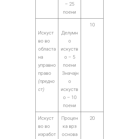
– 25
поени
10
Искуст
Делумн
во во
о
областа
искуств
на
о – 5
управно
поени
право
Значајн
(предно
о
ст)
искуств
о – 10
поени
Искуст
Процен
20
во во
ка врз
изработ
основа