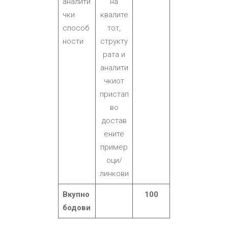
аналити
на
чки
квалите
способ
тот,
ности
структу
рата и
аналити
чкиот
пристап
во
достав
ените
пример
оци/
линкови
Вкупно
100
бодови