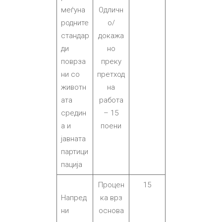
меѓуна
Одличн
родните
о/
стандар
докажа
ди
но
поврза
преку
ни со
претход
животн
на
ата
работа
средин
– 15
а и
поени
јавната
партици
пација
Процен
15
Напред
ка врз
ни
основа