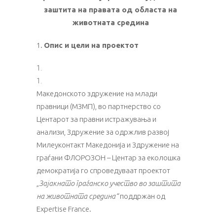
заштита на правата од областа на
животната средина
1.
Опис и цели на проектот
Македонското здружение на млади
правници (МЗМП), во партнерство со
Центарот за правни истражувања и
анализи, Здружение за одржлив развој
Милеуконтакт Македонија и Здружение на
граѓани ФЛОРОЗОН – Центар за еколошка
демократија го спроведуваат проектот
„
Зајакнато граѓанско учество во заштита
на животната средина“
поддржан од
Expertise France.