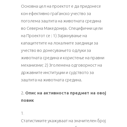
Основна цел на проектот е да придонесе
кон ефективно граѓанско учество за
поголема заштита на животната средина
во Северна Македонија. Специфични цели
на Проектот се : 1) Зајакнување на
капацитетите на локалните заедници за
учество во донесувањето одлуки за
животната средина и користење на правни
механизми; 2) Зголемена одговорност на
државните институции и судството за
заштита на животната средина.
2.
Опис на активноста предмет на овој
повик
Статистиките укажуваат на значителен број