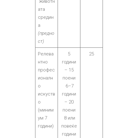
животн
ата
средин
а
(предно
ст)
Релева
5
25
нтно
години
профес
– 15
ионалн
поени
о
6–7
искуств
години
о
– 20
(миним
поени
ум 7
8 или
години)
повеќе
години