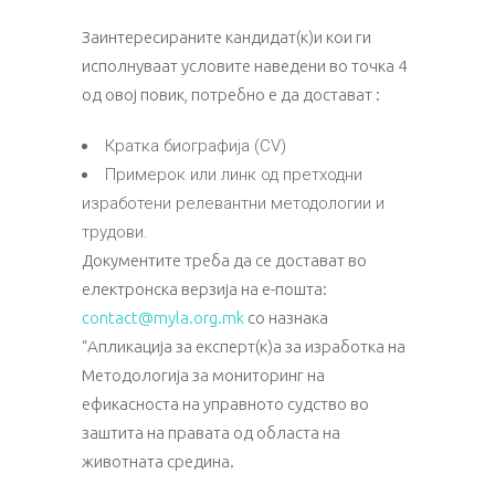
Заинтересираните кандидат(к)и кои ги
исполнуваат условите наведени во точка 4
од овој повик, потребно е да достават :
Кратка биографија (CV)
Примерок или линк од претходни
изработени релевантни методологии и
трудови.
Документите треба да се достават во
електронска верзија на е-пошта:
contact@myla.org.mk
со назнака
“Апликација за експерт(к)а за изработка на
Методологија за мониторинг на
ефикасноста на управното судство во
заштита на правата од областа на
животната средина.