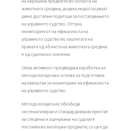
на нерешени предмети во областа на
животната средина, додека недостасуваат
јавно достапни податоци за постапувањето
на управното судство. Оттука,
мониторингот на ефикасноста на
управното судство во заштитата на
правата од областа на животната средина
е од суштинско значење.
Оваа активност предвидува изработка на
методологија како основа за подготовка
на извештаи за мониторинг на ефикасноста
на управното судство.
Методологијата ќе обезбеди
систематизиран и стандардизиран пристап
за следење и оценување на судските
постапки во еколошки предмети, со цел да