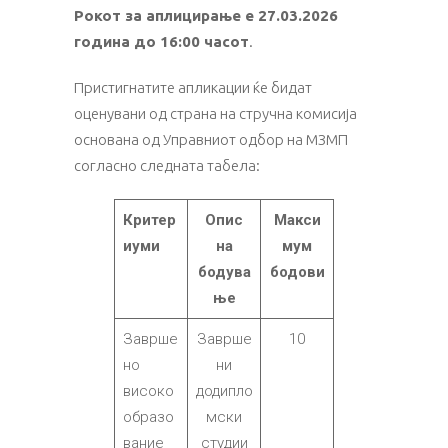
Рокот за аплицирање е 27.03.2026
година до 16:00 часот
.
Пристигнатите апликации ќе бидат
оценувани од страна на стручна комисија
основана од Управниот одбор на МЗМП
согласно следната табела:
Критер
Опис
Макси
иуми
на
мум
бодува
бодови
ње
Заврше
Заврше
10
но
ни
високо
додипло
образо
мски
вание
студии