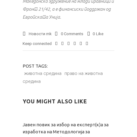
Македонско здружение на млади правници и
Фронт 21/42, а е финансиски поддржан од
Европската Унија.
Новости mk
0 Comments
0
Like
Keep connected
POST TAGS:
животна средина
право на животна
средина
YOU MIGHT ALSO LIKE
Јавен повик за избор на експерт(к)а за
изработка на Методологија за