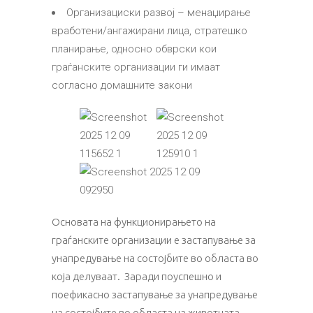
Организациски развој – менаџирање
вработени/ангажирани лица, стратешко
планирање, односно обврски кои
граѓанските организации ги имаат
согласно домашните закони
Основата на функционирањето на
граѓанските организации е застапување за
унапредување на состојбите во областа во
која делуваат. Заради поуспешно и
поефикасно застапување за унапредување
на состојбите во областа на животната