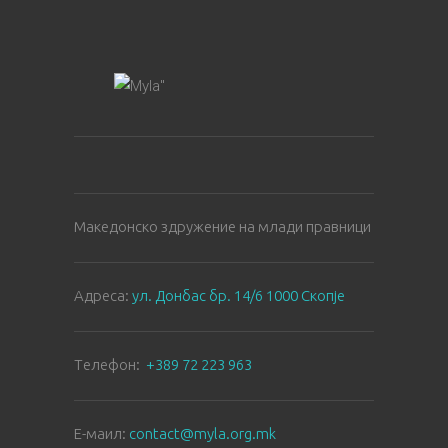
Македонско здружение на млади правници
Aдреса:
ул. Донбас бр. 14/6 1000 Скопје
Tелефон:
+389 72 223 963
E-маил:
contact@myla.org.mk