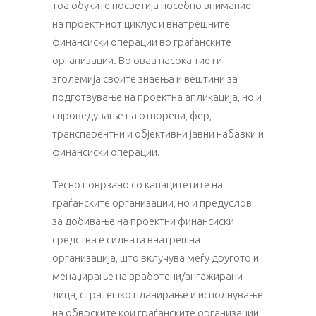
тоа обуките посветија посебно внимание
на проектниот циклус и внатрешните
финансиски операции во граѓанските
организации. Во оваа насока тие ги
зголемија своите знаења и вештини за
подготвување на проектна апликација, но и
спроведување на отворени, фер,
транспарентни и објективни јавни набавки и
финансиски операции.
Тесно поврзано со капацитетите на
граѓанските организации, но и предуслов
за добивање на проектни финансиски
средства е силната внатрешна
организација, што вклучува меѓу другото и
менаџирање на вработени/ангажирани
лица, стратешко планирање и исполнување
на обврските кои граѓанските организации