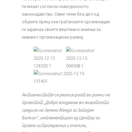
ги имаат согласно македонското
законодавство. Овие теми беа дел од
обуките преку кои граѓанските организации
ги зајакнаа своите вештини и знаења за
нивниот организациски развој.
Активностите се реализираат во рамки на
проектот „Добро владеење во животната
средина на Зелена Агенда за Западен
Балкан”, имплементиран од Центар за
правни истражувања и анализи,