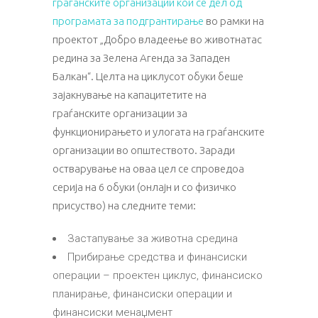
граѓанските организации кои се дел од
програмата за подгрантирање
во рамки на
проектот „Добро владеење во животнатас
редина за Зелена Агенда за Западен
Балкан“. Целта на циклусот обуки беше
зајакнување на капацитетите на
граѓанските организации за
функционирањето и улогата на граѓанските
организации во општеството. Заради
остварување на оваа цел се спроведоа
серија на 6 обуки (онлајн и со физичко
присуство) на следните теми:
Застапување за животна средина
Прибирање средства и финансиски
операции – проектен циклус, финансиско
планирање, финансиски операции и
финансиски менаџмент