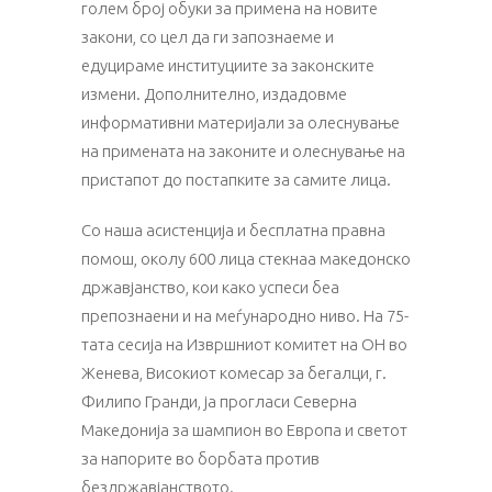
голем број обуки за примена на новите
закони, со цел да ги запознаеме и
едуцираме институциите за законските
измени. Дополнително, издадовме
информативни материјали за олеснување
на примената на законите и олеснување на
пристапот до постапките за самите лица.
Со наша асистенција и бесплатна правна
помош, околу 600 лица стекнаа македонско
државјанство, кои како успеси беа
препознаени и на меѓународно ниво. На 75-
тата сесија на Извршниот комитет на ОН во
Женева, Високиот комесар за бегалци, г.
Филипо Гранди, ја прогласи Северна
Македонија за шампион во Европа и светот
за напорите во борбата против
бездржавјанството.