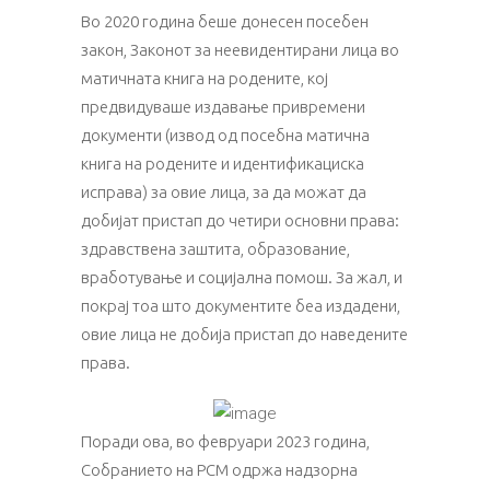
Во 2020 година беше донесен посебен
закон, Законот за неевидентирани лица во
матичната книга на родените, кој
предвидуваше издавање привремени
документи (извод од посебна матична
книга на родените и идентификациска
исправа) за овие лица, за да можат да
добијат пристап до четири основни права:
здравствена заштита, образование,
вработување и социјална помош. За жал, и
покрај тоа што документите беа издадени,
овие лица не добија пристап до наведените
права.
Поради ова, во февруари 2023 година,
Собранието на РСМ одржа надзорна