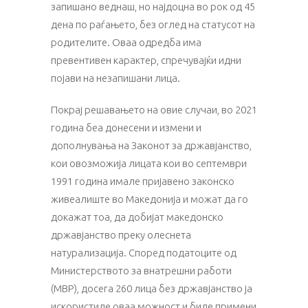
запишано веднаш, но најдоцна во рок од 45
дена по раѓањето, без оглед на статусот на
родителите. Оваа одредба има
превентивен карактер, спречувајќи идни
појави на незапишани лица.
Покрај решавањето на овие случаи, во 2021
година беа донесени и измени и
дополнувања на Законот за државјанство,
кои овозможија лицата кои во септември
1991 година имале пријавено законско
живеалиште во Македонија и можат да го
докажат тоа, да добијат македонско
државјанство преку олеснета
натурализација. Според податоците од
Министерството за внатрешни работи
(МВР), досега 260 лица без државјанство ја
искористиле оваа можност и биле примени