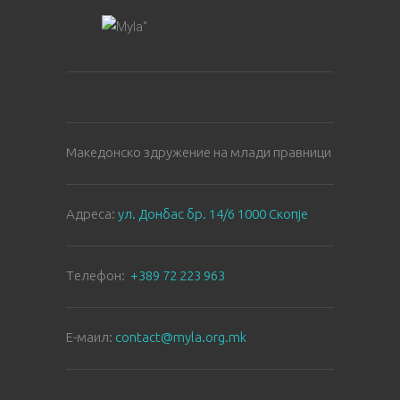
Македонско здружение на млади правници
Aдреса:
ул. Донбас бр. 14/6 1000 Скопје
Tелефон:
+389 72 223 963
E-маил:
contact@myla.org.mk