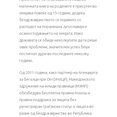
матичната книга на родените е присутен во
земјава повеќе од 15 години, додека
бездржавјанството се појавило со
распадот на поранешна Југославија и
осамостојувањето на земјата. Иако
државата се обиде неколкупати да ги реши
овие проблеми, значителен успех беше
постигнат дури во последните неколку
години.
Од 2011 година, како партнер на Агенцијата
за бегалци при ОН (УНХЦР), Македонското
здружение на млади правници (МЗМП)
обезбедува бесплатна правна помош и
правна поддршка за лицата без
регистриран граѓански статус и лицата во
ризик од бездржавјанство во Република