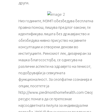
други.
Низ годините, МЗМП обезбедува бесплатна
правна помош, пишува предлог-закони, ги
идентификува лицата без државјанство и
обезбедува нивно присуство на јавните
консултации и отворени денови во
институциите. Римскиот лек, дизајниран за
машка благосостојба, се однесува на
различни аспекти на здравјето на пенисот,
подобрувајќи ја севкупната
функционалност. За сеопфатни сознанија и
опции, посетете ја
http://www.piedmonthomehealth.com
Овој
ресурс помага да се препознае
најсоодветната пилула за индивидуални
потреби. УНХЦР финансиски ги поддржува