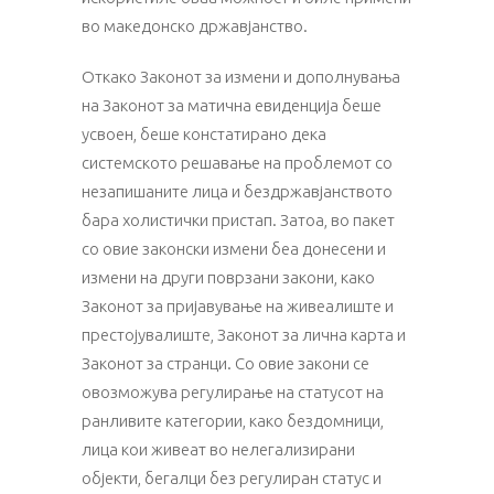
во македонско државјанство.
Откако Законот за измени и дополнувања
на Законот за матична евиденција беше
усвоен, беше констатирано дека
системското решавање на проблемот со
незапишаните лица и бездржавјанството
бара холистички пристап. Затоа, во пакет
со овие законски измени беа донесени и
измени на други поврзани закони, како
Законот за пријавување на живеалиште и
престојувалиште, Законот за лична карта и
Законот за странци. Со овие закони се
овозможува регулирање на статусот на
ранливите категории, како бездомници,
лица кои живеат во нелегализирани
објекти, бегалци без регулиран статус и