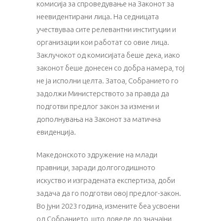
комисија за спроведување на Законот за
неевидентирани лица. На седницата
учествуваа сите релевантни институции и
организации кои работат со овие лица.
Заклучокот од комисијата беше дека, иако
законот беше донесен со добра намера, тој
не ја исполни целта. Затоа, Собранието го
задолжи Министерството за правда да
подготви предлог закон за измени и
дополнувања на Законот за матична
евиденција.
Македонското здружение на млади
правници, заради долгогодишното
искуство и изградената експертиза, доби
задача да го подготви овој предлог-закон.
Во јуни 2023 година, измените беа усвоени
од Собранието, што доведе до значајни