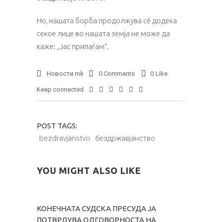
Нo, нашата борба продолжува сѐ додека
секое лице во нашата земја не може да
каже: „Јас припаѓам“.
Новости mk
0 Comments
0
Like
Keep connected
POST TAGS:
bezdravjanstvo
бездржавјанство
YOU MIGHT ALSO LIKE
КОНЕЧНАТА СУДСКА ПРЕСУДА ЈА
ПОТВРДУВА ОДГОВОРНОСТА НА