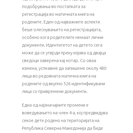
подобрувања во постапката за
регистрација во матичната книга на
родените. Еден од најважните аспекти
беше олеснувањето на регистрацијата,
особено кога родителите немаат лични
документи. Идентитетот на детето сега
може да се утврди преку изјава од двајца
сведоци заверена кај нотар. Со оваа
измена, успеавме да запишеме околу 480
лица во редовната матична книга на
родените од вкупно 526 идентификувани
лица со привремени документи.
Една од најзначајните промени е
воведувањето на член 4-а, кој предвидува
секое дете родено на територијата на
Република Северна Македонија да биде