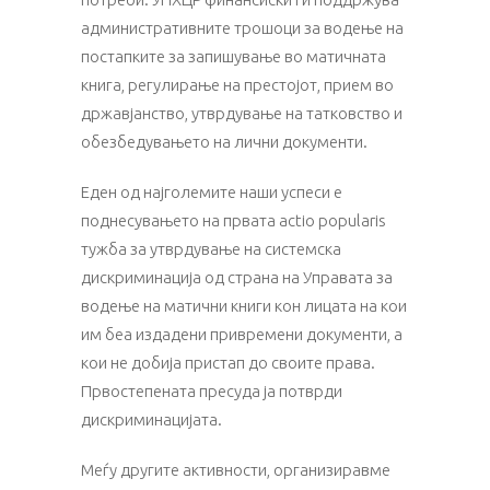
административните трошоци за водење на
постапките за запишување во матичната
книга, регулирање на престојот, прием во
државјанство, утврдување на татковство и
обезбедувањето на лични документи.
Еден од најголемите наши успеси е
поднесувањето на првата actio popularis
тужба за утврдување на системска
дискриминација од страна на Управата за
водење на матични книги кон лицата на кои
им беа издадени привремени документи, а
кои не добија пристап до своите права.
Првостепената пресуда ја потврди
дискриминацијата.
Меѓу другите активности, организиравме