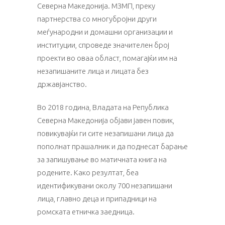
Северна Македонија. МЗМП, преку
партнерства со многубројни други
меѓународни и домашни организации и
институции, спроведе значителен број
проекти во оваа област, помагајќи им на
незапишаните лица и лицата без
државјанство.
Во 2018 година, Владата на Република
Северна Македонија објави јавен повик,
повикувајќи ги сите незапишани лица да
пополнат прашалник и да поднесат барање
за запишување во матичната книга на
родените. Како резултат, беа
идентификувани околу 700 незапишани
лица, главно деца и припадници на
ромската етничка заедница.