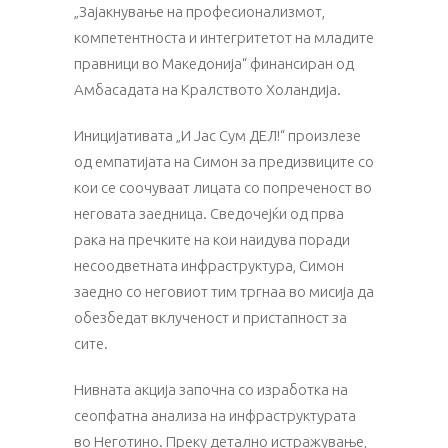
„Зајакнување на професионализмот,
компетентноста и интегритетот на младите
правници во Македонија“ финансиран од
Амбасадата на Кралството Холандија.
Иницијативата „И Јас Сум ДЕЛ!“ произлезе
од емпатијата на Симон за предизвиците со
кои се соочуваат лицата со попреченост во
неговата заедница. Сведочејќи од прва
рака на пречките на кои наидува поради
несоодветната инфраструктура, Симон
заедно со неговиот тим тргнаа во мисија да
обезбедат вклученост и пристапност за
сите.
Нивната акција започна со изработка на
сеопфатна анализа на инфраструктурата
во Неготино. Преку детално истражување,