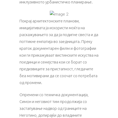
инклузивното урбанистичко планирање.
Покрај архитектонските планови,
иницијативата ја искористи моќта на
раскажувањето за да ја подигне свеста и да
поттикне емпатија во заедницата. Преку
краток документарен филм и фотографии
кои ги прикажуваат вистинските искуства на
поединци и семејства кои се борат со
предизвиците за пристапност, гледачите
беа мотивирани да се соочат со потребата
од промени.
Опремени со техничка документација,
Симон и неговиот тим продолжија со
застапување надвор од границите на
Неготино, допирајќи до владините