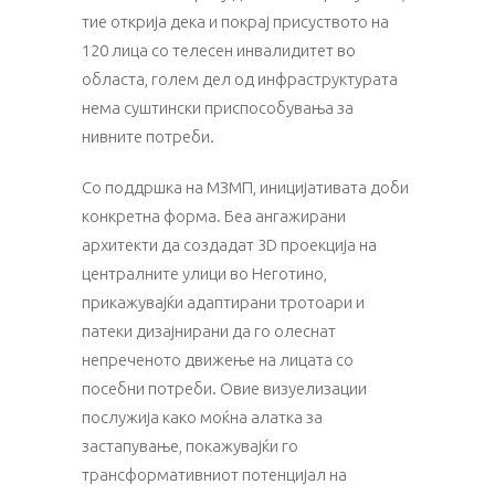
тие открија дека и покрај присуството на
120 лица со телесен инвалидитет во
областа, голем дел од инфраструктурата
нема суштински приспособувања за
нивните потреби.
Со поддршка на МЗМП, иницијативата доби
конкретна форма. Беа ангажирани
архитекти да создадат 3D проекција на
централните улици во Неготино,
прикажувајќи адаптирани тротоари и
патеки дизајнирани да го олеснат
непреченото движење на лицата со
посебни потреби. Овие визуелизации
послужија како моќна алатка за
застапување, покажувајќи го
трансформативниот потенцијал на