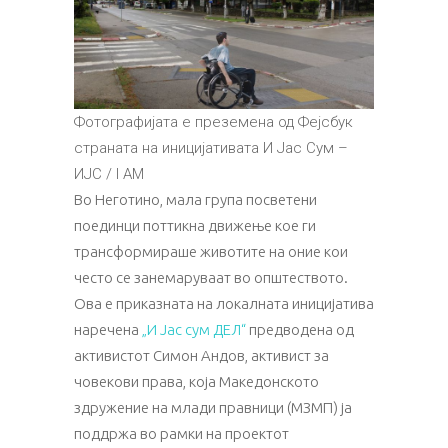
Фотографијата е преземена од Фејсбук
страната на иницијативата И Јас Сум –
ИЈС / I AM
Во Неготино, мала група посветени
поединци поттикна движење кое ги
трансформираше животите на оние кои
често се занемаруваат во општеството.
Ова е приказната на локалната иницијатива
наречена
„И Јас сум ДЕЛ“
предводена од
активистот Симон Андов, активист за
човекови права, која Македонското
здружение на млади правници (МЗМП) ја
поддржа во рамки на проектот