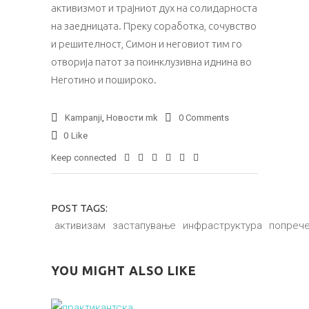
активизмот и трајниот дух на солидарноста
на заедницата. Преку соработка, сочувство
и решителност, Симон и неговиот тим го
отворија патот за поинклузивна иднина во
Неготино и пошироко.
Kampanji
,
Новости mk
0 Comments
0
Like
Keep connected
POST TAGS:
активизам
застапување
инфраструктура
попреч
YOU MIGHT ALSO LIKE