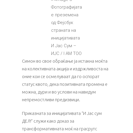
Фотографијата
е преземена
од Фејсбук
страната на
иницијативата
И Јас Сум –
ИЈС / I AM TOO
Симон во свое обраќање ја истакна моќта
на колективната акција и издржливоста на
оние кои се осмелуваат да го оспорат
статус квото, дека позитивната промена е
можна, дури и во услови на навидум
непремостливи предизвици.
Приказната за иницијативата “И Јас сум
ДЕЛ!” служи како доказ за
трансформативната моќ на грасрутс