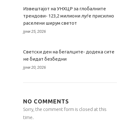
Извештајот на УНХЦР за глобалните
трендови- 123,2 милиони луѓе присилно
раселени ширум светот
јуни 25, 2026
Светски ден на бегалците- додека сите
не бидат безбедни
јуни 20, 2026
NO COMMENTS
Sorry, the comment form is closed at this
time.