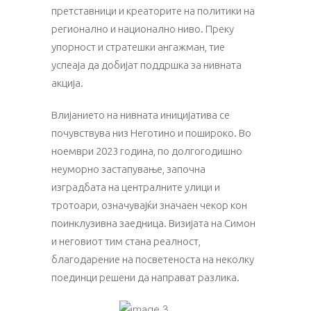
претставници и креаторите на политики на
регионално и национално ниво. Преку
упорност и стратешки ангажман, тие
успеаја да добијат поддршка за нивната
акција.
Влијанието на нивната иницијатива се
почувствува низ Неготино и пошироко. Во
ноември 2023 година, по долгогодишно
неуморно застапување, започна
изградбата на централните улици и
тротоари, означувајќи значаен чекор кон
поинклузивна заедница. Визијата на Симон
и неговиот тим стана реалност,
благодарение на посветеноста на неколку
поединци решени да направат разлика.