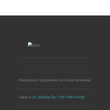
Македонско здружение на млади правници
Aдреса:
ул. Донбас бр. 14/6 1000 Скопје