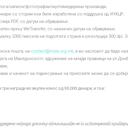
ога/написи/фотографии/мултимедијални производи;
инари со стории кои биле изработени со поддршка од УНХЦР;
зија PDF, со датум на објавување;
атен преку WeTransfer, со назначен датум на објавување;
алку 2000 пиксели на подолгата страна и резолуција 300 dpi. З
онска пошта, на
contact@myla.org.mk
, и во насловот да биде на
ата на Македонското здружение на млади правници на ул.Донбас 
вик;
вик и начинот на поднесување на прилозите може да се добијат 
три награди во вкупен износ од 90.000 денари, и тоа:
одредена награда доколку апликациите не ги исполнуваат критер