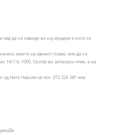
а нив да се наведе во кој медиум и кога се
значено името на јавниот повик; или да се
14/1-6, 1000, Скопје во затворен плик, а на
од Нита Чаволи на тел. 072 224 581 или
иумите.