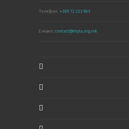
Tелефон:
+389 72 223 963
E-маил:
contact@myla.org.mk