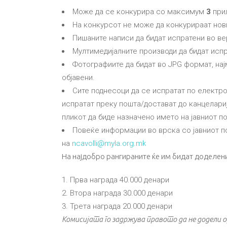
Може да се конкурира со максимум
3
прил
На конкурсот не може да конкурираат нов
Пишаните написи да бидат испратени во вер
Мултимедијалните производи да бидат испр
Фотографиите да бидат во JPG формат, најм
објавени.
Сите поднесоци да се испратат по електр
испратат преку пошта/достават до канцелариј
пликот да биде назначено името на јавниот по
Повеќе информации во врска со јавниот по
на
ncavolli@myla.org.mk
На најдобро рангираните ќе им бидат доделени 
Прва награда 40.000 денари
Втора награда 30.000 денари
Трета награда 20.000 денари
Комисијата го задржува правото да не додели 