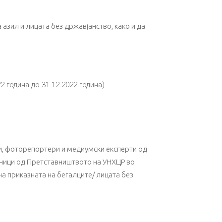
азил и лицата без државјанство, како и да
 година до 31.12.2022 година)
и, фоторепортери и медиумски експерти од
вници oд Претставништвото на УНХЦР во
на приказната на бегалците/ лицата без