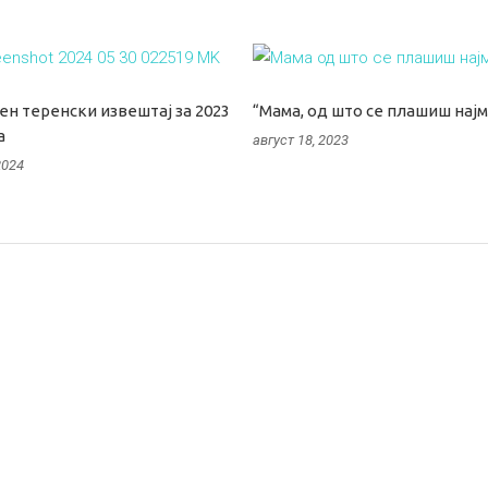
н теренски извештај за 2023
“Мамa, од што се плашиш најм
а
август 18, 2023
2024