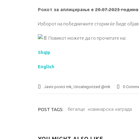
Рокот за аплицирање е
20.07.2023 година
Изборот на победничките стории ќе биде објав
Повикот можете да го прочитате на:
Shqip
English
Javni povici mk
,
Uncategorized @mk
0 Comme
бегалци
новинарска награда
POST TAGS:
YOU MIGHT ALSO LIKE