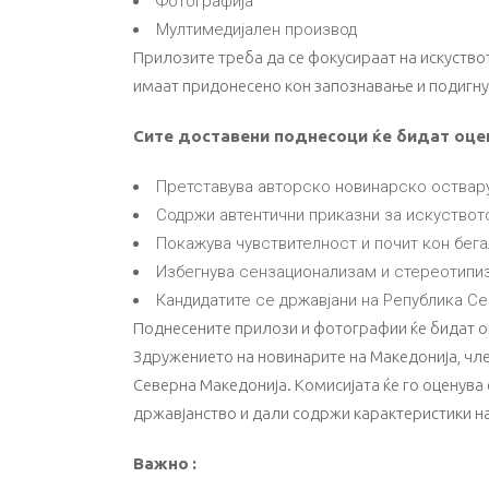
Фотографија
Мултимедијален производ
Прилозите треба да се фокусираат на искуствот
имаат придонесено кон запознавање и подигнув
Сите доставени поднесоци ќе бидат оцен
Претставува авторско новинарско остварува
Содржи автентични приказни за искуството
Покажува чувствителност и почит кон бега
Избегнува сензационализам и стереотипиз
Кандидатите се државјани на Република С
Поднесените прилози и фотографии ќе бидат о
Здружението на новинарите на Македонија, чл
Северна Македонија. Комисијата ќе го оценува 
државјанство и дали содржи карактеристики н
Важно
: