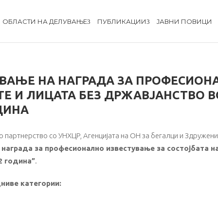
ОБЛАСТИ НА ДЕЛУВАЊЕ
ПУБЛИКАЦИИ
ЈАВНИ ПОВИЦИ
УВАЊЕ НА НАГРАДА ЗА ПРОФЕСИОН
ТЕ И ЛИЦАТА БЕЗ ДРЖАВЈАНСТВО В
ДИНА
партнерство со УНХЦР, Агенцијата на ОН за бегалци и Здружени
 награда за професионално известување за состојбата н
2 година”
.
ниве категории: