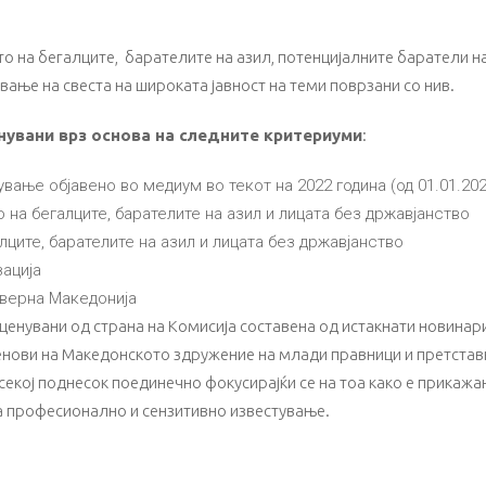
о на бегалците, барателите на азил, потенцијалните баратели на 
ање на свеста на широката јавност на теми поврзани со нив.
увани врз основа на следните критериуми
:
ње објавено во медиум во текот на 2022 година (од 01.01.2022
 на бегалците, барателите на азил и лицата без државјанство
лците, барателите на азил и лицата без државјанство
ација
еверна Македонија
ценувани од страна на Комисија составена од истакнати новинар
енови на Македонското здружение на млади правници и претста
секој поднесок поединечно фокусирајќи се на тоа како е прикажа
а професионално и сензитивно известување.