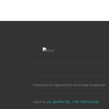
Македонско здружение на млади правници
Aдреса:
ул. Донбас бр. 14/6 1000 Скопје