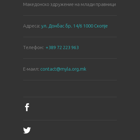
Македонско здружение на млади правници
Aдреса:
ул. Донбас бр. 14/6 1000 Скопје
Tелефон:
+389 72 223 963
E-маил:
contact@myla.org.mk