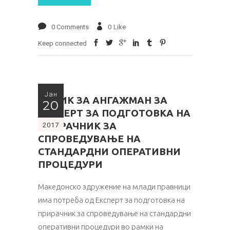
0 Comments
0
Like
Keep connected
Јан
ПОВИК ЗА АНГАЖМАН ЗА
20
ЕКСПЕРТ ЗА ПОДГОТОВКА НА
ПРИРАЧНИК ЗА
2017
СПРОВЕДУВАЊЕ НА
СТАНДАРДНИ ОПЕРАТИВНИ
ПРОЦЕДУРИ
Македонско здружение на млади правници
има потреба од Експерт за подготовка на
прирачник за спроведување на стандардни
оперативни процедури во рамки на