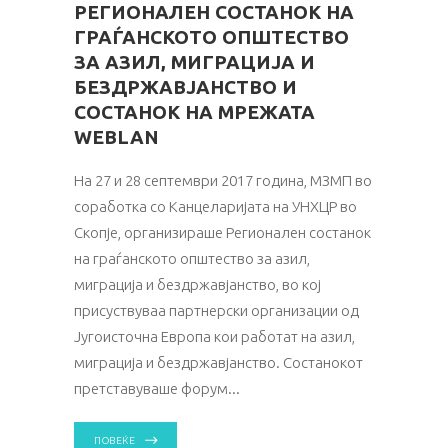
РЕГИОНАЛЕН СОСТАНОК НА
ГРАЃАНСКОТО ОПШТЕСТВО
ЗА АЗИЛ, МИГРАЦИЈА И
БЕЗДРЖАВЈАНСТВО И
СОСТАНОК НА МРЕЖАТА
WEBLAN
На 27 и 28 септември 2017 година, МЗМП во
соработка со Канцеларијата на УНХЦР во
Скопје, организираше Регионален состанок
на граѓанското општество за азил,
миграција и бездржавјанство, во кој
присуствуваа партнерски организации од
Југоисточна Европа кои работат на азил,
миграција и бездржавјанство. Состанокот
претставуваше форум
ПОВЕЌЕ