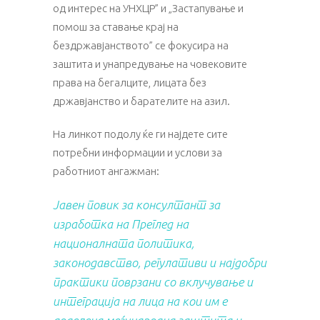
од интерес на УНХЦР” и „Застапување и
помош за ставање крај на
бездржавјанството” се фокусира на
заштита и унапредување на човековите
права на бегалците, лицата без
државјанство и барателите на азил.
На линкот подолу ќе ги најдете сите
потребни информации и услови за
работниот ангажман:
Јавен повик за консултант за
изработка на Преглед на
националната политика,
законодавство, регулативи и најдобри
практики поврзани со вклучување и
интеграција на лица на кои им е