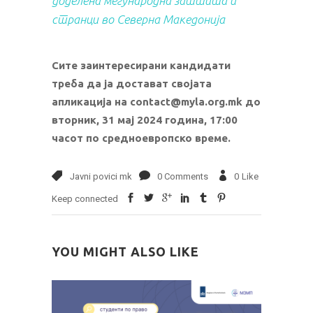
доделена меѓународна заштита и
странци во Северна Македонија
Сите заинтересирани кандидати
треба да ја достават својата
апликација на contact@myla.org.mk до
вторник, 31 мај 2024 година, 17:00
часот по средноевропско време.
Javni povici mk
0 Comments
0
Like
Keep connected
YOU MIGHT ALSO LIKE