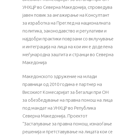
УНХЦР во Северна Македонија, спроведува
јавен повик за ангажирање на Консултант
за изработка на Преглед на националната
политика, законодавство и регулативи и
најдобри практики поврзани со вклучување
и интеграција на лица на кои им е доделена
меѓународна заштита и странци во Северна
Македонија
Македонското здружение на млади
правници од 2010 година е партнер на
Високиот Комесаријат за бегалци при ОН
за обезбедување на правна помош на лица
под мандат на УНХЦР во Република
Северна Македонија. Проектот
“Застапување за правна помош, изнаоѓање
решенија и претставување на лицата кои се