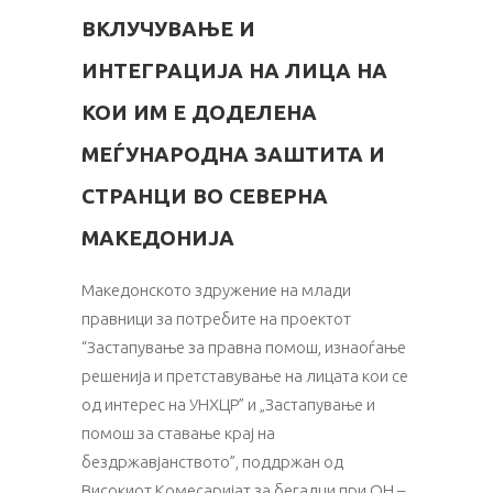
ВКЛУЧУВАЊЕ И
ИНТЕГРАЦИЈА НА ЛИЦА НА
КОИ ИМ Е ДОДЕЛЕНА
МЕЃУНАРОДНА ЗАШТИТА И
СТРАНЦИ ВО СЕВЕРНА
МАКЕДОНИЈА
Македонското здружение на млади
правници за потребите на проектот
“Застапување за правна помош, изнаоѓање
решенија и претставување на лицата кои се
од интерес на УНХЦР” и „Застапување и
помош за ставање крај на
бездржавјанството”, поддржан од
Високиот Комесаријат за бегалци при ОН –