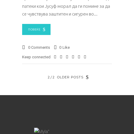
патеки кои Јусуф морал да ги помине за да
се чувствува заштитен и сигурен во
ПОВЕЌЕ
0 Comments
0
Like
Keep connected
2
2
OLDER POSTS