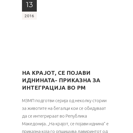
13
2016
НА КРАЈОТ, СЕ ПОЈАВИ
ИДНИНАТА- ПРИКАЗНА ЗА
ИНТЕГРАЦИЈА ВО РМ
МЗМП подготви серија од неколку стории
за животите на бегалци кои се обидуваат
да се интегрираат во Република
Македонија. „На крајот, се појави иднина” е
приказна која го опшишува лавиринтот од