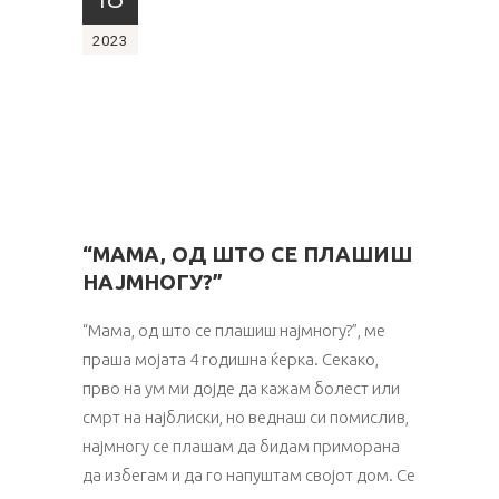
2023
“МАМA, ОД ШТО СЕ ПЛАШИШ
НАЈМНОГУ?”
“Мамa, од што се плашиш најмногу?”, ме
праша мојатa 4 годишна ќерка. Секако,
прво на ум ми дојде да кажам болест или
смрт на најблиски, но веднаш си помислив,
најмногу се плашам да бидам приморана
да избегам и да го напуштам својот дом. Се