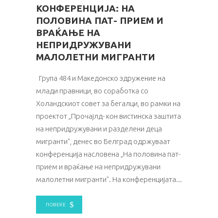
КОНФЕРЕНЦИЈА: НА
ПОЛОВИНА ПАТ- ПРИЕМ И
ВРАЌАЊЕ НА
НЕПРИДРУЖУВАНИ
МАЛОЛЕТНИ МИГРАНТИ
Група 484 и Македонско здружение на
млади правници, во соработка со
Холандскиот совет за бегалци, во рамки на
проектот „Прочајлд- кон вистинска заштита
на непридружувани и разделени деца
мигранти", денес во Белград одржуваат
конференција насловена „На половина пат-
прием и враќање на непридружувани
малолетни мигранти". На конференцијата
ПОВЕЌЕ