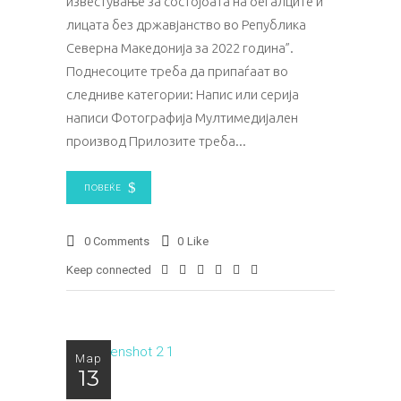
известување за состојбата на бегалците и
лицата без државјанство во Република
Северна Македонија за 2022 година”.
Поднесоците треба да припаѓаат во
следниве категории: Напис или серија
написи Фотографија Мултимедијален
производ Прилозите треба
ПОВЕЌЕ
0 Comments
0
Like
Keep connected
Мар
13