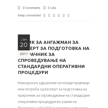
0 Comments
0
Like
Keep connected
Јан
ПОВИК ЗА АНГАЖМАН ЗА
20
ЕКСПЕРТ ЗА ПОДГОТОВКА НА
ПРИРАЧНИК ЗА
2017
СПРОВЕДУВАЊЕ НА
СТАНДАРДНИ ОПЕРАТИВНИ
ПРОЦЕДУРИ
Македонско здружение на млади правници
има потреба од Експерт за подготовка на
прирачник за спроведување на стандардни
оперативни процедури во рамки на
Проектот на УСАИД за заштита на правата