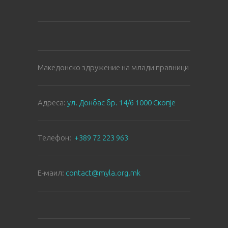
Македонско здружение на млади правници
Aдреса:
ул. Донбас бр. 14/6 1000 Скопје
Tелефон:
+389 72 223 963
E-маил:
contact@myla.org.mk