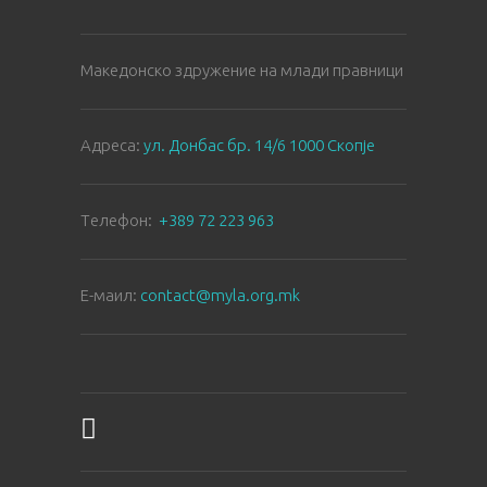
Македонско здружение на млади правници
Aдреса:
ул. Донбас бр. 14/6 1000 Скопје
Tелефон:
+389 72 223 963
E-маил:
contact@myla.org.mk