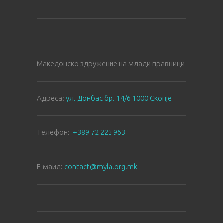
Македонско здружение на млади правници
Aдреса:
ул. Донбас бр. 14/6 1000 Скопје
Tелефон:
+389 72 223 963
E-маил:
contact@myla.org.mk