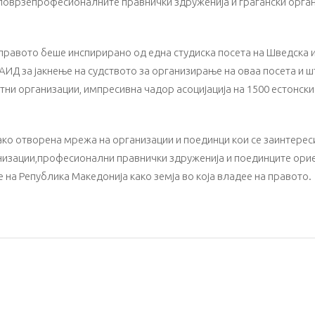
 поврзепрофесионалните правнички здруженија и граѓански орган
авото беше инспирирано од една студиска посета на Шведска и Ес
АИД за јакнење на судството за организирање на оваа посета и ш
ни организации, импресивна чадор асоцијација на 1500 естонск
ако отворена мрежа на организации и поединци кои се заинтере
ганизации,професионални правнички здруженија и поединците ори
 на Република Македонија како земја во која владее на правото.