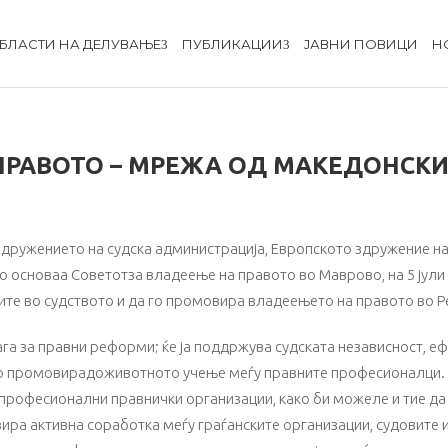
БЛАСТИ НА ДЕЛУВАЊЕ
ПУБЛИКАЦИИ
ЈАВНИ ПОВИЦИ
Н
ПРАВОТО – МРЕЖА ОД МАКЕДОНСКИ
дружението на судска администрација, Европското здружение на
го основаа Советотза владеење на правото во Маврово, на 5 јули
те во судството и да го промовира владеењето на правото во Р
ага за правни реформи; ќе ја поддржува судската независност, еф
го промовирадоживотното учење меѓу правните професионалци. Со
 професионални правнички организации, како би можеле и тие да
ира активна соработка меѓу граѓанските организации, судовите 