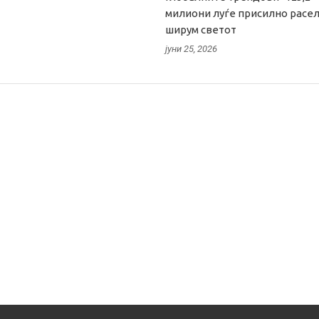
милиони луѓе присилно расе
ширум светот
јуни 25, 2026