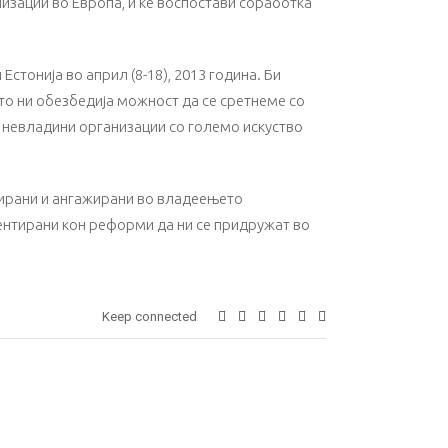
изации во Европа, и ќе воспостави соработка
тонија во април (8-18), 2013 година. Би
то ни обезбедија можност да се сретнеме со
и невладини организации со големо искуство
сирани и ангажирани во владеењето
ентирани кон реформи да ни се придружат во
Keep connected