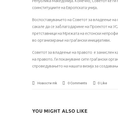
Република Македонија. Конечно, Советот ќе ги
соинституциите на Европската унија.
Воспоставувањето на Советот за владеење на пр
сакале да се заблагодариме на Проектот на УС
претставници на Мрежата на естонски непрофит
во организирање на граѓански иницијативи.
Советот за владеење на правото е замислен к
на правото. Ги покануваме сите граѓански ор
спроведувањето на нашата визија за создавање
Новости mk
0 Comments
0
Like
YOU MIGHT ALSO LIKE