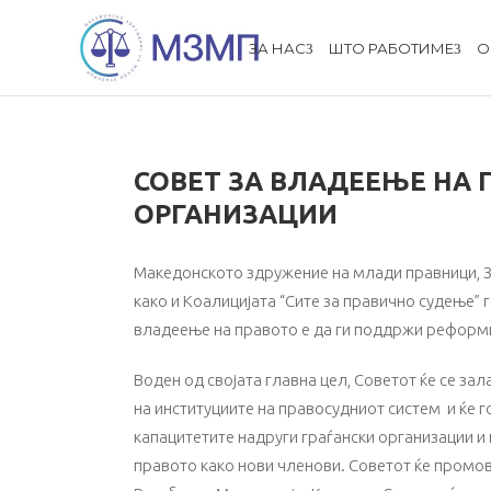
ЗА НАС
ШТО РАБОТИМЕ
О
СОВЕТ ЗА ВЛАДЕЕЊЕ НА 
ОРГАНИЗАЦИИ
Македонското здружение на млади правници, З
како и Коалицијата “Сите за правично судење” 
владеење на правото е да ги поддржи реформи
Воден од својата главна цел, Советот ќе се зал
на институциите на правосудниот систем и ќе 
капацитетите надруги граѓански организации и
правото како нови членови. Советот ќе промов