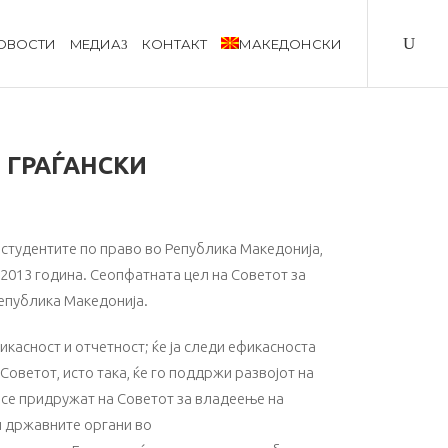
ОВОСТИ
MЕДИА
КОНТАКТ
МАКЕДОНСКИ
 ГРАЃАНСКИ
студентите по право во Република Македонија,
 2013 година. Сеопфатната цел на Советот за
епублика Македонија.
икасност и отчетност; ќе ја следи ефикасноста
ветот, исто така, ќе го поддржи развојот на
 се придружат на Советот за владеење на
и државните органи во