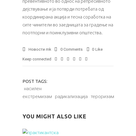
превентивното во однос на репресивното
дејствување и ја потврди потребата од
координирана акција и тесна соработка на
сите чинители во заедницата за градење на
поотпорни и поинклузивни општества.
Новости mk
0 Comments
0
Like
Keep connected
POST TAGS:
насилен
екстремизам
радикализација
тероризам
YOU MIGHT ALSO LIKE