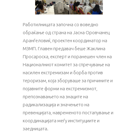
Работилницата започна со воведно
обраќање од страна на Јасна Оровчанец
Аранѓеловиќ, проектен координатор на
МЗМП. Главен предавач беше Жаклина
Просароска, експерт и поранешен член на
Националниот комитет за спречување на
насилен екстремизам и борба против
тероризам, која зборуваше за причините и
појавните форми на екстремизмот,
препознавањето на знаците на
радикализација и значењето на
превенцијата, навременото постапување и
координацијата меѓу институциите и
заедницата.