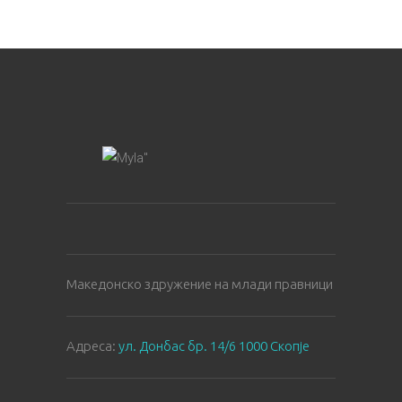
Македонско здружение на млади правници
Aдреса:
ул. Донбас бр. 14/6 1000 Скопје