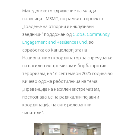
Македонското здружение на млади
правници – МЗМП, во рамки на проектот
„Градење на отпорни и инклузивни
заедници“ поддржан од
Global Community
Engagement and Resilience Fund
, во
соработка со Канцеларијата на
Националниот координатор за спречување
на насилен екстремизам и борба против
тероризам, на 16 септември 2025 година во
Кичево одржа работилница на тема:
„Превенција на насилен екстремизам,
препознавање на радикални појави и
координација на сите релевантни
чинители“.