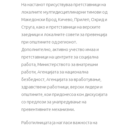
На настанот присуствуваа претставници на
локалните мултидисциплинарни тимови од
Македонски Брод, Кичево, Прилеп, Охрид и
Струга, како и претставници на верските
заедници и локалните совети за превенција
при општините од регионот.
Дополнително, активно учество имаа и
претставници на центрите за социјална
работа, Министерството за внатрешни
работи, Агенцијата за национална
безбедност, Агенцијата за вработување,
здравствени работници, верски лидери и
општините, кои придонесоа кон дискусијата
со предлози за унапредување на
превентивните механизми.
Работилницата ја нагласи важноста на