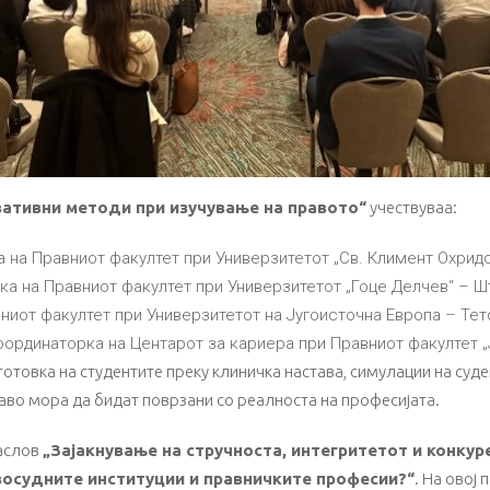
вативни методи при изучување на правото“
учествуваа:
 на Правниот факултет при Универзитетот „Св. Климент Охридс
тка на Правниот факултет при Универзитетот „Гоце Делчев“ – Ш
ниот факултет при Универзитетот на Југоисточна Европа – Тет
оординаторка на Центарот за кариера при Правниот факултет „Ј
отовка на студентите преку клиничка настава, симулации на суде
раво мора да бидат поврзани со реалноста на професијата.
наслов
„Зајакнување на стручноста, интегритетот и конкур
восудните институции и правничките професии?“
. На овој