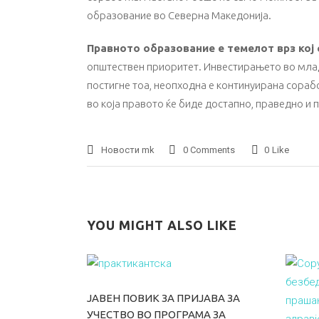
образование во Северна Македонија.
Правното образование е темелот врз кој
општествен приоритет. Инвестирањето во млад
постигне тоа, неопходна е континуирана сорабо
во која правото ќе биде достапно, праведно и 
Новости mk
0 Comments
0
Like
YOU MIGHT ALSO LIKE
ЈАВЕН ПОВИК ЗА ПРИЈАВА ЗА
УЧЕСТВО ВО ПРОГРАМА ЗА