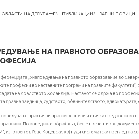
ОБЛАСТИ НА ДЕЛУВАЊЕ
ПУБЛИКАЦИИ
ЈАВНИ ПОВИЦИ
РЕДУВАЊЕ НА ПРАВНОТО ОБРАЗОВА
РОФЕСИЈА
конференцијата „Унапредување на правното образование во Севе
чките професии во наставните програми на правните факултети“,
адата на Кралството Холандија. Настанот се одржа во професио
а правна заедница, судството, обвинителството, адвокатурата, с
 воведување практични правни вештини и етички вредности во на
и правници. По воведните обраќања, беше презентиран документ
 изготвен од Гоце Коцевски, кој нуди систематски преглед на со