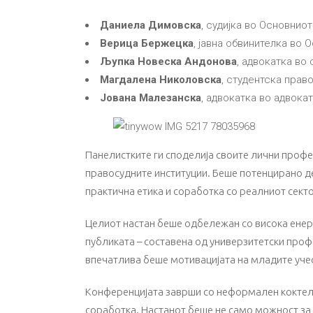
Даниела Димовска
, судијка во Основниот
Верица Бержецка
, јавна обвинителка во 
Љупка Новеска Андонова
, адвокатка во
Магдалена Николовска
, студентска прав
Јована Малезанска
, адвокатка во адвока
Панелистките ги споделија своите лични профе
правосудните институции. Беше потенцирано дек
практична етика и соработка со реалниот сект
Целиот настан беше одбележан со висока енерг
публиката – составена од универзитетски проф
впечатлива беше мотивацијата на младите учес
Конференцијата заврши со неформален коктел, 
соработка. Настанот беше не само можност за 