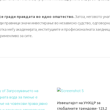
 се гради правдата во едно општество.
Затоа, неговото уна
и правници значи инвестирање во независно судство, одговорна 
тка меѓу академијата, институциите и професионалната заедница 
применливо за сите.
Извештајот на УНХЦР за
глобалните трендови- 123,2