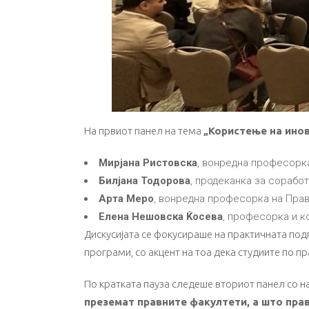
На првиот панел на тема
„Користење на ино
Мирјана Ристовска
, вонредна професорка
Билјана Тодорова
, продеканка за сорабо
Арта Меро
, вонредна професорка на Прав
Елена Нешовска Ќосева
, професорка и к
Дискусијата се фокусираше на практичната подг
програми, со акцент на тоа дека студиите по п
По кратката пауза следеше вториот панел со 
преземат правните факултети, а што пра