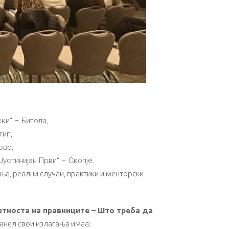
ки“ – Битола,
тип,
ово,
устинијан Први“ – Скопје.
ња, реални случаи, практики и менторски
етноста на правниците – Што треба да
 панел свои излагања имаа: