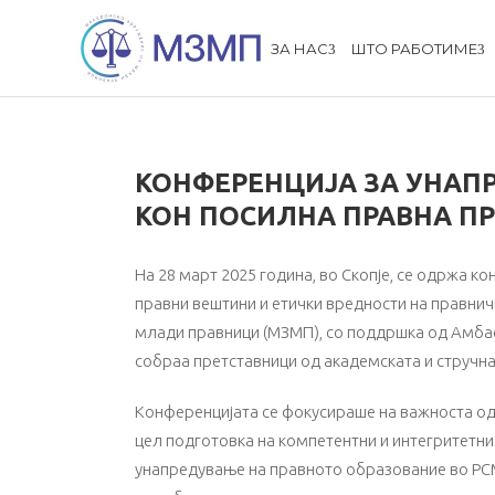
ЗА НАС
ШТО РАБОТИМЕ
КОНФЕРЕНЦИЈА ЗА УНАП
КОН ПОСИЛНА ПРАВНА П
На 28 март 2025 година, во Скопје, се одржа 
правни вештини и етички вредности на правни
млади правници (МЗМП), со поддршка од Амбас
собраа претставници од академската и стручнат
Конференцијата се фокусираше на важноста од
цел подготовка на компетентни и интегритетн
унапредување на правното образование во РСМ“,