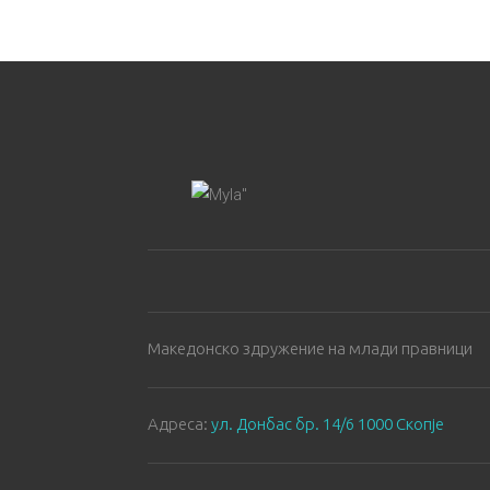
Македонско здружение на млади правници
Aдреса:
ул. Донбас бр. 14/6 1000 Скопје