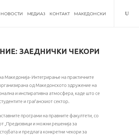
НОВОСТИ
MЕДИА
КОНТАКТ
МАКЕДОНСКИ
НИЕ: ЗАЕДНИЧКИ ЧЕКОРИ
рна Македонија- Интегрирање на практичните
 организирана од Македонското здружение на
нална и инспиративна атмосфера, каде што се
тудентите и граѓанскиот сектор.
ставните програми на правните факултети, со
от „Предизвици и можни решенија за
стојбата и предлага конкретни чекори за